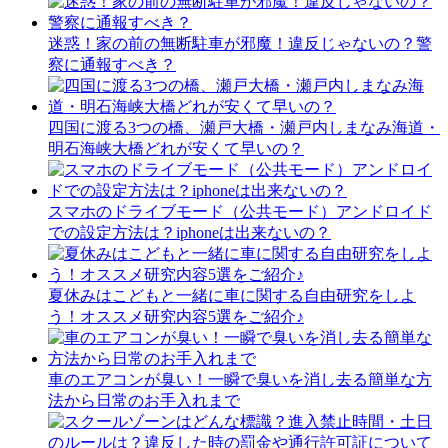
迷惑！家の前の無断駐車が邪魔！違反じゃないの？警
察に通報すべき？
四国に渡る3つの橋、瀬戸大橋・瀬戸内しまなみ海道・
明石海峡大橋どれが安くて早いの？
スマホのドライブモード（公共モード）アンドロイド
での設定方法は？iphoneは出来ないの？
夏休みはこどもと一緒に車に関する自由研究をしよ
う！オススメ研究内容5選をご紹介♪
車のエアコンが臭い！一瞬で臭いを消し去る簡単な方
法から日常のお手入れまで