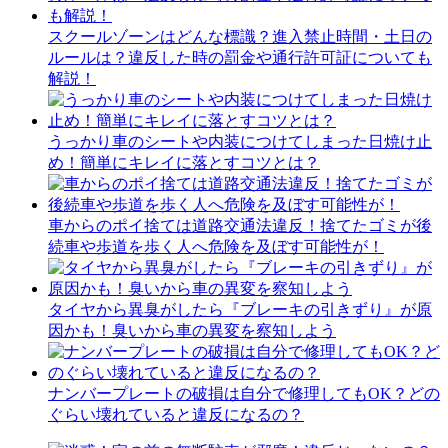
スクールゾーンはどんな標識？進入禁止時間・土日の
ルールは？違反した時の罰金や通行許可証についても
解説！
うっかり車のシートや内装につけてしまった日焼け止
め！簡単にキレイに落とすコツとは？
車からのポイ捨ては道路交通法違反！捨てたゴミが後
続車や歩道を歩く人へ危険を及ぼす可能性が！
タイヤから異臭がしたら『ブレーキの引きずり』が原
因かも！臭いから車の異変を察知しよう
ナンバープレートの破損は自分で修理してもOK？どの
ぐらい壊れていると違反になるの？