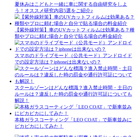
夏休みはこどもと一緒に車に関する自由研究をしよ
う！オススメ研究内容5選をご紹介♪
【紫外線対策】車のUVカットフィルムは効果ある？種
類やプロに頼む場合と自分で貼る場合の料金紹介
スマホのドライブモード（公共モード）アンドロイド
での設定方法は？iphoneは出来ないの？
スクールゾーンはどんな標識？進入禁止時間・土日の
ルールは？違反した時の罰金や通行許可証についても
解説！
本格ガラスコーティング「LEO COAT」で新車並みに
ピカピカにしてみた！