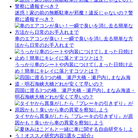
迷惑！家の前の無断駐車が邪魔！違反じゃないの？警
察に通報すべき？
車のエアコンが臭い！一瞬で臭いを消し去る簡単な方
法から日常のお手入れまで
うっかり車のシートや内装につけてしまった日焼け止
め！簡単にキレイに落とすコツとは？
四国に渡る3つの橋、瀬戸大橋・瀬戸内しまなみ海道・
明石海峡大橋どれが安くて早いの？
タイヤから異臭がしたら『ブレーキの引きずり』が原
因かも！臭いから車の異変を察知しよう