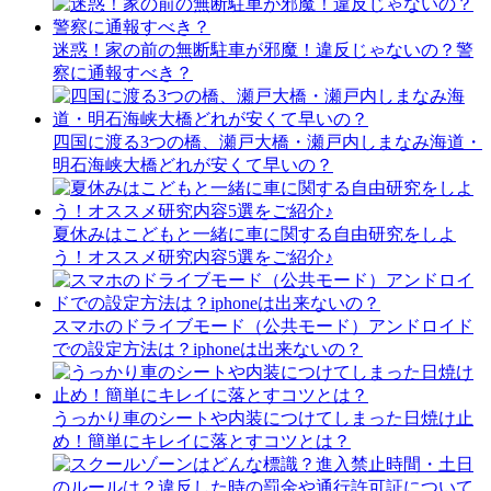
迷惑！家の前の無断駐車が邪魔！違反じゃないの？警
察に通報すべき？
四国に渡る3つの橋、瀬戸大橋・瀬戸内しまなみ海道・
明石海峡大橋どれが安くて早いの？
夏休みはこどもと一緒に車に関する自由研究をしよ
う！オススメ研究内容5選をご紹介♪
スマホのドライブモード（公共モード）アンドロイド
での設定方法は？iphoneは出来ないの？
うっかり車のシートや内装につけてしまった日焼け止
め！簡単にキレイに落とすコツとは？