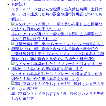
スクールゾーンはどんな標識？進入禁止時間・土日の
ルールは？違反した時の罰金や通行許可証についても
解説！
車のエアコンが臭い！一瞬で臭いを消し去る簡単な方
法から日常のお手入れまで
【紫外線対策】車のUVカットフィルムは効果ある？種
類やプロに頼む場合と自分で貼る場合の料金紹介
タイヤから異臭がしたら『ブレーキの引きずり』が原
因かも！臭いから車の異変を察知しよう
車用フロントカメラおすすめ5選！後付けカメラの失敗
しない選び方