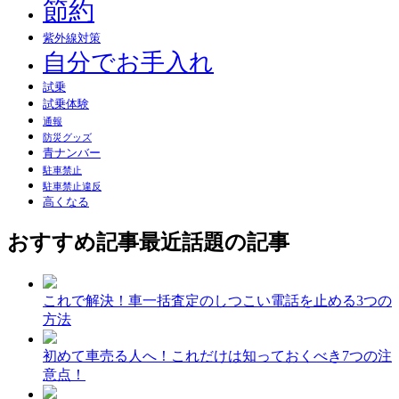
節約
紫外線対策
自分でお手入れ
試乗
試乗体験
通報
防災グッズ
青ナンバー
駐車禁止
駐車禁止違反
高くなる
おすすめ記事
最近話題の記事
これで解決！車一括査定のしつこい電話を止める3つの
方法
初めて車売る人へ！これだけは知っておくべき7つの注
意点！