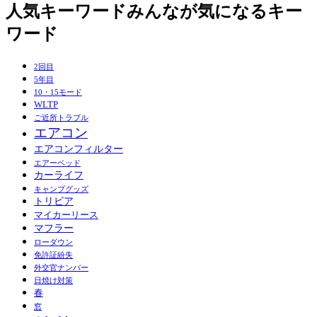
人気キーワード
みんなが気になるキー
ワード
2回目
5年目
10・15モード
WLTP
ご近所トラブル
エアコン
エアコンフィルター
エアーベッド
カーライフ
キャンプグッズ
トリビア
マイカーリース
マフラー
ローダウン
免許証紛失
外交官ナンバー
日焼け対策
春
窓