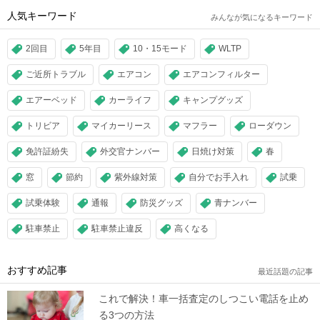
人気キーワード
みんなが気になるキーワード
2回目
5年目
10・15モード
WLTP
ご近所トラブル
エアコン
エアコンフィルター
エアーベッド
カーライフ
キャンプグッズ
トリビア
マイカーリース
マフラー
ローダウン
免許証紛失
外交官ナンバー
日焼け対策
春
窓
節約
紫外線対策
自分でお手入れ
試乗
試乗体験
通報
防災グッズ
青ナンバー
駐車禁止
駐車禁止違反
高くなる
おすすめ記事
最近話題の記事
これで解決！車一括査定のしつこい電話を止め
る3つの方法