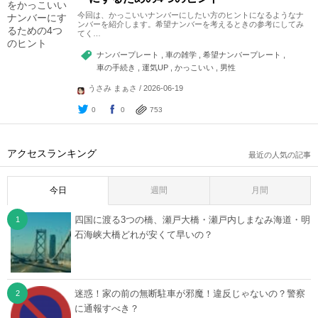
今回は、かっこいいナンバーにしたい方のヒントになるようなナ
ンバーを紹介します。希望ナンバーを考えるときの参考にしてみ
てく…
ナンバープレート , 車の雑学 , 希望ナンバープレート ,
車の手続き , 運気UP , かっこいい , 男性
うさみ まぁさ / 2026-06-19
0
0
753
アクセスランキング
最近の人気の記事
今日
週間
月間
四国に渡る3つの橋、瀬戸大橋・瀬戸内しまなみ海道・明
石海峡大橋どれが安くて早いの？
迷惑！家の前の無断駐車が邪魔！違反じゃないの？警察
に通報すべき？