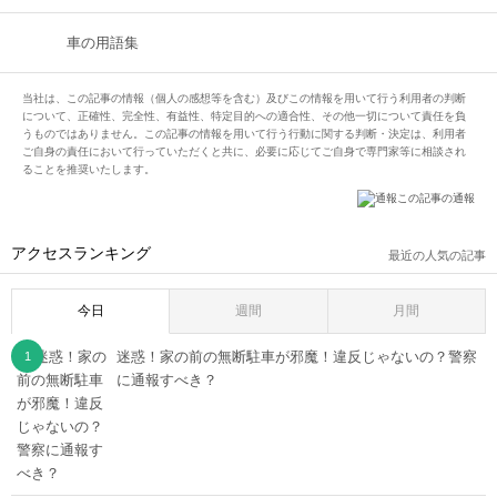
車の用語集
当社は、この記事の情報（個人の感想等を含む）及びこの情報を用いて行う利用者の判断
について、正確性、完全性、有益性、特定目的への適合性、その他一切について責任を負
うものではありません。この記事の情報を用いて行う行動に関する判断・決定は、利用者
ご自身の責任において行っていただくと共に、必要に応じてご自身で専門家等に相談され
ることを推奨いたします。
この記事の通報
アクセスランキング
最近の人気の記事
今日
週間
月間
迷惑！家の前の無断駐車が邪魔！違反じゃないの？警察
に通報すべき？