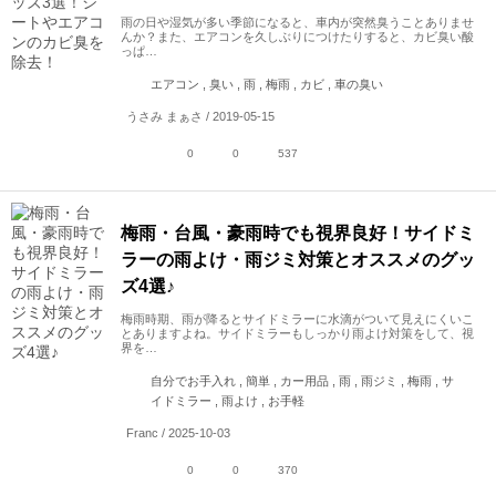
雨の日や湿気が多い季節になると、車内が突然臭うことありませ
んか？また、エアコンを久しぶりにつけたりすると、カビ臭い酸
っぱ…
エアコン , 臭い , 雨 , 梅雨 , カビ , 車の臭い
うさみ まぁさ / 2019-05-15
0
0
537
梅雨・台風・豪雨時でも視界良好！サイドミ
ラーの雨よけ・雨ジミ対策とオススメのグッ
ズ4選♪
梅雨時期、雨が降るとサイドミラーに水滴がついて見えにくいこ
とありますよね。サイドミラーもしっかり雨よけ対策をして、視
界を…
自分でお手入れ , 簡単 , カー用品 , 雨 , 雨ジミ , 梅雨 , サ
イドミラー , 雨よけ , お手軽
Franc / 2025-10-03
0
0
370