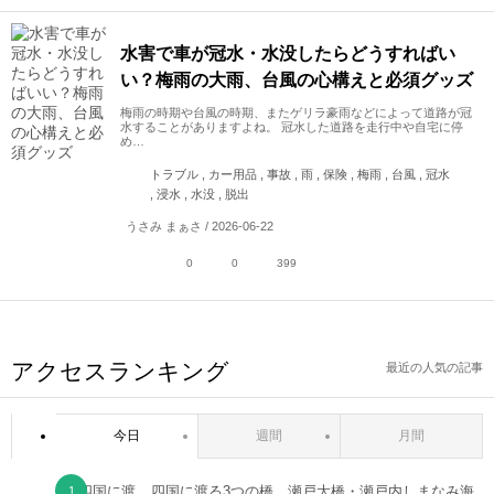
水害で車が冠水・水没したらどうすればい
い？梅雨の大雨、台風の心構えと必須グッズ
梅雨の時期や台風の時期、またゲリラ豪雨などによって道路が冠
水することがありますよね。 冠水した道路を走行中や自宅に停
め…
トラブル , カー用品 , 事故 , 雨 , 保険 , 梅雨 , 台風 , 冠水
, 浸水 , 水没 , 脱出
うさみ まぁさ / 2026-06-22
0
0
399
アクセスランキング
最近の人気の記事
今日
週間
月間
四国に渡る3つの橋、瀬戸大橋・瀬戸内しまなみ海