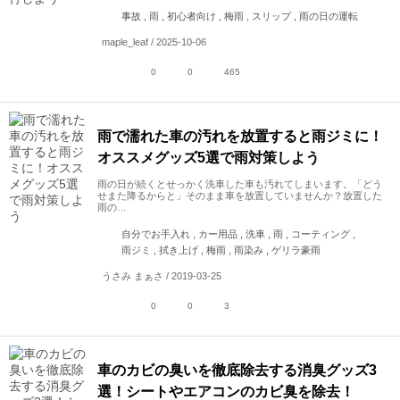
事故 , 雨 , 初心者向け , 梅雨 , スリップ , 雨の日の運転
maple_leaf / 2025-10-06
0
0
465
雨で濡れた車の汚れを放置すると雨ジミに！
オススメグッズ5選で雨対策しよう
雨の日が続くとせっかく洗車した車も汚れてしまいます。「どう
せまた降るからと」そのまま車を放置していませんか？放置した
雨の…
自分でお手入れ , カー用品 , 洗車 , 雨 , コーティング ,
雨ジミ , 拭き上げ , 梅雨 , 雨染み , ゲリラ豪雨
うさみ まぁさ / 2019-03-25
0
0
3
車のカビの臭いを徹底除去する消臭グッズ3
選！シートやエアコンのカビ臭を除去！