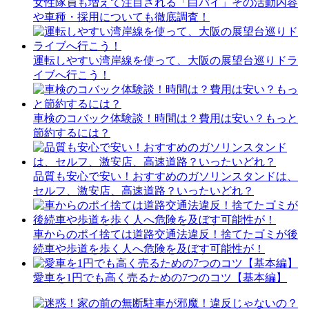
女性隊員も増えて注目される「白バイ」その活動内容
や車種・採用についても徹底調査！
運転しやすい湾岸線を使って、大阪の展望台巡りドラ
イブへ行こう！
車検のコバック体験談！時間は？費用は安い？もっと
節約するには？
品質も安心で安い！おすすめのガソリンスタンドは、
セルフ、激安店、高速道路？いったいどれ？
車からのポイ捨ては道路交通法違反！捨てたゴミが後
続車や歩道を歩く人へ危険を及ぼす可能性が！
愛車を1円でも高く売るための7つのコツ【基本編】