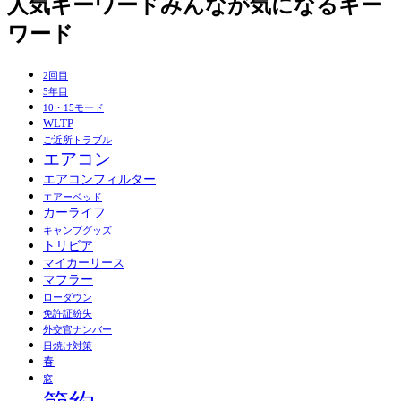
人気キーワード
みんなが気になるキー
ワード
2回目
5年目
10・15モード
WLTP
ご近所トラブル
エアコン
エアコンフィルター
エアーベッド
カーライフ
キャンプグッズ
トリビア
マイカーリース
マフラー
ローダウン
免許証紛失
外交官ナンバー
日焼け対策
春
窓