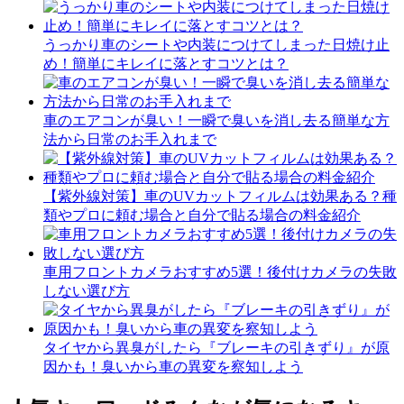
うっかり車のシートや内装につけてしまった日焼け止
め！簡単にキレイに落とすコツとは？
車のエアコンが臭い！一瞬で臭いを消し去る簡単な方
法から日常のお手入れまで
【紫外線対策】車のUVカットフィルムは効果ある？種
類やプロに頼む場合と自分で貼る場合の料金紹介
車用フロントカメラおすすめ5選！後付けカメラの失敗
しない選び方
タイヤから異臭がしたら『ブレーキの引きずり』が原
因かも！臭いから車の異変を察知しよう