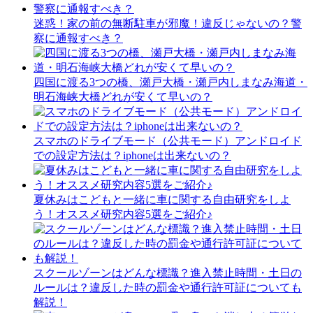
迷惑！家の前の無断駐車が邪魔！違反じゃないの？警
察に通報すべき？
四国に渡る3つの橋、瀬戸大橋・瀬戸内しまなみ海道・
明石海峡大橋どれが安くて早いの？
スマホのドライブモード（公共モード）アンドロイド
での設定方法は？iphoneは出来ないの？
夏休みはこどもと一緒に車に関する自由研究をしよ
う！オススメ研究内容5選をご紹介♪
スクールゾーンはどんな標識？進入禁止時間・土日の
ルールは？違反した時の罰金や通行許可証についても
解説！