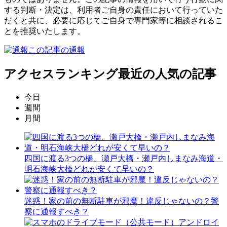
する判断・決定は、利用者ご自身の責任において行っていた
だくと共に、必要に応じてご自身で専門家等に相談されるこ
とを推奨いたします。
この記事の通報
アクセスランキング
最近の人気の記事
今日
週間
月間
四国に渡る3つの橋、瀬戸大橋・瀬戸内しまなみ海道・
明石海峡大橋どれが安くて早いの？
迷惑！家の前の無断駐車が邪魔！違反じゃないの？警
察に通報すべき？