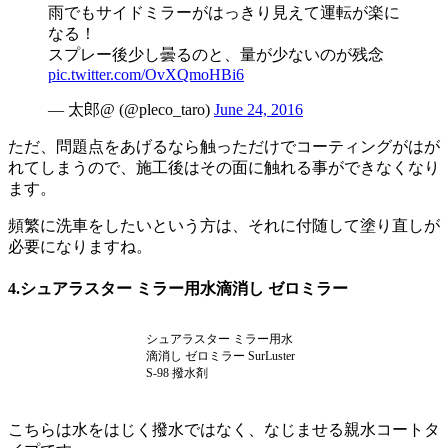
雨でもサイドミラーがはっきり見えて運転が楽に
なる！
スプレー後少し曇るのと、量が少ないのが残念
pic.twitter.com/OvXQmoHBi6
— 太郎@ (@pleco_taro)
June 24, 2016
ただ、問題点をあげるなら触っただけでコーティングがはが
れてしまうので、施工後はその面に触れる事ができなくなり
ます。
頻繁に洗車をしたいという方は、それに付随して塗り直しが
必要になりますね。
4.シュアラスター ミラー用水滴消し ゼロミラー
シュアラスター ミラー用水
滴消し ゼロミラー SurLuster
S-98 撥水剤
こちらは水をはじく撥水ではなく、なじませる親水コートタ