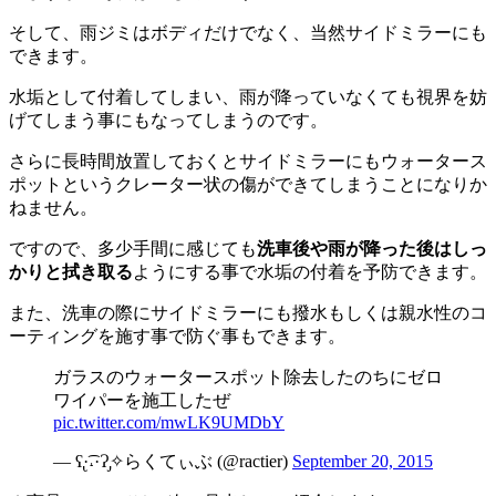
そして、雨ジミはボディだけでなく、当然サイドミラーにも
できます。
水垢として付着してしまい、雨が降っていなくても視界を妨
げてしまう事にもなってしまうのです。
さらに長時間放置しておくとサイドミラーにもウォータース
ポットというクレーター状の傷ができてしまうことになりか
ねません。
ですので、多少手間に感じても
洗車後や雨が降った後はしっ
かりと拭き取る
ようにする事で水垢の付着を予防できます。
また、洗車の際にサイドミラーにも撥水もしくは親水性のコ
ーティングを施す事で防ぐ事もできます。
ガラスのウォータースポット除去したのちにゼロ
ワイパーを施工したぜ
pic.twitter.com/mwLK9UMDbY
— ʕ̢·͡˔·Ɂ̡✧らくてぃぶ (@ractier)
September 20, 2015