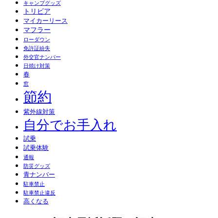
キャンプグッズ
トリビア
マイカーリース
マフラー
ローダウン
免許証紛失
外交官ナンバー
日焼け対策
春
窓
節約
紫外線対策
自分でお手入れ
試乗
試乗体験
通報
防災グッズ
青ナンバー
駐車禁止
駐車禁止違反
高くなる