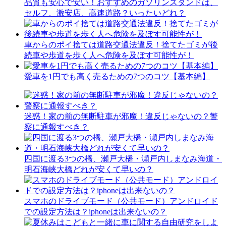
品質も安心で安い！おすすめのガソリンスタンドは、
セルフ、激安店、高速道路？いったいどれ？
車からのポイ捨ては道路交通法違反！捨てたゴミが後
続車や歩道を歩く人へ危険を及ぼす可能性が！
愛車を1円でも高く売るための7つのコツ【基本編】
迷惑！家の前の無断駐車が邪魔！違反じゃないの？警
察に通報すべき？
四国に渡る3つの橋、瀬戸大橋・瀬戸内しまなみ海道・
明石海峡大橋どれが安くて早いの？
スマホのドライブモード（公共モード）アンドロイド
での設定方法は？iphoneは出来ないの？