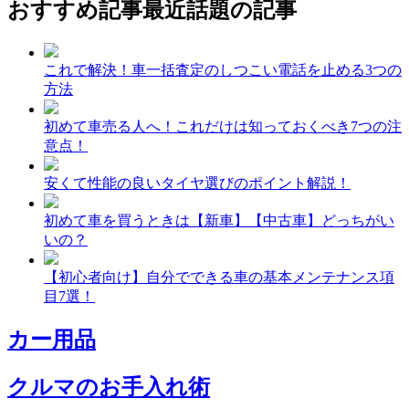
おすすめ記事
最近話題の記事
これで解決！車一括査定のしつこい電話を止める3つの
方法
初めて車売る人へ！これだけは知っておくべき7つの注
意点！
安くて性能の良いタイヤ選びのポイント解説！
初めて車を買うときは【新車】【中古車】どっちがい
いの？
【初心者向け】自分でできる車の基本メンテナンス項
目7選！
カー用品
クルマのお手入れ術