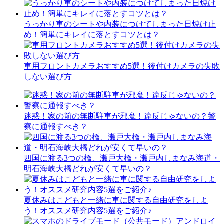
うっかり車のシートや内装につけてしまった日焼け止
め！簡単にキレイに落とすコツとは？
車用フロントカメラおすすめ5選！後付けカメラの失敗
しない選び方
迷惑！家の前の無断駐車が邪魔！違反じゃないの？警
察に通報すべき？
四国に渡る3つの橋、瀬戸大橋・瀬戸内しまなみ海道・
明石海峡大橋どれが安くて早いの？
夏休みはこどもと一緒に車に関する自由研究をしよ
う！オススメ研究内容5選をご紹介♪