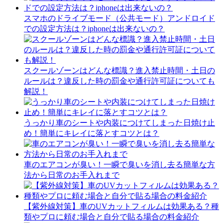
スマホのドライブモード（公共モード）アンドロイド
での設定方法は？iphoneは出来ないの？
スクールゾーンはどんな標識？進入禁止時間・土日の
ルールは？違反した時の罰金や通行許可証についても
解説！
うっかり車のシートや内装につけてしまった日焼け止
め！簡単にキレイに落とすコツとは？
車のエアコンが臭い！一瞬で臭いを消し去る簡単な方
法から日常のお手入れまで
【紫外線対策】車のUVカットフィルムは効果ある？種
類やプロに頼む場合と自分で貼る場合の料金紹介