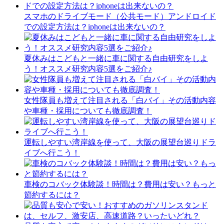
スマホのドライブモード（公共モード）アンドロイド
での設定方法は？iphoneは出来ないの？
夏休みはこどもと一緒に車に関する自由研究をしよ
う！オススメ研究内容5選をご紹介♪
女性隊員も増えて注目される「白バイ」その活動内容
や車種・採用についても徹底調査！
運転しやすい湾岸線を使って、大阪の展望台巡りドラ
イブへ行こう！
車検のコバック体験談！時間は？費用は安い？もっと
節約するには？