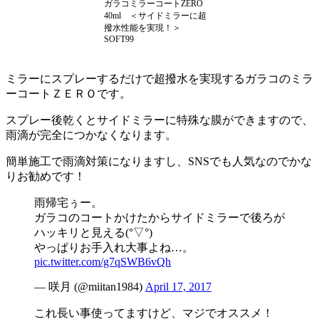
ガラコミラーコートZERO
40ml ＜サイドミラーに超
撥水性能を実現！＞
SOFT99
ミラーにスプレーするだけで超撥水を実現するガラコのミラ
ーコートＺＥＲＯです。
スプレー後乾くとサイドミラーに特殊な膜ができますので、
雨滴が完全につかなくなります。
簡単施工で雨滴対策になりますし、SNSでも人気なのでかな
りお勧めです！
雨帰宅ぅー。
ガラコのコートかけたからサイドミラーで後ろが
ハッキリと見える(°▽°)
やっぱりお手入れ大事よね…。
pic.twitter.com/g7qSWB6vQh
— 咲月 (@miitan1984)
April 17, 2017
これ長い事使ってますけど、マジでオススメ！