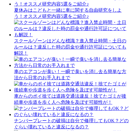
夏休みはこどもと一緒に車に関する自由研究をしよ
う！オススメ研究内容5選をご紹介♪
スクールゾーンはどんな標識？進入禁止時間・土日の
ルールは？違反した時の罰金や通行許可証についても
解説！
車のエアコンが臭い！一瞬で臭いを消し去る簡単な方
法から日常のお手入れまで
車からのポイ捨ては道路交通法違反！捨てたゴミが後
続車や歩道を歩く人へ危険を及ぼす可能性が！
ナンバープレートの破損は自分で修理してもOK？どの
ぐらい壊れていると違反になるの？