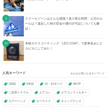
スクールゾーンはどんな標識？進入禁止時間・土日のル
ールは？違反した時の罰金や通行許可証についても解
説！
本格ガラスコーティング「LEO COAT」で新車並みにピ
カピカにしてみた！
人気キーワード
みんなが気になるキーワード
2回目
5年目
10・15モード
WLTP
ご近所トラブル
エアコン
エアコンフィルター
エアーベッド
カーライフ
キャンプグッズ