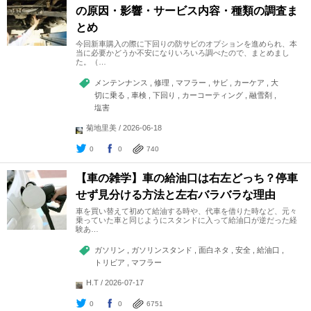
の原因・影響・サービス内容・種類の調査ま
とめ
今回新車購入の際に下回りの防サビのオプションを進められ、本
当に必要かどうか不安になりいろいろ調べたので、まとめまし
た。（…
メンテンナンス , 修理 , マフラー , サビ , カーケア , 大
切に乗る , 車検 , 下回り , カーコーティング , 融雪剤 ,
塩害
菊地里美 / 2026-06-18
0
0
740
【車の雑学】車の給油口は右左どっち？停車
せず見分ける方法と左右バラバラな理由
車を買い替えて初めて給油する時や、代車を借りた時など、元々
乗っていた車と同じようにスタンドに入って給油口が逆だった経
験あ…
ガソリン , ガソリンスタンド , 面白ネタ , 安全 , 給油口 ,
トリビア , マフラー
H.T / 2026-07-17
0
0
6751