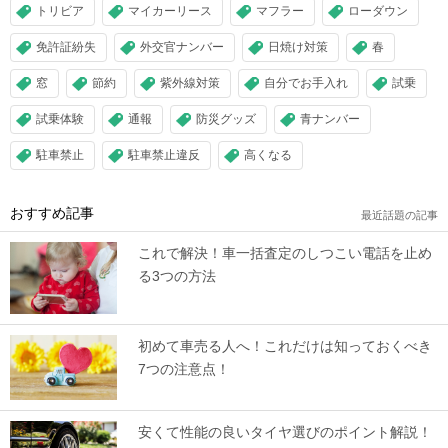
トリビア
マイカーリース
マフラー
ローダウン
免許証紛失
外交官ナンバー
日焼け対策
春
窓
節約
紫外線対策
自分でお手入れ
試乗
試乗体験
通報
防災グッズ
青ナンバー
駐車禁止
駐車禁止違反
高くなる
おすすめ記事
最近話題の記事
これで解決！車一括査定のしつこい電話を止め
る3つの方法
初めて車売る人へ！これだけは知っておくべき
7つの注意点！
安くて性能の良いタイヤ選びのポイント解説！