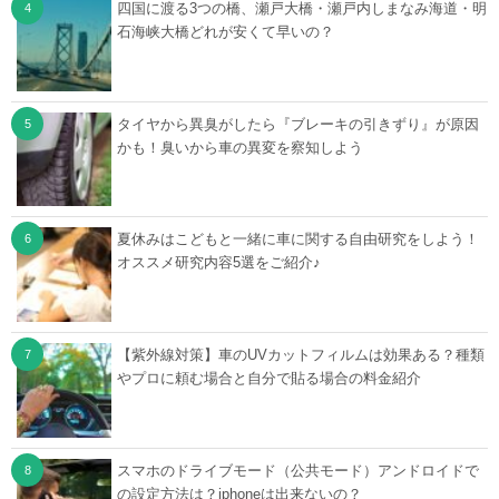
四国に渡る3つの橋、瀬戸大橋・瀬戸内しまなみ海道・明
石海峡大橋どれが安くて早いの？
タイヤから異臭がしたら『ブレーキの引きずり』が原因
かも！臭いから車の異変を察知しよう
夏休みはこどもと一緒に車に関する自由研究をしよう！
オススメ研究内容5選をご紹介♪
【紫外線対策】車のUVカットフィルムは効果ある？種類
やプロに頼む場合と自分で貼る場合の料金紹介
スマホのドライブモード（公共モード）アンドロイドで
の設定方法は？iphoneは出来ないの？