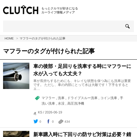
もっとクルマが好きになる
カーライフ情報メディア
HOME
マフラーのタグが付けられた記事
マフラー
のタグが付けられた記事
車の後部・足回りを洗車する時にマフラーに
水が入っても大丈夫？
車が長持ちするためにも、キレイな状態を保つ為にも洗車は重要
です。 ただし、車の内部にとって水は大敵です！下手をすると
エ…
マフラー , 洗車 , ドライブスルー洗車 , コイン洗車 , 手
洗い洗車 , 水没 , 高圧洗浄機
KS / 2026-06-19
0
0
434
新車購入時に下回りの防サビ対策は必要？錆