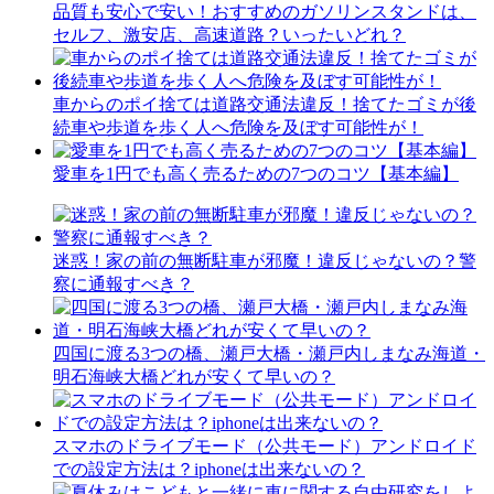
品質も安心で安い！おすすめのガソリンスタンドは、
セルフ、激安店、高速道路？いったいどれ？
車からのポイ捨ては道路交通法違反！捨てたゴミが後
続車や歩道を歩く人へ危険を及ぼす可能性が！
愛車を1円でも高く売るための7つのコツ【基本編】
迷惑！家の前の無断駐車が邪魔！違反じゃないの？警
察に通報すべき？
四国に渡る3つの橋、瀬戸大橋・瀬戸内しまなみ海道・
明石海峡大橋どれが安くて早いの？
スマホのドライブモード（公共モード）アンドロイド
での設定方法は？iphoneは出来ないの？