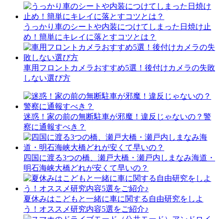
うっかり車のシートや内装につけてしまった日焼け止
め！簡単にキレイに落とすコツとは？
車用フロントカメラおすすめ5選！後付けカメラの失敗
しない選び方
迷惑！家の前の無断駐車が邪魔！違反じゃないの？警
察に通報すべき？
四国に渡る3つの橋、瀬戸大橋・瀬戸内しまなみ海道・
明石海峡大橋どれが安くて早いの？
夏休みはこどもと一緒に車に関する自由研究をしよ
う！オススメ研究内容5選をご紹介♪