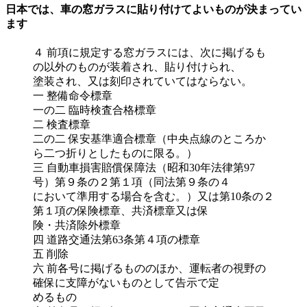
日本では、車の窓ガラスに貼り付けてよいものが決まってい
ます
４ 前項に規定する窓ガラスには、次に掲げるも
の以外のものが装着され、貼り付けられ、
塗装され、又は刻印されていてはならない。
一 整備命令標章
一の二 臨時検査合格標章
二 検査標章
二の二 保安基準適合標章（中央点線のところか
ら二つ折りとしたものに限る。）
三 自動車損害賠償保障法（昭和30年法律第97
号）第９条の２第１項（同法第９条の４
において準用する場合を含む。）又は第10条の２
第１項の保険標章、共済標章又は保
険・共済除外標章
四 道路交通法第63条第４項の標章
五 削除
六 前各号に掲げるもののほか、運転者の視野の
確保に支障がないものとして告示で定
めるもの