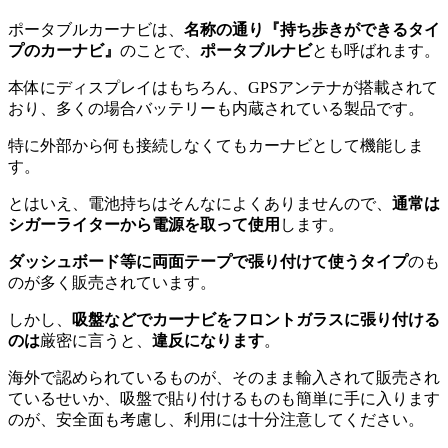
ポータブルカーナビは、
名称の通り『持ち歩きができるタイ
プのカーナビ』
のことで、
ポータブルナビ
とも呼ばれます。
本体にディスプレイはもちろん、GPSアンテナが搭載されて
おり、多くの場合バッテリーも内蔵されている製品です。
特に外部から何も接続しなくてもカーナビとして機能しま
す。
とはいえ、電池持ちはそんなによくありませんので、
通常は
シガーライターから電源を取って使用
します。
ダッシュボード等に両面テープで張り付けて使うタイプ
のも
のが多く販売されています。
しかし、
吸盤などでカーナビをフロントガラスに張り付ける
のは
厳密に言うと、
違反になります
。
海外で認められているものが、そのまま輸入されて販売され
ているせいか、吸盤で貼り付けるものも簡単に手に入ります
のが、安全面も考慮し、利用には十分注意してください。