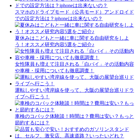
スマホのドライブモード（公共モード）アンドロイド
での設定方法は？iphoneは出来ないの？
夏休みはこどもと一緒に車に関する自由研究をしよ
う！オススメ研究内容5選をご紹介♪
女性隊員も増えて注目される「白バイ」その活動内容
や車種・採用についても徹底調査！
運転しやすい湾岸線を使って、大阪の展望台巡りドラ
イブへ行こう！
車検のコバック体験談！時間は？費用は安い？もっと
節約するには？