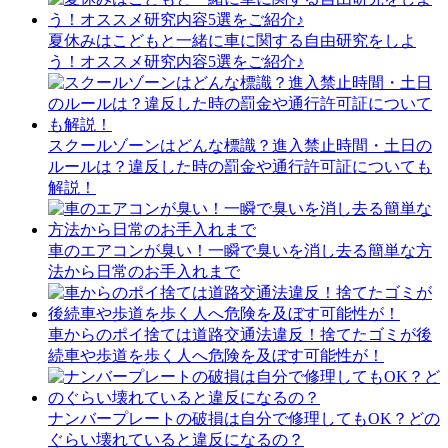
夏休みはこどもと一緒に車に関する自由研究をしよ
う！オススメ研究内容5選をご紹介♪
スクールゾーンはどんな標識？進入禁止時間・土日の
ルールは？違反した時の罰金や通行許可証についても
解説！
車のエアコンが臭い！一瞬で臭いを消し去る簡単な方
法から日常のお手入れまで
車からのポイ捨ては道路交通法違反！捨てたゴミが後
続車や歩道を歩く人へ危険を及ぼす可能性が！
ナンバープレートの破損は自分で修理してもOK？どの
ぐらい壊れていると違反になるの？