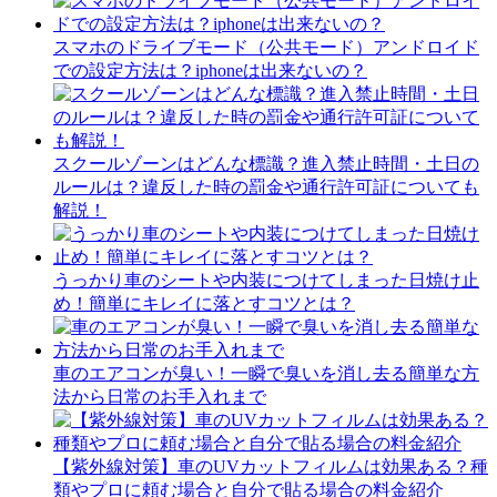
スマホのドライブモード（公共モード）アンドロイド
での設定方法は？iphoneは出来ないの？
スクールゾーンはどんな標識？進入禁止時間・土日の
ルールは？違反した時の罰金や通行許可証についても
解説！
うっかり車のシートや内装につけてしまった日焼け止
め！簡単にキレイに落とすコツとは？
車のエアコンが臭い！一瞬で臭いを消し去る簡単な方
法から日常のお手入れまで
【紫外線対策】車のUVカットフィルムは効果ある？種
類やプロに頼む場合と自分で貼る場合の料金紹介