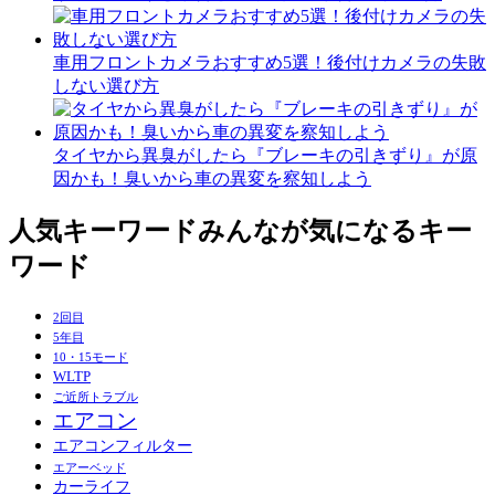
車用フロントカメラおすすめ5選！後付けカメラの失敗
しない選び方
タイヤから異臭がしたら『ブレーキの引きずり』が原
因かも！臭いから車の異変を察知しよう
人気キーワード
みんなが気になるキー
ワード
2回目
5年目
10・15モード
WLTP
ご近所トラブル
エアコン
エアコンフィルター
エアーベッド
カーライフ