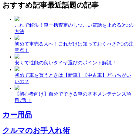
おすすめ記事
最近話題の記事
これで解決！車一括査定のしつこい電話を止める3つの
方法
初めて車売る人へ！これだけは知っておくべき7つの注
意点！
安くて性能の良いタイヤ選びのポイント解説！
初めて車を買うときは【新車】【中古車】どっちがい
いの？
【初心者向け】自分でできる車の基本メンテナンス項
目7選！
カー用品
クルマのお手入れ術