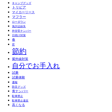
キャンプグッズ
トリビア
マイカーリース
マフラー
ローダウン
免許証紛失
外交官ナンバー
日焼け対策
春
窓
節約
紫外線対策
自分でお手入れ
試乗
試乗体験
通報
防災グッズ
青ナンバー
駐車禁止
駐車禁止違反
高くなる