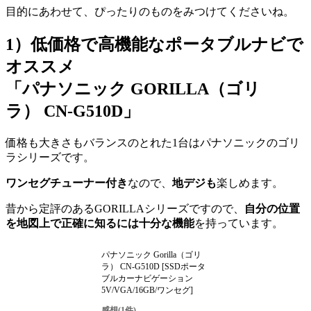
目的にあわせて、ぴったりのものをみつけてくださいね。
1）低価格で高機能なポータブルナビで
オススメ
「パナソニック GORILLA（ゴリ
ラ）
CN-G510D
」
価格も大きさもバランスのとれた1台はパナソニックのゴリ
ラシリーズです。
ワンセグチューナー付き
なので、
地デジも
楽しめます。
昔から定評のあるGORILLAシリーズですので、
自分の位置
を地図上で正確に知るには十分な機能
を持っています。
パナソニック Gorilla（ゴリ
ラ） CN-G510D [SSDポータ
ブルカーナビゲーション
5V/VGA/16GB/ワンセグ]
感想(1件)