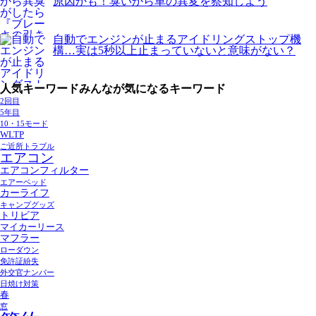
原因かも！臭いから車の異変を察知しよう
自動でエンジンが止まるアイドリングストップ機
構…実は5秒以上止まっていないと意味がない？
人気キーワード
みんなが気になるキーワード
2回目
5年目
10・15モード
WLTP
ご近所トラブル
エアコン
エアコンフィルター
エアーベッド
カーライフ
キャンプグッズ
トリビア
マイカーリース
マフラー
ローダウン
免許証紛失
外交官ナンバー
日焼け対策
春
窓