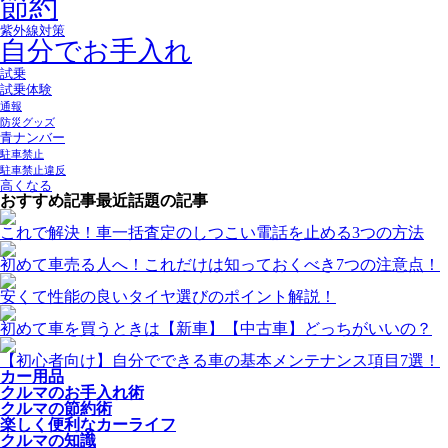
節約
紫外線対策
自分でお手入れ
試乗
試乗体験
通報
防災グッズ
青ナンバー
駐車禁止
駐車禁止違反
高くなる
おすすめ記事
最近話題の記事
これで解決！車一括査定のしつこい電話を止める3つの方法
初めて車売る人へ！これだけは知っておくべき7つの注意点！
安くて性能の良いタイヤ選びのポイント解説！
初めて車を買うときは【新車】【中古車】どっちがいいの？
【初心者向け】自分でできる車の基本メンテナンス項目7選！
カー用品
クルマのお手入れ術
クルマの節約術
楽しく便利なカーライフ
クルマの知識