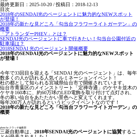
最終更新日：2025-10-20 / 投稿日：
2018-12-13
目次
2018年のSENDAI光のページェントに魅力的なNEWスポット
が登場！
2018年の新たな見どころ「勾当台フラワーライトガーデン」の
概要
「アトランダーPHEV」とは？
SENDAI光のページェントに車で行きたい！勾当台公園付近の
駐車場は？
2018SENDAI 光のページェント開催概要
2018年のSENDAI光のページェントに魅力的なNEWスポット
が登場！
今年で33回目を迎える「SENDAI 光のページェント」は、毎年
数多くの人が訪れる人気イルミネーションイベント！
杜の都として知られる宮城県仙台市で開催されています。
仙台市青葉区のメインストリート「定禅寺通」のケヤキ並木の
ケヤキ160本に、約60万球のLED電飾を取り付けて点灯され、
冬の寒い仙台をあたたかい景色へと変えてくれます。
毎年200万人が訪れるというビックイベントなのです！
2018年の新たな見どころ「勾当台フラワーライトガーデン」の
概要
photo by クラッチ編集部
三菱自動車は、
2018年SENDAI光のページェントに協賛
するこ
とが発表されました！