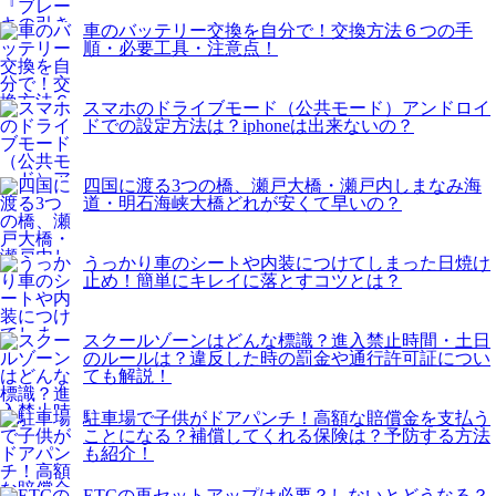
車のバッテリー交換を自分で！交換方法６つの手
順・必要工具・注意点！
スマホのドライブモード（公共モード）アンドロイ
ドでの設定方法は？iphoneは出来ないの？
四国に渡る3つの橋、瀬戸大橋・瀬戸内しまなみ海
道・明石海峡大橋どれが安くて早いの？
うっかり車のシートや内装につけてしまった日焼け
止め！簡単にキレイに落とすコツとは？
スクールゾーンはどんな標識？進入禁止時間・土日
のルールは？違反した時の罰金や通行許可証につい
ても解説！
駐車場で子供がドアパンチ！高額な賠償金を支払う
ことになる？補償してくれる保険は？予防する方法
も紹介！
ETCの再セットアップは必要？しないとどうなる？