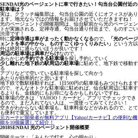
SENDAI光のページェントに車で行きたい！勾当台公園付近の
駐車場は？
実は、クラッチ編集部は、勾当台公園の近くにオフィスがあり
ます。地元ならではの情報をお届けさせていただきますね！
光のページェントの開催期間は、仙台駅前から光のページェン
トが実施される、定禅寺通、勾当台通り付近まで、ものすごい
渋滞です！
特に
定禅寺通は車がまったく動かなくなる
ので、
「光のページ
ェントを車の中から、ものすごくゆっくりみたい」
という方以
外は絶対に通らないほうが良いです！
周辺の駐車場は満車だらけ
なので、
あらかじめ
予約できる駐車場
を探し予約していく
少し離れた地下鉄の駅周辺の駐車場
に駐めて、地下鉄で移動す
る
アプリなどで空いている駐車場を探して向かう
あたりが効率的だと思います！
地下鉄で数駅移動すれば、1日500円の駐車場もみつけられます
ので、そんなオトクな駐車場に駐めれば、仙台駅周辺に駐車す
るよりも、金銭的にもお得になるかもしれないですね。
駐車場の空きは「YAHOO！カーナビ」アプリでチェックでき
るので、まだ入れてない人は、一度使ってみてください！
空きがわからない駐車場も、駐車料金などがみれるので、とて
も便利で重宝しています。
元カーナビ開発者が無料アプリ【Yahoo!カーナビ】の便利な機
能を10個厳選して紹介！
2018SENDAI 光のページェント開催概要
開催テーマ：「みんなで灯す、心の明かり」