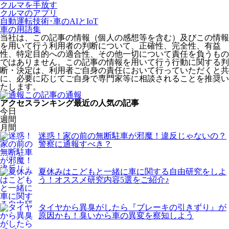
クルマを手放す
クルマのアプリ
自動運転技術･車のAIとIoT
車の用語集
当社は、この記事の情報（個人の感想等を含む）及びこの情報
を用いて行う利用者の判断について、正確性、完全性、有益
性、特定目的への適合性、その他一切について責任を負うもの
ではありません。この記事の情報を用いて行う行動に関する判
断・決定は、利用者ご自身の責任において行っていただくと共
に、必要に応じてご自身で専門家等に相談されることを推奨い
たします。
この記事の通報
アクセスランキング
最近の人気の記事
今日
週間
月間
迷惑！家の前の無断駐車が邪魔！違反じゃないの？
警察に通報すべき？
夏休みはこどもと一緒に車に関する自由研究をしよ
う！オススメ研究内容5選をご紹介♪
タイヤから異臭がしたら『ブレーキの引きずり』が
原因かも！臭いから車の異変を察知しよう