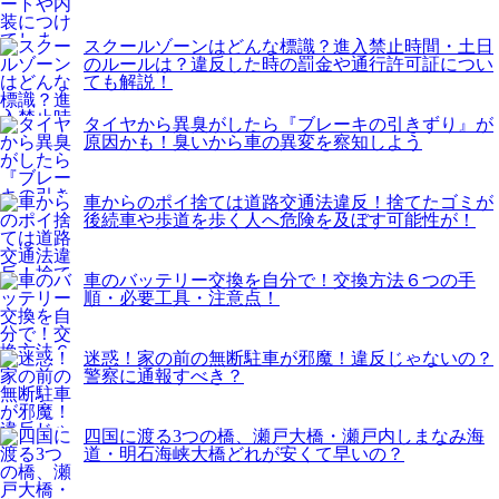
スクールゾーンはどんな標識？進入禁止時間・土日
のルールは？違反した時の罰金や通行許可証につい
ても解説！
タイヤから異臭がしたら『ブレーキの引きずり』が
原因かも！臭いから車の異変を察知しよう
車からのポイ捨ては道路交通法違反！捨てたゴミが
後続車や歩道を歩く人へ危険を及ぼす可能性が！
車のバッテリー交換を自分で！交換方法６つの手
順・必要工具・注意点！
迷惑！家の前の無断駐車が邪魔！違反じゃないの？
警察に通報すべき？
四国に渡る3つの橋、瀬戸大橋・瀬戸内しまなみ海
道・明石海峡大橋どれが安くて早いの？