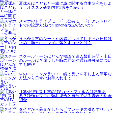
夏休みはこどもと一緒に車に関する自由研究をしよ
う！オススメ研究内容5選をご紹介♪
スマホのドライブモード（公共モード）アンドロイ
ドでの設定方法は？iphoneは出来ないの？
うっかり車のシートや内装につけてしまった日焼け
止め！簡単にキレイに落とすコツとは？
スクールゾーンはどんな標識？進入禁止時間・土日
のルールは？違反した時の罰金や通行許可証につい
ても解説！
車のエアコンが臭い！一瞬で臭いを消し去る簡単な
方法から日常のお手入れまで
【紫外線対策】車のUVカットフィルムは効果あ
る？種類やプロに頼む場合と自分で貼る場合の料金
紹介
タイヤから異臭がしたら『ブレーキの引きずり』が