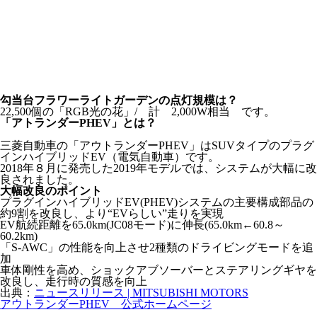
勾当台フラワーライトガーデンの点灯規模は？
22,500個の「RGB光の花」/ 計 2,000W相当 です。
「アトランダーPHEV」とは？
三菱自動車の「アウトランダーPHEV」はSUVタイプのプラグ
インハイブリッドEV（電気自動車）です。
2018年８月に発売した2019年モデルでは、システムが大幅に改
良されました。
大幅改良のポイント
プラグインハイブリッドEV(PHEV)システムの主要構成部品の
約9割を改良し、より“EVらしい”走りを実現
EV航続距離を65.0km(JC08モード)に伸長(65.0km←60.8～
60.2km)
「S-AWC」の性能を向上させ2種類のドライビングモードを追
加
車体剛性を高め、ショックアブソーバーとステアリングギヤを
改良し、走行時の質感を向上
出典：
ニュースリリース | MITSUBISHI MOTORS
アウトランダーPHEV 公式ホームページ