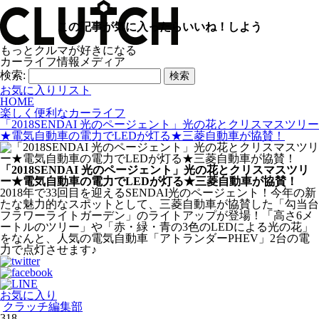
この記事が気に入ったらいいね！しよう
もっとクルマが好きになる
カーライフ情報メディア
検索:
お気に入りリスト
HOME
楽しく便利なカーライフ
「2018SENDAI 光のページェント」光の花とクリスマスツリー
★電気自動車の電力でLEDが灯る★三菱自動車が協賛！
「2018SENDAI 光のページェント」光の花とクリスマスツリ
ー★電気自動車の電力でLEDが灯る★三菱自動車が協賛！
2018年で33回目を迎えるSENDAI光のページェント！今年の新
たな魅力的なスポットとして、三菱自動車が協賛した「勾当台
フラワーライトガーデン」のライトアップが登場！「高さ6メ
ートルのツリー」や「赤・緑・青の3色のLEDによる光の花」
をなんと、人気の電気自動車「アトランダーPHEV」2台の電
力で点灯させます♪
お気に入り
クラッチ編集部
318