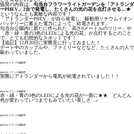
協賛の内容は、
勾当台フラワーライトガーデンを「アトランダ
ーPHEV」2台で発電し、たくさんの光の花を点灯させる…★
というなんとも素敵な内容です！
「アトランダーPHEV」が自ら発電し、駆動用リチウムイオン
バッテリーに蓄えた電力によって、給電されます。
勾当台公園内に新たに作られた「高さ6メートルのツリー」や
「赤・緑・青の3色のLEDによる光の花」が点灯するとのこと
で、とても幻想的なスポットです！
【追記】12月20日に実際見に行ってみました！
デート中のカップルや、ファミリーなどなど、たくさんの人で
賑わっていました。
photo by クラッチ編集部
photo by クラッチ編集部
実際にアトランダーから電気が給電されていました！！
photo by クラッチ編集部
赤・緑・青の3色のLEDによる光の花が一面に★★ どんどん
色が変わっていつまでもみていたい美しさ…♪
photo by クラッチ編集部
photo by クラッチ編集部