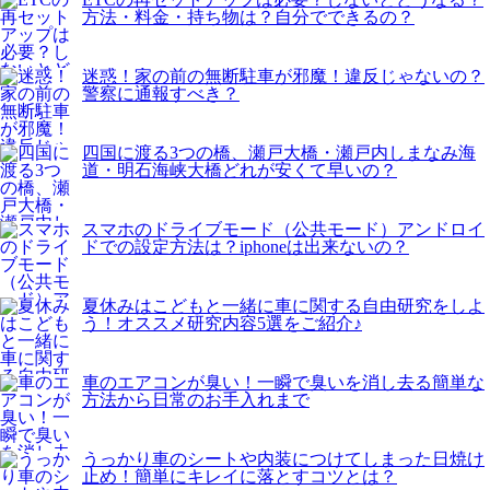
方法・料金・持ち物は？自分でできるの？
迷惑！家の前の無断駐車が邪魔！違反じゃないの？
警察に通報すべき？
四国に渡る3つの橋、瀬戸大橋・瀬戸内しまなみ海
道・明石海峡大橋どれが安くて早いの？
スマホのドライブモード（公共モード）アンドロイ
ドでの設定方法は？iphoneは出来ないの？
夏休みはこどもと一緒に車に関する自由研究をしよ
う！オススメ研究内容5選をご紹介♪
車のエアコンが臭い！一瞬で臭いを消し去る簡単な
方法から日常のお手入れまで
うっかり車のシートや内装につけてしまった日焼け
止め！簡単にキレイに落とすコツとは？