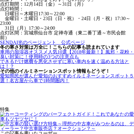
点灯期間：12月14日（金）～31日（月）
点灯時間：
日曜日～木曜日17:30～22:00
金曜日・土曜日・23日（日・祝）・24日（月・祝）17:30～
23:00
31日（月）17:30～24:00
点灯区間：宮城県仙台市 定禅寺通（東二番丁通～市民会館
前）
SENDAI光のページェント 公式ページ
冬の寒さ対策は万全に！こちらの記事も読まれています
車用の加湿器オススメ人気10選【2018年最新！】風邪・花粉・
臭い対策に！使用時の3つの注意点も
できるだけ燃費を悪化させずに寒い車内を速く温める方法と
は！？
その他のイルミネーションスポット情報もどうぞ！
愛知県民が選んだ愛知のおすすめイルミネーションスポット５
選！名古屋から車で1時間圏内！
特集
この記事を書いたユーザー