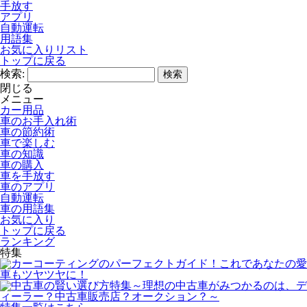
手放す
アプリ
自動運転
用語集
お気に入りリスト
トップに戻る
検索:
閉じる
メニュー
カー用品
車のお手入れ術
車の節約術
車で楽しむ
車の知識
車の購入
車を手放す
車のアプリ
自動運転
車の用語集
お気に入り
トップに戻る
ランキング
特集