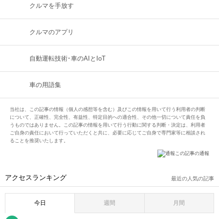
クルマを手放す
クルマのアプリ
自動運転技術･車のAIとIoT
車の用語集
当社は、この記事の情報（個人の感想等を含む）及びこの情報を用いて行う利用者の判断
について、正確性、完全性、有益性、特定目的への適合性、その他一切について責任を負
うものではありません。この記事の情報を用いて行う行動に関する判断・決定は、利用者
ご自身の責任において行っていただくと共に、必要に応じてご自身で専門家等に相談され
ることを推奨いたします。
この記事の通報
アクセスランキング
最近の人気の記事
今日
週間
月間