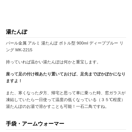
湯たんぽ
パール金属 アルミ 湯たんぽ ボトル型 900ml ディープブルー リ
ング MK-2215
持っていれば温かい湯たんぽは何かと重宝します。
座って足の付け根あたり置いておけば、足先までぽかぽかになり
ますよ！
また、寒くなった夕方、帰宅と思って車に乗った時、窓ガラスが
凍結していたら一日使って温度の低くなっている（３５℃程度）
湯たんぽのお湯で溶かすことも可能！一石二鳥ですね。
手袋・アームウォーマー