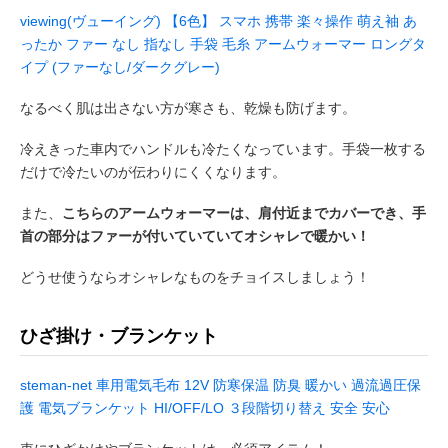
viewing(ヴューイング) 【6色】 スマホ 携帯 楽々操作 萌え袖 あ
ったか ファー なし 指なし 手袋 毛糸 アームウォーマー ロングタ
イプ (ファーなし/ダークグレー)
なるべく肌は出さない方が寒さも、乾燥も防げます。
冷えきった車内でハンドルも冷たくなっています。手袋一枚する
だけで冷たいのが伝わりにくくなります。
また、
こちらのアームウォーマーは、肩付近までカバーでき、手
首の部分はファーが付いていていてオシャレで暖かい！
どうせ使うならオシャレなものをチョイスしましょう！
ひざ掛け・ブランケット
steman-net 車用電気毛布 12V 防寒保温 防臭 暖かい 過流過圧保
護 電気ブランケット HI/OFF/LO ３段階切り替え 安全 安心