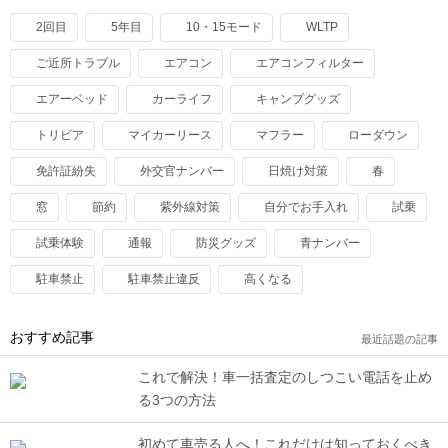
2回目
5年目
10・15モード
WLTP
ご近所トラブル
エアコン
エアコンフィルター
エアーベッド
カーライフ
キャンプグッズ
トリビア
マイカーリース
マフラー
ローダウン
免許証紛失
外交官ナンバー
日焼け対策
春
窓
節約
紫外線対策
自分でお手入れ
試乗
試乗体験
通報
防災グッズ
青ナンバー
駐車禁止
駐車禁止違反
高くなる
おすすめ記事
最近話題の記事
これで解決！車一括査定のしつこい電話を止め
る3つの方法
初めて車売る人へ！これだけは知っておくべき