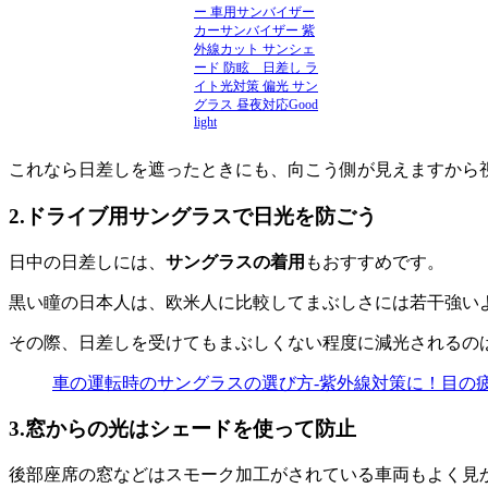
ー 車用サンバイザー
カーサンバイザー 紫
外線カット サンシェ
ード 防眩 日差し ラ
イト光対策 偏光 サン
グラス 昼夜対応Good
light
これなら日差しを遮ったときにも、向こう側が見えますから
2.ドライブ用サングラスで日光を防ごう
日中の日差しには、
サングラスの着用
もおすすめです。
黒い瞳の日本人は、欧米人に比較してまぶしさには若干強い
その際、日差しを受けてもまぶしくない程度に減光されるの
車の運転時のサングラスの選び方-紫外線対策に！目の
3.窓からの光はシェードを使って防止
後部座席の窓などはスモーク加工がされている車両もよく見