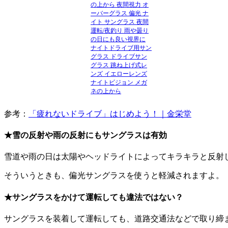
の上から 夜間視力 オ
ーバーグラス 偏光 ナ
イト サングラス 夜間
運転/夜釣り 雨や曇り
の日にも良い視界に
ナイトドライブ用サン
グラス ドライブサン
グラス 跳ね上げ式レ
ンズ イエローレンズ
ナイトビジョン メガ
ネの上から
参考：
「疲れないドライブ」はじめよう！｜金栄堂
★雪の反射や雨の反射にもサングラスは有効
雪道や雨の日は太陽やヘッドライトによってキラキラと反射
そういうときも、偏光サングラスを使うと軽減されますよ。
★サングラスをかけて運転しても違法ではない？
サングラスを装着して運転しても、道路交通法などで取り締