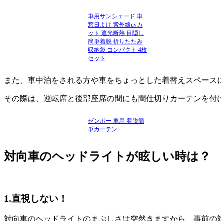
車用サンシェード 車
窓日よけ 紫外線uvカ
ット 遮光断熱 目隠し
簡単着脱 折りたたみ
収納袋 コンパクト 4枚
セット
また、車中泊をされる方や車をちょっとした着替えスペース
その際は、運転席と後部座席の間にも間仕切りカーテンを付
ゼンポー 車用 着脱簡
単カーテン
対向車のヘッドライトが眩しい時は？
1.直視しない！
対向車のヘッドライトのまぶしさは突然きますから、事前の