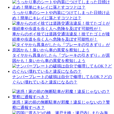
うっかり車のシートや内装につけてしまった日焼け止
め！簡単にキレイに落とすコツとは？
車からのポイ捨ては道路交通法違反！捨てたゴミが後
続車や歩道を歩く人へ危険を及ぼす可能性が！
タイヤから異臭がしたら『ブレーキの引きずり』が原
因かも！臭いから車の異変を察知しよう
ナンバープレートの破損は自分で修理してもOK？どの
ぐらい壊れていると違反になるの？
迷惑！家の前の無断駐車が邪魔！違反じゃないの？警
察に通報すべき？