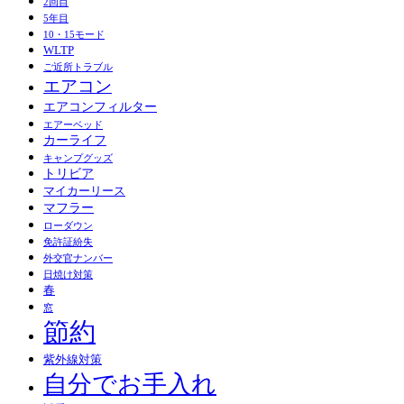
2回目
5年目
10・15モード
WLTP
ご近所トラブル
エアコン
エアコンフィルター
エアーベッド
カーライフ
キャンプグッズ
トリビア
マイカーリース
マフラー
ローダウン
免許証紛失
外交官ナンバー
日焼け対策
春
窓
節約
紫外線対策
自分でお手入れ