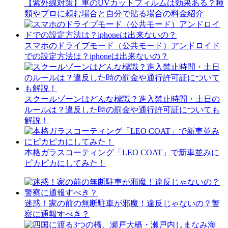
【紫外線対策】車のUVカットフィルムは効果ある？種
類やプロに頼む場合と自分で貼る場合の料金紹介
スマホのドライブモード（公共モード）アンドロイド
での設定方法は？iphoneは出来ないの？
スクールゾーンはどんな標識？進入禁止時間・土日の
ルールは？違反した時の罰金や通行許可証についても
解説！
本格ガラスコーティング「LEO COAT」で新車並みに
ピカピカにしてみた！
迷惑！家の前の無断駐車が邪魔！違反じゃないの？警
察に通報すべき？