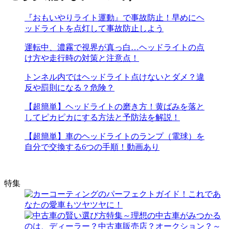
『おもいやりライト運動』で事故防止！早めにヘ
ッドライトを点灯して事故防止しよう
運転中、濃霧で視界が真っ白…ヘッドライトの点
け方や走行時の対策と注意点！
トンネル内ではヘッドライト点けないとダメ？違
反や罰則になる？危険？
【超簡単】ヘッドライトの磨き方！黄ばみを落と
してピカピカにする方法と予防法を解説！
【超簡単】車のヘッドライトのランプ（電球）を
自分で交換する6つの手順！動画あり
特集