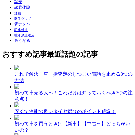
試乗
試乗体験
通報
防災グッズ
青ナンバー
駐車禁止
駐車禁止違反
高くなる
おすすめ記事
最近話題の記事
これで解決！車一括査定のしつこい電話を止める3つの
方法
初めて車売る人へ！これだけは知っておくべき7つの注
意点！
安くて性能の良いタイヤ選びのポイント解説！
初めて車を買うときは【新車】【中古車】どっちがい
いの？