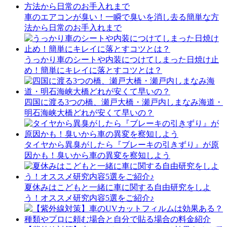
車のエアコンが臭い！一瞬で臭いを消し去る簡単な方
法から日常のお手入れまで
うっかり車のシートや内装につけてしまった日焼け止
め！簡単にキレイに落とすコツとは？
四国に渡る3つの橋、瀬戸大橋・瀬戸内しまなみ海道・
明石海峡大橋どれが安くて早いの？
タイヤから異臭がしたら『ブレーキの引きずり』が原
因かも！臭いから車の異変を察知しよう
夏休みはこどもと一緒に車に関する自由研究をしよ
う！オススメ研究内容5選をご紹介♪