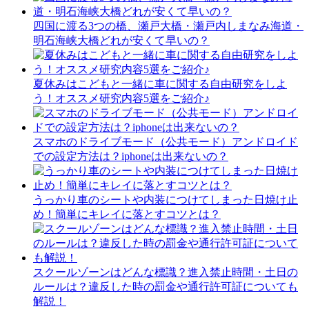
四国に渡る3つの橋、瀬戸大橋・瀬戸内しまなみ海道・
明石海峡大橋どれが安くて早いの？
夏休みはこどもと一緒に車に関する自由研究をしよ
う！オススメ研究内容5選をご紹介♪
スマホのドライブモード（公共モード）アンドロイド
での設定方法は？iphoneは出来ないの？
うっかり車のシートや内装につけてしまった日焼け止
め！簡単にキレイに落とすコツとは？
スクールゾーンはどんな標識？進入禁止時間・土日の
ルールは？違反した時の罰金や通行許可証についても
解説！