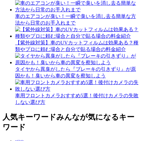
車のエアコンが臭い！一瞬で臭いを消し去る簡単な方
法から日常のお手入れまで
【紫外線対策】車のUVカットフィルムは効果ある？種
類やプロに頼む場合と自分で貼る場合の料金紹介
タイヤから異臭がしたら『ブレーキの引きずり』が原
因かも！臭いから車の異変を察知しよう
車用フロントカメラおすすめ5選！後付けカメラの失敗
しない選び方
人気キーワード
みんなが気になるキー
ワード