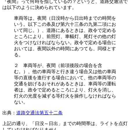
『夜間』って何時を指しているの？というと、道路交通法で
は以下のように決められています。
車両等は、夜間（日没時から日出時までの時間を
いう。以下この条及び第六十三条の九第二項にお
いて同じ。）、道路にあるときは、政令で定める
ところにより、前照灯、車幅灯、尾灯その他の灯
火をつけなければならない。政令で定める場合に
おいては、夜間以外の時間にあつても、同様とす
る。
２ 車両等が、夜間（前項後段の場合を含
む。）、他の車両等と行き違う場合又は他の車両
等の直後を進行する場合において、他の車両等の
交通を妨げるおそれがあるときは、車両等の運転
者は、政令で定めるところにより、灯火を消し、
灯火の光度を減ずる等灯火を操作しなければなら
ない。
出典：
道路交通法第五十二条
上記の通り、「日没～日出」までの時間帯は、ライトを点灯
していなければなりません。