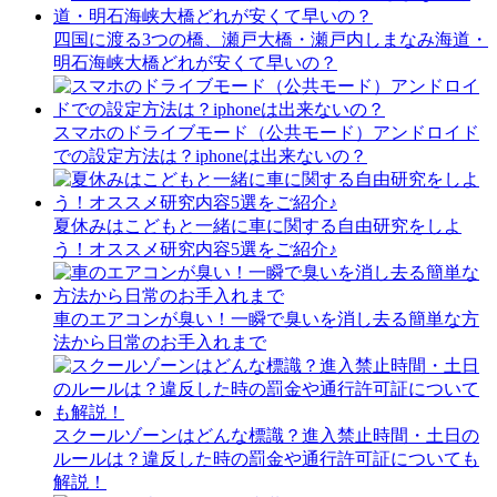
四国に渡る3つの橋、瀬戸大橋・瀬戸内しまなみ海道・
明石海峡大橋どれが安くて早いの？
スマホのドライブモード（公共モード）アンドロイド
での設定方法は？iphoneは出来ないの？
夏休みはこどもと一緒に車に関する自由研究をしよ
う！オススメ研究内容5選をご紹介♪
車のエアコンが臭い！一瞬で臭いを消し去る簡単な方
法から日常のお手入れまで
スクールゾーンはどんな標識？進入禁止時間・土日の
ルールは？違反した時の罰金や通行許可証についても
解説！