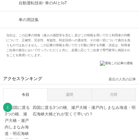
自動運転技術･車のAIとIoT
車の用語集
当社は、この記事の情報（個人の感想等を含む）及びこの情報を用いて行う利用者の判断
について、正確性、完全性、有益性、特定目的への適合性、その他一切について責任を負
うものではありません。この記事の情報を用いて行う行動に関する判断・決定は、利用者
ご自身の責任において行っていただくと共に、必要に応じてご自身で専門家等に相談され
ることを推奨いたします。
この記事の通報
アクセスランキング
最近の人気の記事
今日
週間
月間
四国に渡る3つの橋、瀬戸大橋・瀬戸内しまなみ海道・明
石海峡大橋どれが安くて早いの？