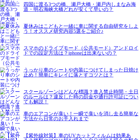
四国に渡る3つの橋、瀬戸大橋・瀬戸内しまなみ海
道・明石海峡大橋どれが安くて早いの？
夏休みはこどもと一緒に車に関する自由研究をしよ
う！オススメ研究内容5選をご紹介♪
スマホのドライブモード（公共モード）アンドロイ
ドでの設定方法は？iphoneは出来ないの？
うっかり車のシートや内装につけてしまった日焼け
止め！簡単にキレイに落とすコツとは？
スクールゾーンはどんな標識？進入禁止時間・土日
のルールは？違反した時の罰金や通行許可証につい
ても解説！
車のエアコンが臭い！一瞬で臭いを消し去る簡単な
方法から日常のお手入れまで
【紫外線対策】車のUVカットフィルムは効果あ