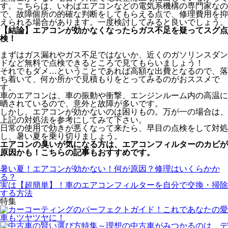
す。こちらは、いわばエアコンなどの電気系機構の専門家なの
で、故障個所の的確な判断をしてもらえる点で、修理費用を抑
えられる場合があります。一度検討してみると良いでしょう。
【結論】エアコンが効かなくなったらガス不足を疑ってスグ点
検！
まずはガス漏れやガス不足ではないか、近くのガソリンスダン
ドなど無料で点検できるところで見てもらいましょう！
それでもダメ…ということであれば高額な出費となるので、落
ち着いて、何か所かで見積もりをとってみるのがおススメで
す。
車のエアコンは、車の振動や衝撃、エンジンルーム内の高温に
晒されているので、意外と故障が多いです。
しかし、エアコンが効かないのは困りもの。万が一の場合は、
上記の対処法を参考にしてみて下さい。
日常の使用で効きが悪くなって来たら、早目の点検をして対処
し、暑い夏を乗り切りましょう。
エアコンの臭いが気になる方は、エアコンフィルターのカビが
原因かも！こちらの記事もおすすめです。
暑い夏！エアコンが効かない！何が原因？修理はいくらかか
る？
実は【超簡単】！車のエアコンフィルターを自分で交換・掃除
する方法
特集