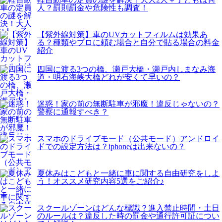
人？罰則罰金や危険性も調査！
【紫外線対策】車のUVカットフィルムは効果あ
る？種類やプロに頼む場合と自分で貼る場合の料金
紹介
四国に渡る3つの橋、瀬戸大橋・瀬戸内しまなみ海
道・明石海峡大橋どれが安くて早いの？
迷惑！家の前の無断駐車が邪魔！違反じゃないの？
警察に通報すべき？
スマホのドライブモード（公共モード）アンドロイ
ドでの設定方法は？iphoneは出来ないの？
夏休みはこどもと一緒に車に関する自由研究をしよ
う！オススメ研究内容5選をご紹介♪
スクールゾーンはどんな標識？進入禁止時間・土日
のルールは？違反した時の罰金や通行許可証につい