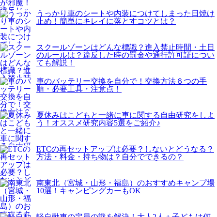
うっかり車のシートや内装につけてしまった日焼け
止め！簡単にキレイに落とすコツとは？
スクールゾーンはどんな標識？進入禁止時間・土日
のルールは？違反した時の罰金や通行許可証につい
ても解説！
車のバッテリー交換を自分で！交換方法６つの手
順・必要工具・注意点！
夏休みはこどもと一緒に車に関する自由研究をしよ
う！オススメ研究内容5選をご紹介♪
ETCの再セットアップは必要？しないとどうなる？
方法・料金・持ち物は？自分でできるの？
南東北（宮城・山形・福島）のおすすめキャンプ場
10選！キャンピングカーもOK
軽自動車の定員の謎を解決！大人2人＋子どもは何