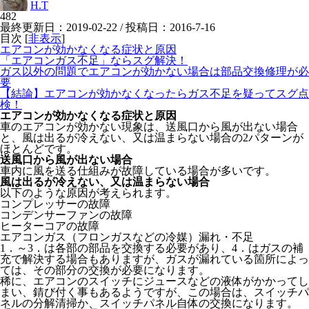
H.T
482
最終更新日：2019-02-22 / 投稿日：
2016-7-16
目次
[
非表示
]
エアコンが効かなくなる症状と原因
「エアコンガス不足」ならスグ解決！
ガス以外の問題でエアコンが効かない場合は部品交換修理が必
要
【結論】エアコンが効かなくなったらガス不足を疑ってスグ点
検！
エアコンが効かなくなる症状と原因
車のエアコンが効かない現象は、送風口から風が出ない場合
と、風は出るが冷えない、又は温まらない場合の2パターンが
ほとんどです。
送風口から風が出ない場合
車内に風を送る仕組みが故障している場合が多いです。
風は出るが冷えない、又は温まらない場合
以下のような原因が考えられます。
コンプレッサーの故障
コンデンサーファンの故障
ヒーターコアの故障
エアコンガス（フロンガスなどの冷媒）漏れ・不足
1．～3．は各部の部品を交換する必要があり、4．はガスの補
充で解決する場合もありますが、ガスが漏れている箇所によっ
ては、その部分の交換が必要になります。
稀に、エアコンのスイッチにジュースなどの液体がかかってし
まい、錆び付く事もあるようですが、この場合は、スイッチパ
ネルの分解清掃か、スイッチパネル自体の交換になります。