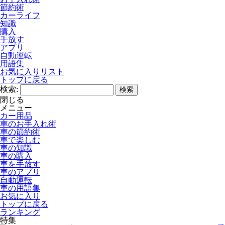
節約術
カーライフ
知識
購入
手放す
アプリ
自動運転
用語集
お気に入りリスト
トップに戻る
検索:
閉じる
メニュー
カー用品
車のお手入れ術
車の節約術
車で楽しむ
車の知識
車の購入
車を手放す
車のアプリ
自動運転
車の用語集
お気に入り
トップに戻る
ランキング
特集