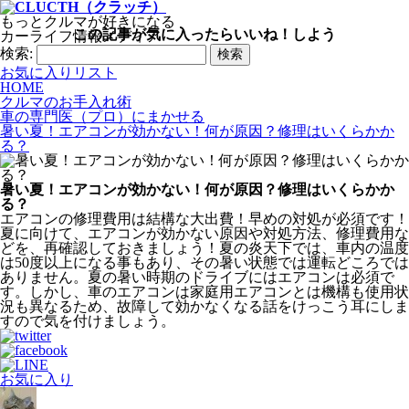
もっとクルマが好きになる
この記事が気に入ったらいいね！しよう
カーライフ情報メディア
検索:
お気に入りリスト
HOME
クルマのお手入れ術
車の専門医（プロ）にまかせる
暑い夏！エアコンが効かない！何が原因？修理はいくらかか
る？
暑い夏！エアコンが効かない！何が原因？修理はいくらかか
る？
エアコンの修理費用は結構な大出費！早めの対処が必須です！
夏に向けて、エアコンが効かない原因や対処方法、修理費用な
どを、再確認しておきましょう！夏の炎天下では、車内の温度
は50度以上になる事もあり、その暑い状態では運転どころでは
ありません。夏の暑い時期のドライブにはエアコンは必須で
す。しかし、車のエアコンは家庭用エアコンとは機構も使用状
況も異なるため、故障して効かなくなる話をけっこう耳にしま
すので気を付けましょう。
お気に入り