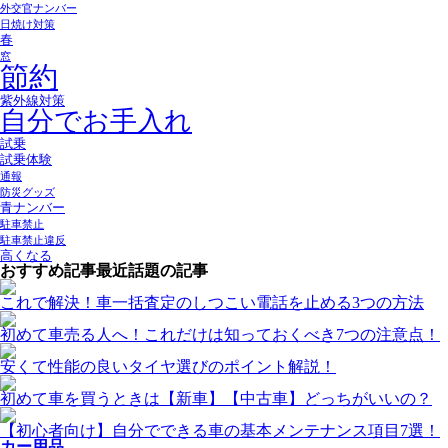
外交官ナンバー
日焼け対策
春
窓
節約
紫外線対策
自分でお手入れ
試乗
試乗体験
通報
防災グッズ
青ナンバー
駐車禁止
駐車禁止違反
高くなる
おすすめ記事
最近話題の記事
これで解決！車一括査定のしつこい電話を止める3つの方法
初めて車売る人へ！これだけは知っておくべき7つの注意点！
安くて性能の良いタイヤ選びのポイント解説！
初めて車を買うときは【新車】【中古車】どっちがいいの？
【初心者向け】自分でできる車の基本メンテナンス項目7選！
カー用品