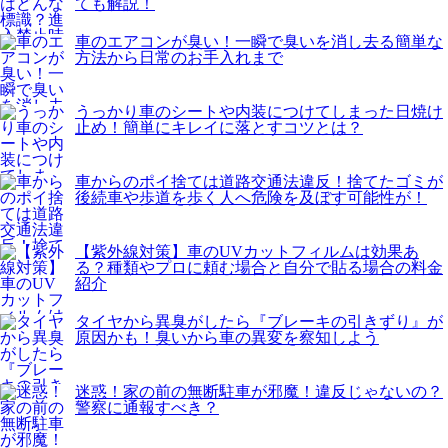
ても解説！
車のエアコンが臭い！一瞬で臭いを消し去る簡単な
方法から日常のお手入れまで
うっかり車のシートや内装につけてしまった日焼け
止め！簡単にキレイに落とすコツとは？
車からのポイ捨ては道路交通法違反！捨てたゴミが
後続車や歩道を歩く人へ危険を及ぼす可能性が！
【紫外線対策】車のUVカットフィルムは効果あ
る？種類やプロに頼む場合と自分で貼る場合の料金
紹介
タイヤから異臭がしたら『ブレーキの引きずり』が
原因かも！臭いから車の異変を察知しよう
迷惑！家の前の無断駐車が邪魔！違反じゃないの？
警察に通報すべき？