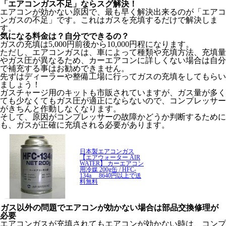
「エアコンガス不足」ならスグ解決！
エアコンが効かない原因で、最も早く解決出来るのが「エアコ
ンガスの不足」です。これはガスを充填するだけで解決しま
す。
気になる料金は？自分でできるの？
ガスの充填は5,000円前後から10,000円程になります。
ただし、エアコンガスは、車によって種類や充填方法、充填量
やガス圧が異なるため、カーエアコンに詳しくない場合は自分
で補充する事はお勧めできません。
先ずはディーラーや整備工場に行ってガスの充填をしてもらい
ましょう！
ガスチャージ用のキットも市販されていますが、ガス量が多く
ても少なくてもガス圧が適正にならないので、コンプレッサー
がきちんと作動しなくなります。
そして、原因がコンプレッサーの故障かどうか判断するために
も、ガスが正確に充填される必要があります。
日本製エアコンガス
【エアウォーター AIR
WATER】 カーエアコン
用冷媒 200g缶 / HFC-
134a 8640円以上で送
料無料
ガス以外の問題でエアコンが効かない場合は部品交換修理が
必要
エアコンガスが充填されてもエアコンが効かない時は、コンプ