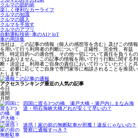
クルマの節約術
楽しく便利なカーライフ
クルマの知識
クルマの購入
クルマを手放す
クルマのアプリ
自動運転技術･車のAIとIoT
車の用語集
当社は、この記事の情報（個人の感想等を含む）及びこの情報
を用いて行う利用者の判断について、正確性、完全性、有益
性、特定目的への適合性、その他一切について責任を負うもの
ではありません。この記事の情報を用いて行う行動に関する判
断・決定は、利用者ご自身の責任において行っていただくと共
に、必要に応じてご自身で専門家等に相談されることを推奨い
たします。
この記事の通報
アクセスランキング
最近の人気の記事
今日
週間
月間
四国に渡る3つの橋、瀬戸大橋・瀬戸内しまなみ海
道・明石海峡大橋どれが安くて早いの？
迷惑！家の前の無断駐車が邪魔！違反じゃないの？
警察に通報すべき？