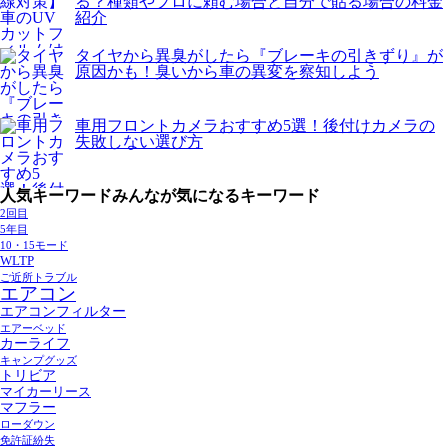
る？種類やプロに頼む場合と自分で貼る場合の料金
紹介
タイヤから異臭がしたら『ブレーキの引きずり』が
原因かも！臭いから車の異変を察知しよう
車用フロントカメラおすすめ5選！後付けカメラの
失敗しない選び方
人気キーワード
みんなが気になるキーワード
2回目
5年目
10・15モード
WLTP
ご近所トラブル
エアコン
エアコンフィルター
エアーベッド
カーライフ
キャンプグッズ
トリビア
マイカーリース
マフラー
ローダウン
免許証紛失