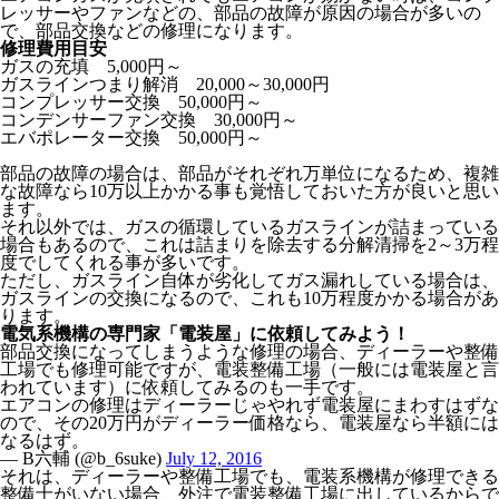
レッサーやファンなどの、部品の故障が原因の場合が多いの
で、部品交換などの修理になります。
修理費用目安
ガスの充填 5,000円～
ガスラインつまり解消 20,000～30,000円
コンプレッサー交換 50,000円～
コンデンサーファン交換 30,000円～
エバポレーター交換 50,000円～
部品の故障の場合は、部品がそれぞれ万単位になるため、複雑
な故障なら10万以上かかる事も覚悟しておいた方が良いと思い
ます。
それ以外では、ガスの循環しているガスラインが詰まっている
場合もあるので、これは詰まりを除去する分解清掃を2～3万程
度でしてくれる事が多いです。
ただし、ガスライン自体が劣化してガス漏れしている場合は、
ガスラインの交換になるので、これも10万程度かかる場合があ
ります。
電気系機構の専門家「電装屋」に依頼してみよう！
部品交換になってしまうような修理の場合、ディーラーや整備
工場でも修理可能ですが、電装整備工場（一般には電装屋と言
われています）に依頼してみるのも一手です。
エアコンの修理はディーラーじゃやれず電装屋にまわすはずな
ので、その20万円がディーラー価格なら、電装屋なら半額には
なるはず。
— B六輔 (@b_6suke)
July 12, 2016
それは、ディーラーや整備工場でも、電装系機構が修理できる
整備士がいない場合、外注で電装整備工場に出しているからで