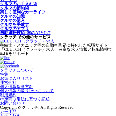
クルマのお手入れ術
クルマの節約術
楽しく便利なカーライフ
クルマの知識
クルマの購入
クルマを手放す
クルマのアプリ
自動運転技術･車のAIとIoT
クラッチ その他のサービス
整備士・メカニック等の自動車業界に特化した転職サイト
「CLUTCH（クラッチ）求人」豊富な求人情報と転職情報で
転職をサポート
クラッチについて
特集
お気に入りリスト
運営会社
個人情報保護方針
個人情報の取り扱いについて
利用規約
特定商取引法に基づく記述
お問い合わせ
Copyright © クラッチ. All Rights Reserved.
カー用品
お手入れ術