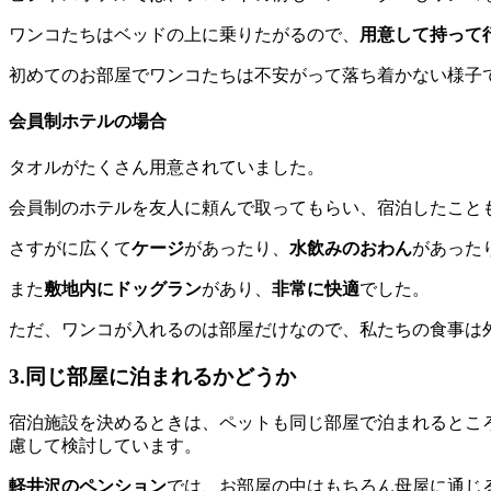
ワンコたちはベッドの上に乗りたがるので、
用意して持って
初めてのお部屋でワンコたちは不安がって落ち着かない様子
会員制ホテルの場合
タオルがたくさん用意されていました。
会員制のホテルを友人に頼んで取ってもらい、宿泊したこと
さすがに広くて
ケージ
があったり、
水飲みのおわん
があった
また
敷地内にドッグラン
があり、
非常に快適
でした。
ただ、ワンコが入れるのは部屋だけなので、私たちの食事は
3.同じ部屋に泊まれるかどうか
宿泊施設を決めるときは、ペットも同じ部屋で泊まれるとこ
慮して検討しています。
軽井沢のペンション
では、お部屋の中はもちろん母屋に通じ