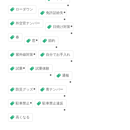
ローダウン
免許証紛失
外交官ナンバー
日焼け対策
春
窓
節約
紫外線対策
自分でお手入れ
試乗
試乗体験
通報
防災グッズ
青ナンバー
駐車禁止
駐車禁止違反
高くなる