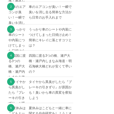
車のエアコンが臭い！一瞬で
臭いを消し去る簡単な方法か
ら日常のお手入れまで
うっかり車のシートや内装に
つけてしまった日焼け止め！
簡単にキレイに落とすコツと
は？
四国に渡る3つの橋、瀬戸大
橋・瀬戸内しまなみ海道・明
石海峡大橋どれが安くて早い
の？
タイヤから異臭がしたら『ブ
レーキの引きずり』が原因か
も！臭いから車の異変を察知
しよう
夏休みはこどもと一緒に車に
関する自由研究をしよう！オ