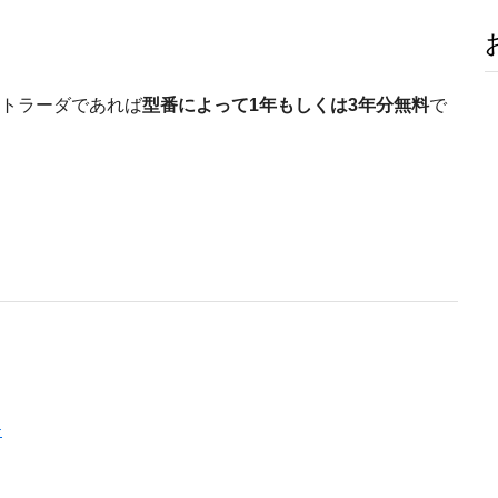
トラーダであれば
型番によって1年もしくは3年分無料
で
ナ