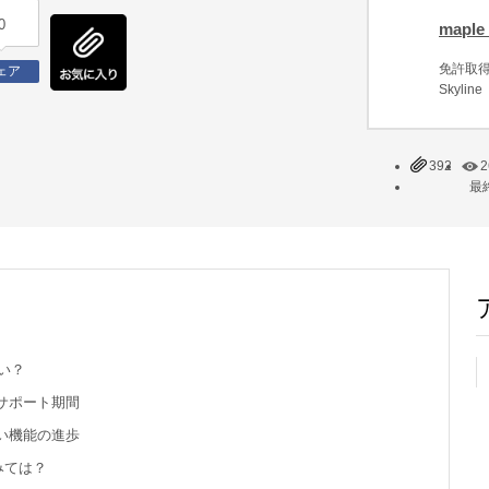
0
maple_
免許取得
ェア
Skyli
392
2
最終
い？
サポート期間
い機能の進歩
みては？