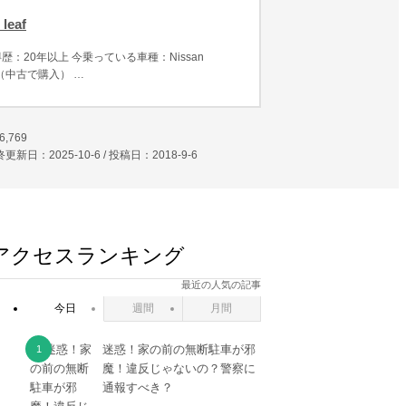
leaf
歴：20年以上 今乗っている車種：Nissan
ne（中古で購入） …
6,769
更新日：2025-10-6 / 投稿日：
2018-9-6
アクセスランキング
最近の人気の記事
今日
週間
月間
迷惑！家の前の無断駐車が邪
魔！違反じゃないの？警察に
通報すべき？