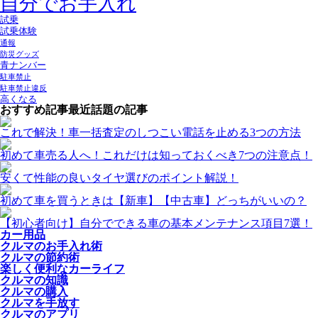
自分でお手入れ
試乗
試乗体験
通報
防災グッズ
青ナンバー
駐車禁止
駐車禁止違反
高くなる
おすすめ記事
最近話題の記事
これで解決！車一括査定のしつこい電話を止める3つの方法
初めて車売る人へ！これだけは知っておくべき7つの注意点！
安くて性能の良いタイヤ選びのポイント解説！
初めて車を買うときは【新車】【中古車】どっちがいいの？
【初心者向け】自分でできる車の基本メンテナンス項目7選！
カー用品
クルマのお手入れ術
クルマの節約術
楽しく便利なカーライフ
クルマの知識
クルマの購入
クルマを手放す
クルマのアプリ