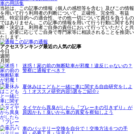
車の用語集
当社は、この記事の情報（個人の感想等を含む）及びこの情報
を用いて行う利用者の判断について、正確性、完全性、有益
性、特定目的への適合性、その他一切について責任を負うもの
ではありません。この記事の情報を用いて行う行動に関する判
断・決定は、利用者ご自身の責任において行っていただくと共
に、必要に応じてご自身で専門家等に相談されることを推奨い
たします。
この記事の通報
アクセスランキング
最近の人気の記事
今日
週間
月間
迷惑！家の前の無断駐車が邪魔！違反じゃないの？
警察に通報すべき？
夏休みはこどもと一緒に車に関する自由研究をしよ
う！オススメ研究内容5選をご紹介♪
タイヤから異臭がしたら『ブレーキの引きずり』が
原因かも！臭いから車の異変を察知しよう
車のバッテリー交換を自分で！交換方法６つの手
順・必要工具・注意点！