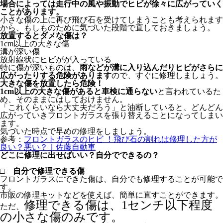
場合によっては走行中の風や振動でヒビが徐々に広がっていく
ことがあります。
小さな傷の上に再び飛び石を受けてしまうことも考えられます
から、もしものために気づいた段階で直しておきましょう。
放置するとダメな傷は？
1cm以上の大きな傷
溝が深い傷
放射線状にヒビがが入っている
特に傷が深いものは、
雨などが溝に入り込んだりヒビがさらに
広がったりする危険があります
ので、すぐに修理しましょう。
大きな傷を放置したら危険！
1cm以上の大きな傷があると車検に通らない
と言われているた
め、そのままにはしておけません。
「これくらいなら大丈夫だろう」と油断していると、どんどん
広がっていきフロントガラスを張り替えることになってしまい
ます。
気づいた時点で早めの修理をしましょう。
参考：
フロントガラスのヒビ ！飛び石の割れは修理した方が
良い？悪い？｜佐藤自動車
どこに修理に出せばいい？自分でできるの？
□ 自分で修理できる傷
フロントガラスにできた傷は、自分でも修理することが可能で
す。
市販の修理キットなどを使えば、簡単に直すことができます。
修理できる傷は、1センチ以下程度
ただ、
の小さな傷のみです。