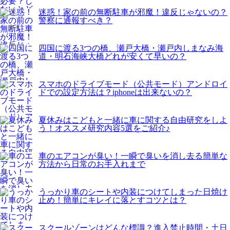
迷惑！家の前の無断駐車が邪魔！違反じゃないの？
警察に通報すべき？
四国に渡る3つの橋、瀬戸大橋・瀬戸内しまなみ海
道・明石海峡大橋どれが安くて早いの？
スマホのドライブモード（公共モード）アンドロイ
ドでの設定方法は？iphoneは出来ないの？
夏休みはこどもと一緒に車に関する自由研究をしよ
う！オススメ研究内容5選をご紹介♪
車のエアコンが臭い！一瞬で臭いを消し去る簡単な
方法から日常のお手入れまで
うっかり車のシートや内装につけてしまった日焼け
止め！簡単にキレイに落とすコツとは？
スクールゾーンはどんな標識？進入禁止時間・土日