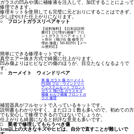
ガラスの凹みや溝に補修液を注入して、加圧することによって
修理できます。
修理キットを使用しても完璧に元どおりにすることはできず、
少しぼやけた仕上がりになります。
○ フロントガラスリペアキット
【送料無料】【日本語説明
書付】ひび割れ補修!! フロ
ントガラス リペア キット 2
ヶ所分（飛び石 傷 修理 穴
埋め 修復）MI-REP01【メー
ル便対応】
簡単にできる修理キットです。
真空エアー抜き方式で綺麗に仕上がります。
凹み傷よりはヒビなどの傷のほうが、目立たなくなるようで
す。
○ カーメイト ウィンドリペア
車 傷 ガラス 傷 カーメイト
PS300 プロ・ウインドリペ
アシステムセット フロント
ガラス 飛び石 ガラスキズ
補修 セルフ補修 フロントガ
ラス 修理
補習器具がフルセットで入っているキットです。
説明書もわかりやすく、また口コミ数も多いので、初めての方
でも安心して修理できるのではないでしょうか。
仕上がりも綺麗になると好評な意見も多いです。
□ 業者で修理してもらうべき傷
1cm以上の大きなキズやヒビは、自分で直すことが難しいで
す。