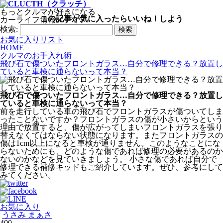
もっとクルマが好きになる
この記事が気に入ったらいいね！しよう
カーライフ情報メディア
検索:
お気に入りリスト
HOME
クルマのお手入れ術
飛び石で傷ついたフロントガラス…自分で修理できる？放置し
ていると車検に通らないって本当？
飛び石で傷ついたフロントガラス…自分で修理できる？放置し
ていると車検に通らないって本当？
前を走行している車の飛び石でフロントガラスが傷ついてしま
ったことないですか？フロントガラスの傷が小さいからという
理由で放置すると、傷が広がってしまいフロントガラスを張り
替えなくてはならない状態になります。またフロントガラスの
傷は1cm以上になると車検が通りません。このようなことにな
らないためにも、どのような傷であれば修理の必要があるのか
ないのかなどを見ていきましょう。 小さな傷であれば自分で
修理できる補修キッドもご紹介しています。ぜひ、参考にして
みてください。
お気に入り
うさみ まぁさ
400