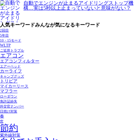
自動でエンジンが止まるアイドリングストップ機
構…実は5秒以上止まっていないと意味がない？
人気キーワード
みんなが気になるキーワード
2回目
5年目
10・15モード
WLTP
ご近所トラブル
エアコン
エアコンフィルター
エアーベッド
カーライフ
キャンプグッズ
トリビア
マイカーリース
マフラー
ローダウン
免許証紛失
外交官ナンバー
日焼け対策
春
窓
節約
紫外線対策