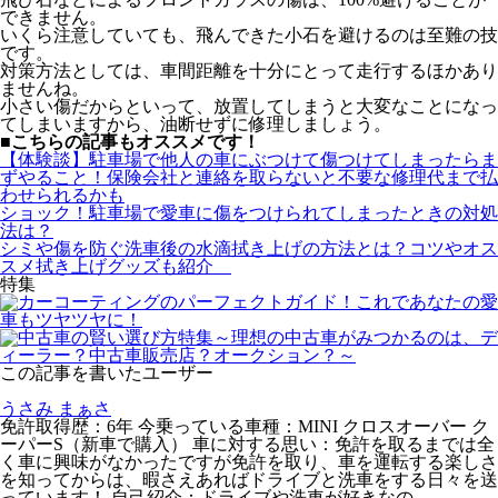
できません。
いくら注意していても、飛んできた小石を避けるのは至難の技
です。
対策方法としては、車間距離を十分にとって走行するほかあり
ませんね。
小さい傷だからといって、放置してしまうと大変なことになっ
てしまいますから、油断せずに修理しましょう。
■こちらの記事もオススメです！
【体験談】駐車場で他人の車にぶつけて傷つけてしまったらま
ずやること！保険会社と連絡を取らないと不要な修理代まで払
わせられるかも
ショック！駐車場で愛車に傷をつけられてしまったときの対処
法は？
シミや傷を防ぐ洗車後の水滴拭き上げの方法とは？コツやオス
スメ拭き上げグッズも紹介
特集
この記事を書いたユーザー
うさみ まぁさ
免許取得歴：6年 今乗っている車種：MINI クロスオーバー ク
ーパーS（新車で購入） 車に対する思い：免許を取るまでは全
く車に興味がなかったですが免許を取り、車を運転する楽しさ
を知ってからは、暇さえあればドライブと洗車をする日々を送
っています！ 自己紹介：ドライブや洗車が好きなの…