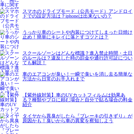
スマホのドライブモード（公共モード）アンドロイ
ドでの設定方法は？iphoneは出来ないの？
うっかり車のシートや内装につけてしまった日焼け
止め！簡単にキレイに落とすコツとは？
スクールゾーンはどんな標識？進入禁止時間・土日
のルールは？違反した時の罰金や通行許可証につい
ても解説！
車のエアコンが臭い！一瞬で臭いを消し去る簡単な
方法から日常のお手入れまで
【紫外線対策】車のUVカットフィルムは効果あ
る？種類やプロに頼む場合と自分で貼る場合の料金
紹介
タイヤから異臭がしたら『ブレーキの引きずり』が
原因かも！臭いから車の異変を察知しよう