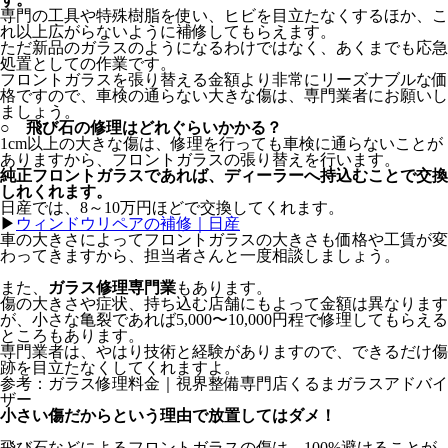
専門の工具や特殊樹脂を使い、ヒビを目立たなくするほか、こ
れ以上広がらないように補修してもらえます。
ただ新品のガラスのようになるわけではなく、あくまでも応急
処置としての作業です。
フロントガラスを張り替える金額より非常にリーズナブルな価
格ですので、車検の通らない大きな傷は、専門業者にお願いし
ましょう。
○ 飛び石の修理はどれぐらいかかる？
1cm以上の大きな傷は、修理を行っても車検に通らないことが
ありますから、フロントガラスの張り替えを行います。
純正フロントガラスであれば、ディーラーへ持込むことで交換
しれくれます。
日産では、8～10万円ほどで交換してくれます。
▶
ウィンドウリペアの補修｜日産
車の大きさによってフロントガラスの大きさも価格や工賃が変
わってきますから、担当者さんと一度相談しましょう。
また、
ガラス修理専門業
もあります。
傷の大きさや症状、持ち込む店舗にもよって金額は異なります
が、小さな亀裂であれば5,000〜10,000円程で修理してもらえる
ところもあります。
専門業者は、やはり技術と経験がありますので、できるだけ傷
跡を目立たなくしてくれますよ。
参考：ガラス修理料金｜視界整備専門店くるまガラスアドバイ
ザー
小さい傷だからという理由で放置してはダメ！
飛び石などによるフロントガラスの傷は、100%避けることが