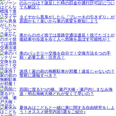
のルールは？違反した時の罰金や通行許可証につい
ても解説！
タイヤから異臭がしたら『ブレーキの引きずり』が
原因かも！臭いから車の異変を察知しよう
車からのポイ捨ては道路交通法違反！捨てたゴミが
後続車や歩道を歩く人へ危険を及ぼす可能性が！
車のバッテリー交換を自分で！交換方法６つの手
順・必要工具・注意点！
迷惑！家の前の無断駐車が邪魔！違反じゃないの？
警察に通報すべき？
四国に渡る3つの橋、瀬戸大橋・瀬戸内しまなみ海
道・明石海峡大橋どれが安くて早いの？
夏休みはこどもと一緒に車に関する自由研究をしよ
う！オススメ研究内容5選をご紹介♪