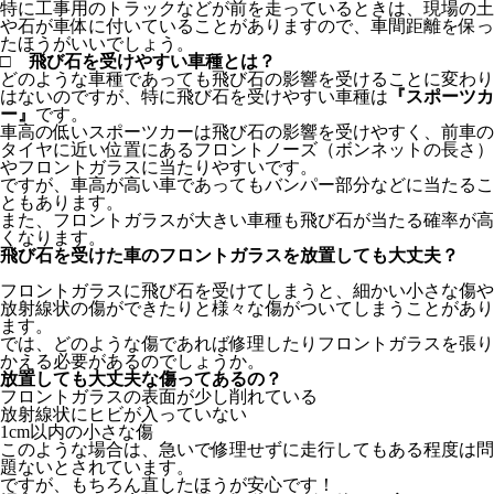
特に工事用のトラックなどが前を走っているときは、現場の土
や石が車体に付いていることがありますので、車間距離を保っ
たほうがいいでしょう。
□ 飛び石を受けやすい車種とは？
どのような車種であっても飛び石の影響を受けることに変わり
はないのですが、特に飛び石を受けやすい車種は
『スポーツカ
ー』
です。
車高の低いスポーツカーは飛び石の影響を受けやすく、前車の
タイヤに近い位置にあるフロントノーズ（ボンネットの長さ）
やフロントガラスに当たりやすいです。
ですが、車高が高い車であってもバンパー部分などに当たるこ
ともあります。
また、フロントガラスが大きい車種も飛び石が当たる確率が高
くなります。
飛び石を受けた車のフロントガラスを放置しても大丈夫？
フロントガラスに飛び石を受けてしまうと、細かい小さな傷や
放射線状の傷ができたりと様々な傷がついてしまうことがあり
ます。
では、どのような傷であれば修理したりフロントガラスを張り
かえる必要があるのでしょうか。
放置しても大丈夫な傷ってあるの？
フロントガラスの表面が少し削れている
放射線状にヒビが入っていない
1cm以内の小さな傷
このような場合は、急いで修理せずに走行してもある程度は問
題ないとされています。
ですが、もちろん直したほうが安心です！