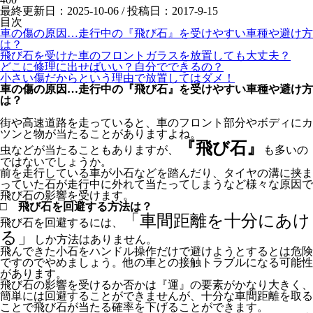
最終更新日：2025-10-06 / 投稿日：
2017-9-15
目次
車の傷の原因…走行中の『飛び石』を受けやすい車種や避け方
は？
飛び石を受けた車のフロントガラスを放置しても大丈夫？
どこに修理に出せばいい？自分でできるの？
小さい傷だからという理由で放置してはダメ！
車の傷の原因…走行中の『飛び石』を受けやすい車種や避け方
は？
街や高速道路を走っていると、車のフロント部分やボディにカ
ツンと物が当たることがありますよね。
『飛び石』
虫などが当たることもありますが、
も多いの
で
はないでしょうか。
前を走行している車が小石などを踏んだり、タイヤの溝に挟ま
っていた石が走行中に外れて当たってしまうなど様々な原因で
飛び石の影響を受けます。
□ 飛び石を回避する方法は？
「車間距離を十分にあけ
飛び石を回避するには、
る」
しか方法はありません。
飛んできた小石をハンドル操作だけで避けようとするとは危険
ですのでやめましょう。他の車との接触トラブルになる可能性
があります。
飛び石の影響を受けるか否かは『運』の要素がかなり大きく、
簡単には回避することができませんが、十分な車間距離を取る
ことで飛び石が当たる確率を下げることができます。