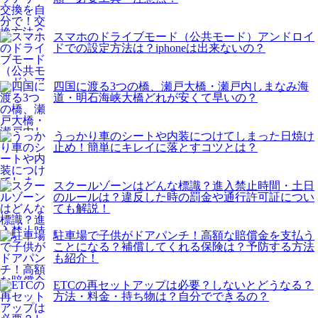
スマホのドライブモード（公共モード）アンドロイ
ドでの設定方法は？iphoneは出来ないの？
四国に渡る3つの橋、瀬戸大橋・瀬戸内しまなみ海
道・明石海峡大橋どれが安くて早いの？
うっかり車のシートや内装につけてしまった日焼け
止め！簡単にキレイに落とすコツとは？
スクールゾーンはどんな標識？進入禁止時間・土日
のルールは？違反した時の罰金や通行許可証につい
ても解説！
駐車場で子供がドアパンチ！高額な賠償金を支払う
ことになる？補償してくれる保険は？予防する方法
も紹介！
ETCの再セットアップは必要？しないとどうなる？
方法・料金・持ち物は？自分でできるの？