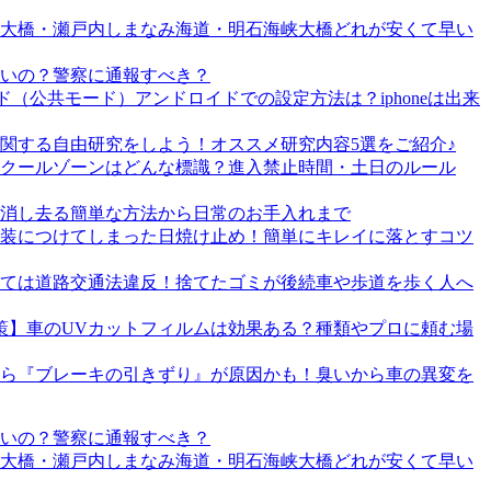
戸大橋・瀬戸内しまなみ海道・明石海峡大橋どれが安くて早い
いの？警察に通報すべき？
（公共モード）アンドロイドでの設定方法は？iphoneは出来
関する自由研究をしよう！オススメ研究内容5選をご紹介♪
クールゾーンはどんな標識？進入禁止時間・土日のルール
消し去る簡単な方法から日常のお手入れまで
装につけてしまった日焼け止め！簡単にキレイに落とすコツ
ては道路交通法違反！捨てたゴミが後続車や歩道を歩く人へ
策】車のUVカットフィルムは効果ある？種類やプロに頼む場
ら『ブレーキの引きずり』が原因かも！臭いから車の異変を
いの？警察に通報すべき？
戸大橋・瀬戸内しまなみ海道・明石海峡大橋どれが安くて早い