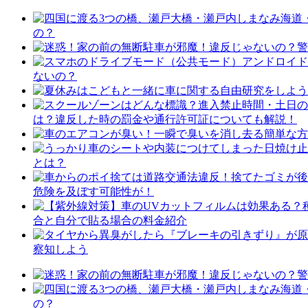
の？
ないの？
は？違反した時の罰金や通行許可証についても解説！
とは？
危険を及ぼす可能性が！
合と自分で貼る場合の料金紹介
察知しよう
の？