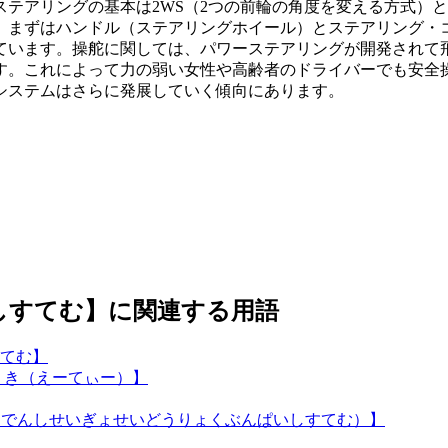
テアリングの基本は2WS（2つの前輪の角度を変える方式）と4
、まずはハンドル（ステアリングホイール）とステアリング・
ています。操舵に関しては、パワーステアリングが開発されて
す。これによって力の弱い女性や高齢者のドライバーでも安全
システムはさらに発展していく傾向にあります。
しすてむ】に関連する用語
てむ】
くき（えーてぃー）】
（でんしせいぎょせいどうりょくぶんぱいしすてむ）】