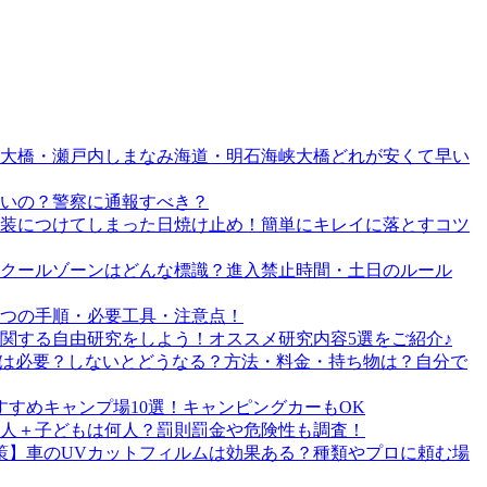
戸大橋・瀬戸内しまなみ海道・明石海峡大橋どれが安くて早い
いの？警察に通報すべき？
装につけてしまった日焼け止め！簡単にキレイに落とすコツ
クールゾーンはどんな標識？進入禁止時間・土日のルール
つの手順・必要工具・注意点！
関する自由研究をしよう！オススメ研究内容5選をご紹介♪
プは必要？しないとどうなる？方法・料金・持ち物は？自分で
すめキャンプ場10選！キャンピングカーもOK
2人＋子どもは何人？罰則罰金や危険性も調査！
策】車のUVカットフィルムは効果ある？種類やプロに頼む場