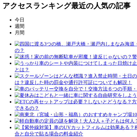
アクセスランキング
最近の人気の記事
今日
週間
月間
の？
とは？
は？違反した時の罰金や通行許可証についても解説！
できるの？
合と自分で貼る場合の料金紹介