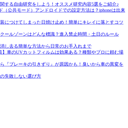
関する自由研究をしよう！オススメ研究内容5選をご紹介♪
（公共モード）アンドロイドでの設定方法は？iphoneは出来
装につけてしまった日焼け止め！簡単にキレイに落とすコツ
クールゾーンはどんな標識？進入禁止時間・土日のルール
消し去る簡単な方法から日常のお手入れまで
策】車のUVカットフィルムは効果ある？種類やプロに頼む場
ら『ブレーキの引きずり』が原因かも！臭いから車の異変を
ラの失敗しない選び方