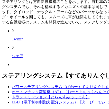
ステアリングとは方向変換機構のことを示します。自動車のス
グシステムでも、それを構成するメカニズムの基本は同じで
ッド、タイロッド、ナックル・アームなどのパーツからなっ
グ・ホイールを回しても、スムーズに車が旋回をしてくれま
する自動運転のシステムも開発が進んでいて、ステアリング
0
Twitter
0
シェア
ステアリングシステム【すてありんぐ
パワーステアリングシステム【ぱわーすてありんぐしす
オートマチック変速機（AT）【おーとまちっくへんそ
トランスミッション【とらんすみっしょん】
EBD（電子制御制動力配分システム）【えーびーでぃ