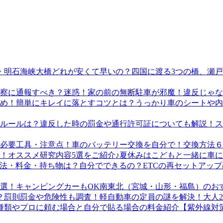
四国に渡る3つの橋、瀬
迷惑！家の前の無断駐車が邪魔！違反じゃな
うっかり車のシートや内
ス
車のバッテリー交換を自分で！交換方法６
夏休みはこどもと一緒に車に
ETCの再セットアッ
南東北（宮城・山形・福島）のおす
軽自動車の定員の謎を解決！大人
【紫外線対