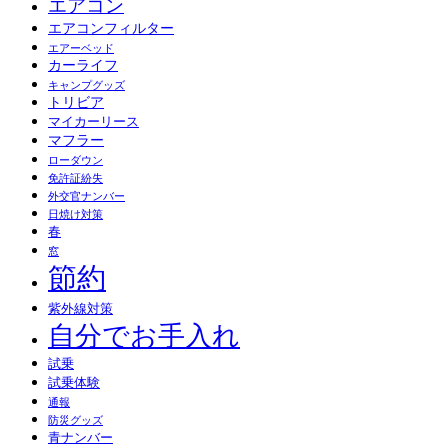
エアコン
エアコンフィルター
エアーベッド
カーライフ
キャンプグッズ
トリビア
マイカーリース
マフラー
ローダウン
免許証紛失
外交官ナンバー
日焼け対策
春
窓
節約
紫外線対策
自分でお手入れ
試乗
試乗体験
通報
防災グッズ
青ナンバー