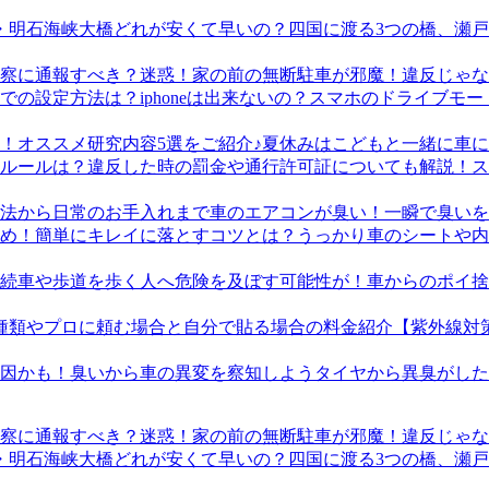
四国に渡る3つの橋、瀬
迷惑！家の前の無断駐車が邪魔！違反じゃな
スマホのドライブモード
夏休みはこどもと一緒に車に
ス
車のエアコンが臭い！一瞬で臭いを
うっかり車のシートや内
車からのポイ捨
【紫外線対
タイヤから異臭がした
迷惑！家の前の無断駐車が邪魔！違反じゃな
四国に渡る3つの橋、瀬