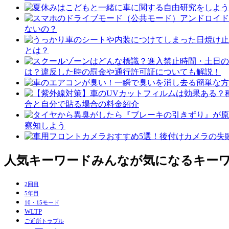
ないの？
とは？
は？違反した時の罰金や通行許可証についても解説！
合と自分で貼る場合の料金紹介
察知しよう
人気キーワード
みんなが気になるキー
2回目
5年目
10・15モード
WLTP
ご近所トラブル