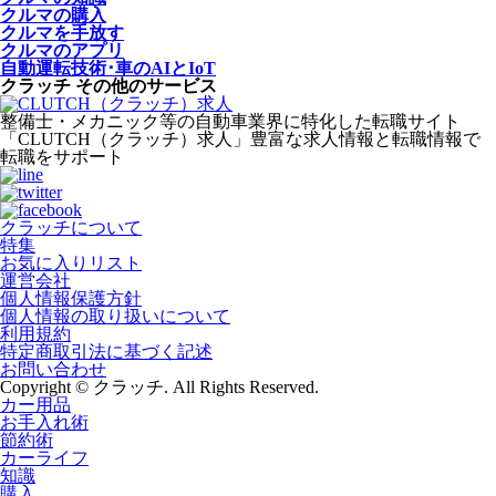
クルマの購入
クルマを手放す
クルマのアプリ
自動運転技術･車のAIとIoT
クラッチ その他のサービス
整備士・メカニック等の自動車業界に特化した転職サイト
「CLUTCH（クラッチ）求人」豊富な求人情報と転職情報で
転職をサポート
クラッチについて
特集
お気に入りリスト
運営会社
個人情報保護方針
個人情報の取り扱いについて
利用規約
特定商取引法に基づく記述
お問い合わせ
Copyright © クラッチ. All Rights Reserved.
カー用品
お手入れ術
節約術
カーライフ
知識
購入