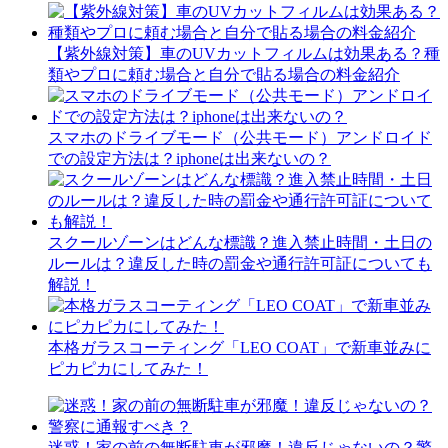
【紫外線対策】車のUVカットフィルムは効果ある？種
類やプロに頼む場合と自分で貼る場合の料金紹介
スマホのドライブモード（公共モード）アンドロイド
での設定方法は？iphoneは出来ないの？
スクールゾーンはどんな標識？進入禁止時間・土日の
ルールは？違反した時の罰金や通行許可証についても
解説！
本格ガラスコーティング「LEO COAT」で新車並みに
ピカピカにしてみた！
迷惑！家の前の無断駐車が邪魔！違反じゃないの？警