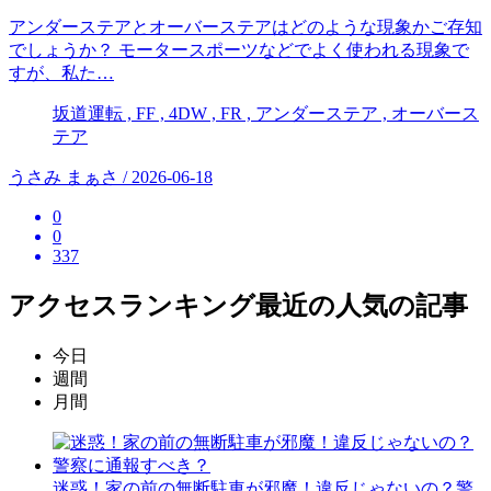
アンダーステアとオーバーステアはどのような現象かご存知
でしょうか？ モータースポーツなどでよく使われる現象で
すが、私た…
坂道運転 , FF , 4DW , FR , アンダーステア , オーバース
テア
うさみ まぁさ / 2026-06-18
0
0
337
アクセスランキング
最近の人気の記事
今日
週間
月間
迷惑！家の前の無断駐車が邪魔！違反じゃないの？警