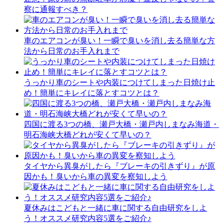
察に通報すべき？
車のエアコンが臭い！一瞬で臭いを消し去る簡単な方
法から日常のお手入れまで
うっかり車のシートや内装につけてしまった日焼け止
め！簡単にキレイに落とすコツとは？
四国に渡る3つの橋、瀬戸大橋・瀬戸内しまなみ海道・
明石海峡大橋どれが安くて早いの？
タイヤから異臭がしたら『ブレーキの引きずり』が原
因かも！臭いから車の異変を察知しよう
夏休みはこどもと一緒に車に関する自由研究をしよ
う！オススメ研究内容5選をご紹介♪