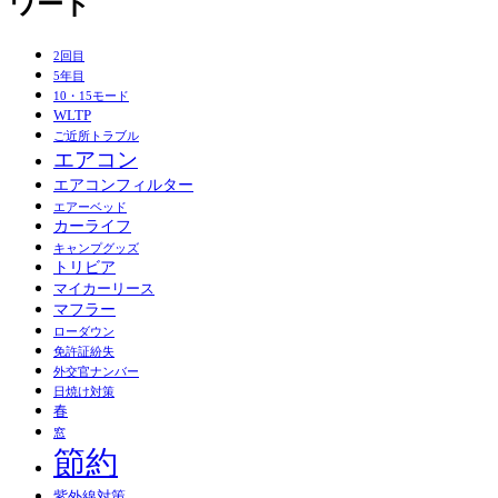
ワード
2回目
5年目
10・15モード
WLTP
ご近所トラブル
エアコン
エアコンフィルター
エアーベッド
カーライフ
キャンプグッズ
トリビア
マイカーリース
マフラー
ローダウン
免許証紛失
外交官ナンバー
日焼け対策
春
窓
節約
紫外線対策