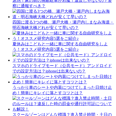
迷惑！家の前の無断駐車が邪魔！違反じゃないの？警
察に通報すべき？
四国に渡る3つの橋、瀬戸大橋・瀬戸内しまなみ海道・
明石海峡大橋どれが安くて早いの？
夏休みはこどもと一緒に車に関する自由研究をしよ
う！オススメ研究内容5選をご紹介♪
スマホのドライブモード（公共モード）アンドロイド
での設定方法は？iphoneは出来ないの？
うっかり車のシートや内装につけてしまった日焼け止
め！簡単にキレイに落とすコツとは？
スクールゾーンはどんな標識？進入禁止時間・土日の