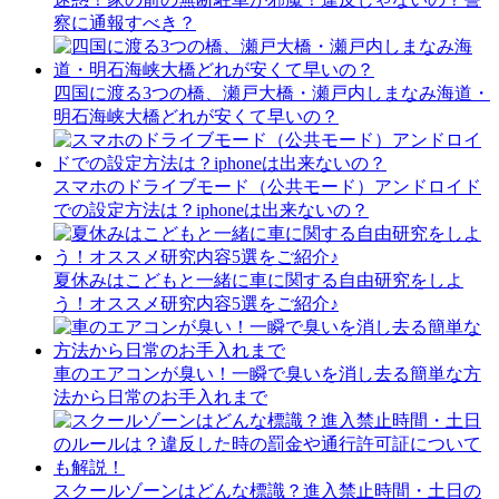
察に通報すべき？
四国に渡る3つの橋、瀬戸大橋・瀬戸内しまなみ海道・
明石海峡大橋どれが安くて早いの？
スマホのドライブモード（公共モード）アンドロイド
での設定方法は？iphoneは出来ないの？
夏休みはこどもと一緒に車に関する自由研究をしよ
う！オススメ研究内容5選をご紹介♪
車のエアコンが臭い！一瞬で臭いを消し去る簡単な方
法から日常のお手入れまで
スクールゾーンはどんな標識？進入禁止時間・土日の