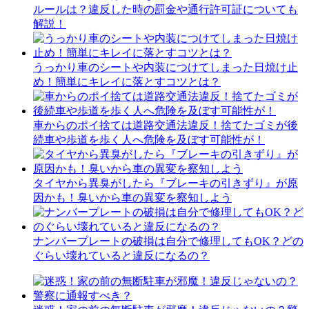
ルールは？違反した時の罰金や通行許可証についても
解説！
うっかり車のシートや内装につけてしまった日焼け止
め！簡単にキレイに落とすコツとは？
車からのポイ捨ては道路交通法違反！捨てたゴミが後
続車や歩道を歩く人へ危険を及ぼす可能性が！
タイヤから異臭がしたら『ブレーキの引きずり』が原
因かも！臭いから車の異変を察知しよう
ナンバープレートの破損は自分で修理してもOK？どの
ぐらい壊れていると違反になるの？