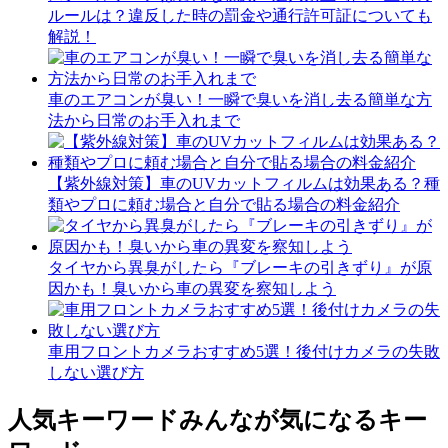
ルールは？違反した時の罰金や通行許可証についても
解説！
車のエアコンが臭い！一瞬で臭いを消し去る簡単な方
法から日常のお手入れまで
【紫外線対策】車のUVカットフィルムは効果ある？種
類やプロに頼む場合と自分で貼る場合の料金紹介
タイヤから異臭がしたら『ブレーキの引きずり』が原
因かも！臭いから車の異変を察知しよう
車用フロントカメラおすすめ5選！後付けカメラの失敗
しない選び方
人気キーワード
みんなが気になるキー