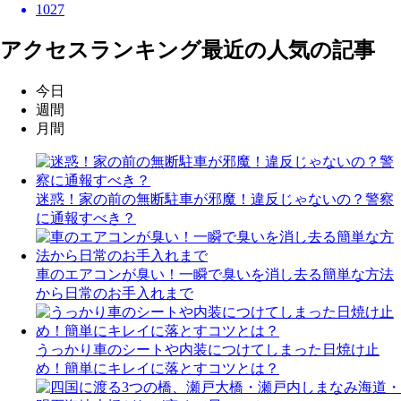
1027
アクセスランキング
最近の人気の記事
今日
週間
月間
迷惑！家の前の無断駐車が邪魔！違反じゃないの？警察
に通報すべき？
車のエアコンが臭い！一瞬で臭いを消し去る簡単な方法
から日常のお手入れまで
うっかり車のシートや内装につけてしまった日焼け止
め！簡単にキレイに落とすコツとは？