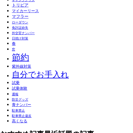
キャンプグッズ
トリビア
マイカーリース
マフラー
ローダウン
免許証紛失
外交官ナンバー
日焼け対策
春
窓
節約
紫外線対策
自分でお手入れ
試乗
試乗体験
通報
防災グッズ
青ナンバー
駐車禁止
駐車禁止違反
高くなる