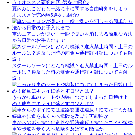
夏休みはこどもと一緒に車に関する自由研究をしよう！
オススメ研究内容5選をご紹介♪
車のエアコンが臭い！一瞬で臭いを消し去る簡単な方法
から日常のお手入れまで
スクールゾーンはどんな標識？進入禁止時間・土日のル
ールは？違反した時の罰金や通行許可証についても解
説！
うっかり車のシートや内装につけてしまった日焼け止
め！簡単にキレイに落とすコツとは？
車からのポイ捨ては道路交通法違反！捨てたゴミが後続
車や歩道を歩く人へ危険を及ぼす可能性が！