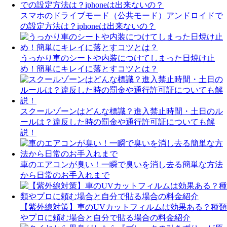
スマホのドライブモード（公共モード）アンドロイドで
の設定方法は？iphoneは出来ないの？
うっかり車のシートや内装につけてしまった日焼け止
め！簡単にキレイに落とすコツとは？
スクールゾーンはどんな標識？進入禁止時間・土日のル
ールは？違反した時の罰金や通行許可証についても解
説！
車のエアコンが臭い！一瞬で臭いを消し去る簡単な方法
から日常のお手入れまで
【紫外線対策】車のUVカットフィルムは効果ある？種類
やプロに頼む場合と自分で貼る場合の料金紹介