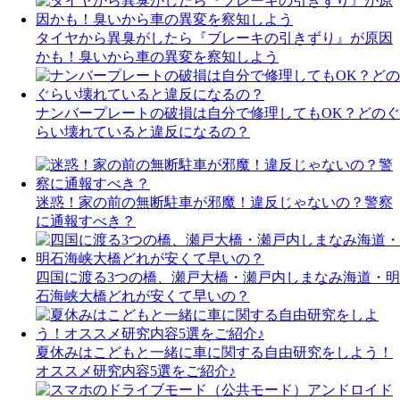
タイヤから異臭がしたら『ブレーキの引きずり』が原因
かも！臭いから車の異変を察知しよう
ナンバープレートの破損は自分で修理してもOK？どのぐ
らい壊れていると違反になるの？
迷惑！家の前の無断駐車が邪魔！違反じゃないの？警察
に通報すべき？
四国に渡る3つの橋、瀬戸大橋・瀬戸内しまなみ海道・明
石海峡大橋どれが安くて早いの？
夏休みはこどもと一緒に車に関する自由研究をしよう！
オススメ研究内容5選をご紹介♪