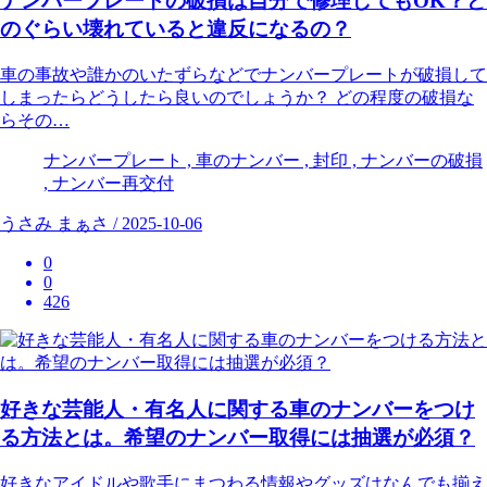
ナンバープレートの破損は自分で修理してもOK？ど
のぐらい壊れていると違反になるの？
車の事故や誰かのいたずらなどでナンバープレートが破損して
しまったらどうしたら良いのでしょうか？ どの程度の破損な
らその…
ナンバープレート , 車のナンバー , 封印 , ナンバーの破損
, ナンバー再交付
うさみ まぁさ / 2025-10-06
0
0
426
好きな芸能人・有名人に関する車のナンバーをつけ
る方法とは。希望のナンバー取得には抽選が必須？
好きなアイドルや歌手にまつわる情報やグッズはなんでも揃え