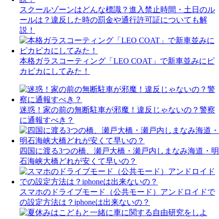
スクールゾーンはどんな標識？進入禁止時間・土日のル
ールは？違反した時の罰金や通行許可証についても解
説！
本格ガラスコーティング「LEO COAT」で新車並みにピ
カピカにしてみた！
迷惑！家の前の無断駐車が邪魔！違反じゃないの？警察
に通報すべき？
四国に渡る3つの橋、瀬戸大橋・瀬戸内しまなみ海道・明
石海峡大橋どれが安くて早いの？
スマホのドライブモード（公共モード）アンドロイドで
の設定方法は？iphoneは出来ないの？