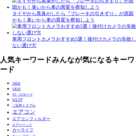
タイヤから異臭がしたら『ブレーキの引きずり』が原因
かも！臭いから車の異変を察知しよう
車用フロントカメラおすすめ5選！後付けカメラの失敗し
ない選び方
人気キーワード
みんなが気になるキーワ
ード
2回目
5年目
10・15モード
WLTP
ご近所トラブル
エアコン
エアコンフィルター
エアーベッド
カーライフ