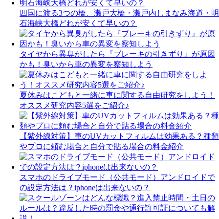
四国に渡る3つの橋、瀬戸大橋・瀬戸内しまなみ海道・明
石海峡大橋どれが安くて早いの？
タイヤから異臭がしたら『ブレーキの引きずり』が原因
かも！臭いから車の異変を察知しよう
夏休みはこどもと一緒に車に関する自由研究をしよう！
オススメ研究内容5選をご紹介♪
【紫外線対策】車のUVカットフィルムは効果ある？種類
やプロに頼む場合と自分で貼る場合の料金紹介
スマホのドライブモード（公共モード）アンドロイドで
の設定方法は？iphoneは出来ないの？