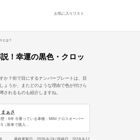
お気に入りリスト
スとは？
解説！幸運の黒色・クロッ
すか？街で目にするナンバープレートは、目
しょうか、またどのような理由で色が付けら
噂されるものも紹介しますね。
 まぁさ
歴：6年 今乗っている車種：MINI クロスオーバー
ーS（新車で購入…
8
最終更新日：2026-6-19 / 投稿日：
2018-9-11