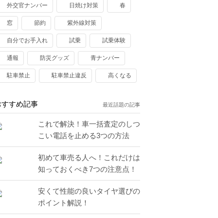
外交官ナンバー
日焼け対策
春
窓
節約
紫外線対策
自分でお手入れ
試乗
試乗体験
通報
防災グッズ
青ナンバー
駐車禁止
駐車禁止違反
高くなる
おすすめ記事
最近話題の記事
これで解決！車一括査定のしつ
こい電話を止める3つの方法
初めて車売る人へ！これだけは
知っておくべき7つの注意点！
安くて性能の良いタイヤ選びの
ポイント解説！