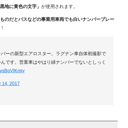
黒地に黄色の文字」
が使用されます。
ものだとバスなどの事業用車両でも白いナンバープレー
！
ンバーの新型エアロスター。ラグナン車自体初撮影で
かんです。営業車はやはり緑ナンバーでないとしっく
m/ysBoVlKmiy
r 14, 2017