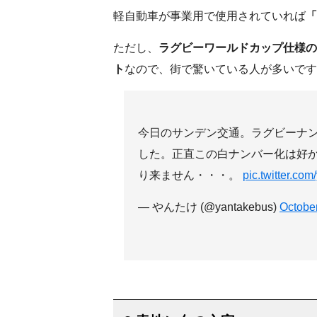
軽自動車が事業用で使用されていれば
「
ただし、
ラグビーワールドカップ仕様の
ト
なので、街で驚いている人が多いです
今日のサンデン交通。ラグビーナ
した。正直この白ナンバー化は好
り来ません・・・。
pic.twitter.co
— やんたけ (@yantakebus)
Octobe