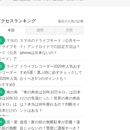
アクセスランキング
最近の人気の記事
今日
週間
月間
スマホのドライブモード（公共モー
ド）アンドロイドでの設定方法は？
iphoneは出来ないの？
ドライブレコーダー2020年人気おす
すめ5選！選ぶ時に必ずチェックして
おくべき5つのポイントも！
『車の寿命は10年10万キロ』は日本
だけの常識だった！世界の車の寿命
は？本当は何年乗れるの？判断ポイ
ントはある？
迷惑！家の前の無断駐車が邪魔！違
反じゃないの？警察に通報すべき？