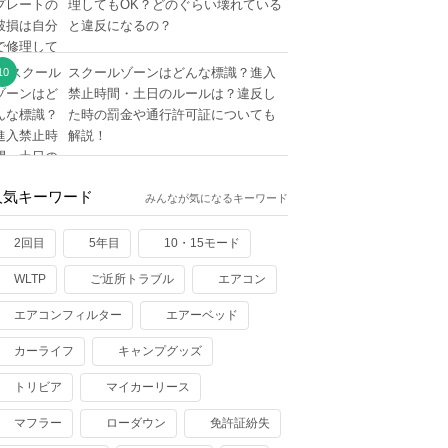
理してもOK？どのぐらい壊れている
と違反になるの？
スクールゾーンはどんな標識？進入
禁止時間・土日のルールは？違反し
た時の罰金や通行許可証についても
解説！
人気キーワード
みんなが気になるキーワード
2回目
5年目
10・15モード
WLTP
ご近所トラブル
エアコン
エアコンフィルター
エアーベッド
カーライフ
キャンプグッズ
トリビア
マイカーリース
マフラー
ローダウン
免許証紛失