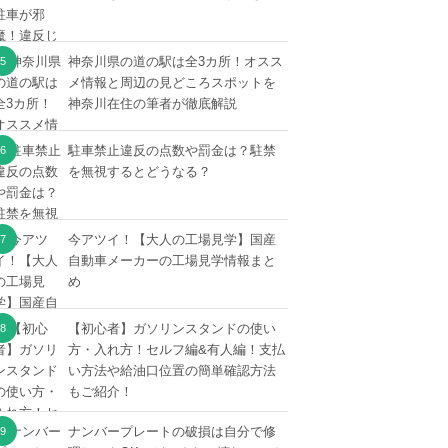
神奈川県の道の駅は全3カ所！オスス
メ情報と周辺の見どころスポットを
神奈川在住の筆者が徹底解説
駐車禁止違反の点数や罰金は？駐禁
を無視するとどうなる？
今アツイ！【大人の工場見学】国産
自動車メーカーの工場見学情報まと
め
【初心者】ガソリンスタンドの使い
方・入れ方！セルフ編&有人編！支払
い方法や給油口位置の簡単確認方法
もご紹介！
ナンバープレートの破損は自分で修