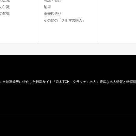
の知識
商談・契約
の知識
納車
の知識
販売店選び
その他の「クルマの購入」
の自動車業界に特化した転職サイト「CLUTCH（クラッチ）求人」豊富な求人情報と転職