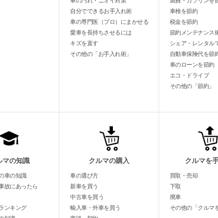
車の汚れ・ニオイ対策
燃費・ガソリンを
自分でできるお手入れ術
車検を節約
車の専門医（プロ）にまかせる
税金を節約
愛車を長持ちさせるには
節約メンテナンス
キズを直す
シェア・レンタル
その他の「お手入れ術」
自動車保険代を節
車のローンを節約
エコ・ドライブ
その他の「節約」
ルマの知識
クルマの購入
クルマを
の車の知識
車の選び方
買取・売却
事故にあったら
新車を買う
下取
中古車を買う
廃車
ランキング
輸入車・外車を買う
その他の「クルマ