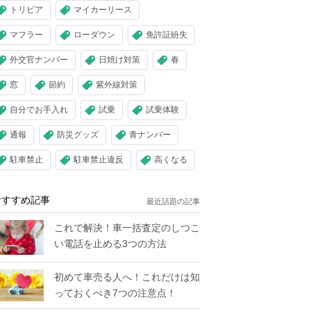
トリビア
マイカーリース
マフラー
ローダウン
免許証紛失
外交官ナンバー
日焼け対策
春
窓
節約
紫外線対策
自分でお手入れ
試乗
試乗体験
通報
防災グッズ
青ナンバー
駐車禁止
駐車禁止違反
高くなる
おすすめ記事
最近話題の記事
これで解決！車一括査定のしつこ
い電話を止める3つの方法
初めて車売る人へ！これだけは知
っておくべき7つの注意点！