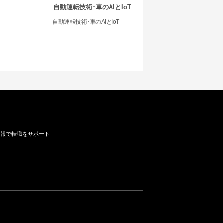
自動運転技術･車のAIとIoT
自動運転技術･車のAIとIoT
情報で転職をサポート