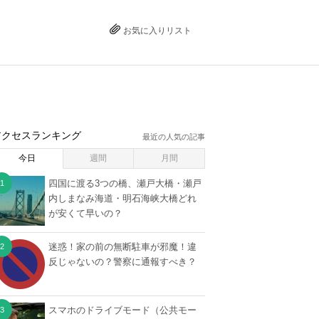
お気に入りリスト
アクセスランキング
最近の人気の記事
今日
週間
月間
四国に渡る3つの橋、瀬戸大橋・瀬戸
内しまなみ海道・明石海峡大橋どれ
が安くて早いの？
迷惑！家の前の無断駐車が邪魔！違
反じゃないの？警察に通報すべき？
スマホのドライブモード（公共モー