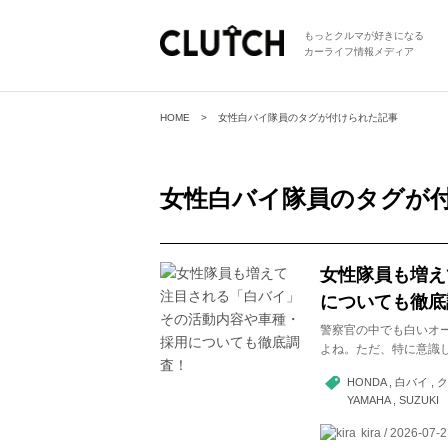
もっとクルマが好きになる
カーライフ情報メディア
HOME
女性白バイ隊員のタグが付けられた記事
女性白バイ隊員
のタグが
女性隊員も増え
についても徹底
警察官の中でも白いオ
よね。ただ、特に意識
HONDA , 白バイ 
YAMAHA , SUZUKI
kira / 2026-07-