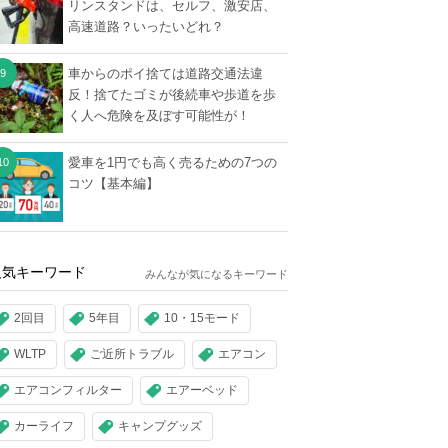
リンスタンドは、セルフ、激安店、
高速道路？いったいどれ？
車からのポイ捨ては道路交通法違
反！捨てたゴミが後続車や歩道を歩
く人へ危険を及ぼす可能性が！
愛車を1円でも高く売るための7つの
コツ【基本編】
人気キーワード
みんなが気になるキーワード
2回目
5年目
10・15モード
WLTP
ご近所トラブル
エアコン
エアコンフィルター
エアーベッド
カーライフ
キャンプグッズ