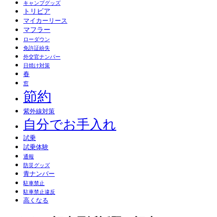
キャンプグッズ
トリビア
マイカーリース
マフラー
ローダウン
免許証紛失
外交官ナンバー
日焼け対策
春
窓
節約
紫外線対策
自分でお手入れ
試乗
試乗体験
通報
防災グッズ
青ナンバー
駐車禁止
駐車禁止違反
高くなる