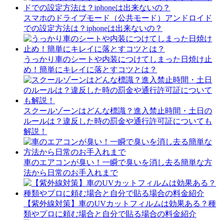
スマホのドライブモード（公共モード）アンドロイド
での設定方法は？iphoneは出来ないの？
うっかり車のシートや内装につけてしまった日焼け止
め！簡単にキレイに落とすコツとは？
スクールゾーンはどんな標識？進入禁止時間・土日の
ルールは？違反した時の罰金や通行許可証についても
解説！
車のエアコンが臭い！一瞬で臭いを消し去る簡単な方
法から日常のお手入れまで
【紫外線対策】車のUVカットフィルムは効果ある？種
類やプロに頼む場合と自分で貼る場合の料金紹介