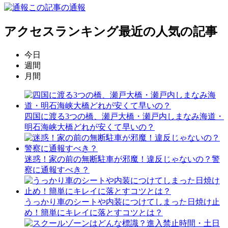
この記事の通報
アクセスランキング
最近の人気の記事
今日
週間
月間
四国に渡る3つの橋、瀬戸大橋・瀬戸内しまなみ海道・
明石海峡大橋どれが安くて早いの？
迷惑！家の前の無断駐車が邪魔！違反じゃないの？警
察に通報すべき？
うっかり車のシートや内装につけてしまった日焼け止
め！簡単にキレイに落とすコツとは？