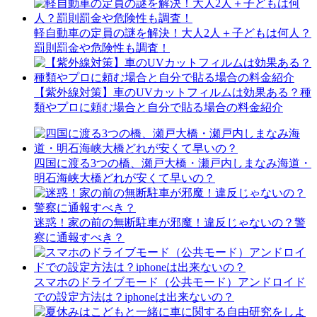
軽自動車の定員の謎を解決！大人2人＋子どもは何人？
罰則罰金や危険性も調査！
【紫外線対策】車のUVカットフィルムは効果ある？種
類やプロに頼む場合と自分で貼る場合の料金紹介
四国に渡る3つの橋、瀬戸大橋・瀬戸内しまなみ海道・
明石海峡大橋どれが安くて早いの？
迷惑！家の前の無断駐車が邪魔！違反じゃないの？警
察に通報すべき？
スマホのドライブモード（公共モード）アンドロイド
での設定方法は？iphoneは出来ないの？