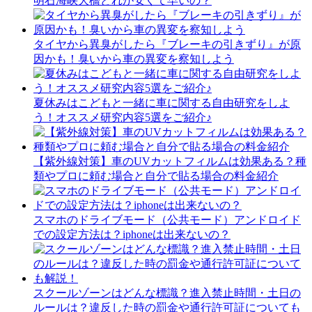
明石海峡大橋どれが安くて早いの？
タイヤから異臭がしたら『ブレーキの引きずり』が原
因かも！臭いから車の異変を察知しよう
夏休みはこどもと一緒に車に関する自由研究をしよ
う！オススメ研究内容5選をご紹介♪
【紫外線対策】車のUVカットフィルムは効果ある？種
類やプロに頼む場合と自分で貼る場合の料金紹介
スマホのドライブモード（公共モード）アンドロイド
での設定方法は？iphoneは出来ないの？
スクールゾーンはどんな標識？進入禁止時間・土日の
ルールは？違反した時の罰金や通行許可証についても