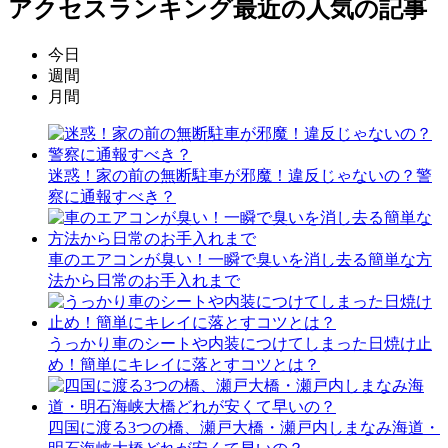
アクセスランキング
最近の人気の記事
今日
週間
月間
迷惑！家の前の無断駐車が邪魔！違反じゃないの？警
察に通報すべき？
車のエアコンが臭い！一瞬で臭いを消し去る簡単な方
法から日常のお手入れまで
うっかり車のシートや内装につけてしまった日焼け止
め！簡単にキレイに落とすコツとは？
四国に渡る3つの橋、瀬戸大橋・瀬戸内しまなみ海道・