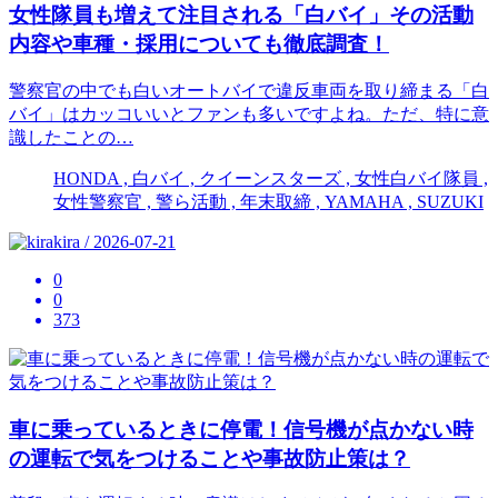
女性隊員も増えて注目される「白バイ」その活動
内容や車種・採用についても徹底調査！
警察官の中でも白いオートバイで違反車両を取り締まる「白
バイ」はカッコいいとファンも多いですよね。ただ、特に意
識したことの…
HONDA , 白バイ , クイーンスターズ , 女性白バイ隊員 ,
女性警察官 , 警ら活動 , 年末取締 , YAMAHA , SUZUKI
kira / 2026-07-21
0
0
373
車に乗っているときに停電！信号機が点かない時
の運転で気をつけることや事故防止策は？