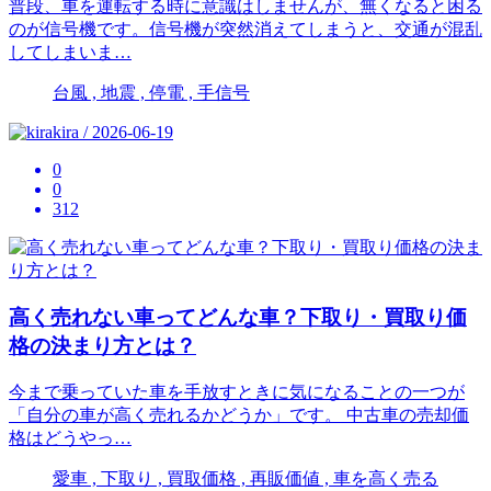
普段、車を運転する時に意識はしませんが、無くなると困る
のが信号機です。信号機が突然消えてしまうと、交通が混乱
してしまいま…
台風 , 地震 , 停電 , 手信号
kira / 2026-06-19
0
0
312
高く売れない車ってどんな車？下取り・買取り価
格の決まり方とは？
今まで乗っていた車を手放すときに気になることの一つが
「自分の車が高く売れるかどうか」です。 中古車の売却価
格はどうやっ…
愛車 , 下取り , 買取価格 , 再販価値 , 車を高く売る