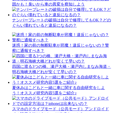
因かも！臭いから車の異変を察知しよう
ナンバープレートの破損は自分で修理してもOK？どの
ぐらい壊れていると違反になるの？
迷惑！家の前の無断駐車が邪魔！違反じゃないの？警
察に通報すべき？
四国に渡る3つの橋、瀬戸大橋・瀬戸内しまなみ海道・
明石海峡大橋どれが安くて早いの？
夏休みはこどもと一緒に車に関する自由研究をしよ
う！オススメ研究内容5選をご紹介♪
スマホのドライブモード（公共モード）アンドロイド