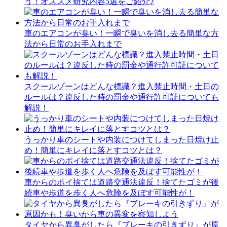
う！オススメ研究内容5選をご紹介♪
車のエアコンが臭い！一瞬で臭いを消し去る簡単な方
法から日常のお手入れまで
スクールゾーンはどんな標識？進入禁止時間・土日の
ルールは？違反した時の罰金や通行許可証についても
解説！
うっかり車のシートや内装につけてしまった日焼け止
め！簡単にキレイに落とすコツとは？
車からのポイ捨ては道路交通法違反！捨てたゴミが後
続車や歩道を歩く人へ危険を及ぼす可能性が！
タイヤから異臭がしたら『ブレーキの引きずり』が原