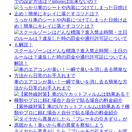
での設定方法は？iphoneは出来ないの？
うっかり車のシートや内装につけてしまった日焼け止
め！簡単にキレイに落とすコツとは？
スクールゾーンはどんな標識？進入禁止時間・土日の
ルールは？違反した時の罰金や通行許可証についても
解説！
車のエアコンが臭い！一瞬で臭いを消し去る簡単な方
法から日常のお手入れまで
【紫外線対策】車のUVカットフィルムは効果ある？種
類やプロに頼む場合と自分で貼る場合の料金紹介
タイヤから異臭がしたら『ブレーキの引きずり』が原