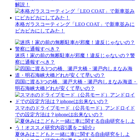
解説！
本格ガラスコーティング「LEO COAT」で新車並みに
ピカピカにしてみた！
迷惑！家の前の無断駐車が邪魔！違反じゃないの？警
察に通報すべき？
四国に渡る3つの橋、瀬戸大橋・瀬戸内しまなみ海道・
明石海峡大橋どれが安くて早いの？
スマホのドライブモード（公共モード）アンドロイド
での設定方法は？iphoneは出来ないの？
夏休みはこどもと一緒に車に関する自由研究をしよ