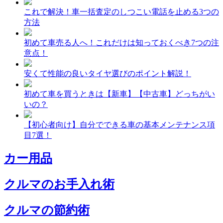
これで解決！車一括査定のしつこい電話を止める3つの
方法
初めて車売る人へ！これだけは知っておくべき7つの注
意点！
安くて性能の良いタイヤ選びのポイント解説！
初めて車を買うときは【新車】【中古車】どっちがい
いの？
【初心者向け】自分でできる車の基本メンテナンス項
目7選！
カー用品
クルマのお手入れ術
クルマの節約術