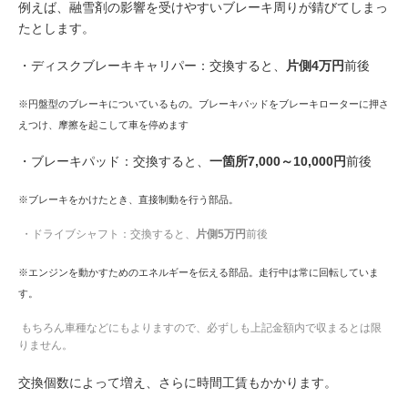
例えば、融雪剤の影響を受けやすいブレーキ周りが錆びてしまっ
たとします。
・ディスクブレーキキャリパー：交換すると、
片側4万円
前後
※円盤型のブレーキについているもの。ブレーキパッドをブレーキローターに押さ
えつけ、摩擦を起こして車を停めます
・ブレーキパッド：交換すると、
一箇所7,000～10,000円
前後
※ブレーキをかけたとき、直接制動を行う部品。
・ドライブシャフト：交換すると、
片側5万円
前後
※エンジンを動かすためのエネルギーを伝える部品。走行中は常に回転していま
す。
もちろん車種などにもよりますので、必ずしも上記金額内で収まるとは限
りません。
交換個数によって増え、さらに時間工賃もかかります。