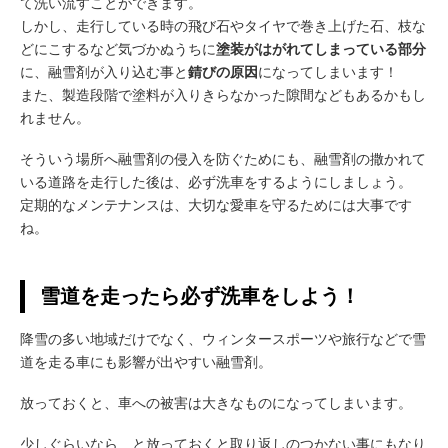
て洗い流すことができます。
しかし、走行している時の飛び石やタイヤで巻き上げた石、枝な
どにこするなど気づかぬうちに
塗装がはがれてしまっている部分
に、融雪剤が入り込む事と
錆びの原因
になってしまいます！
また、製造段階で塗料が入りきらなかった隙間などもあるかもし
れません。
そういう場所へ融雪剤の侵入を防ぐためにも、融雪剤の撒かれて
いる道路を走行した後は、必ず洗車をするようにしましょう。
定期的なメンテナンスは、大切な愛車を守るためには大事です
ね。
雪道を走ったら必ず洗車をしよう！
降雪の多い地域だけでなく、ウィンタースポーツや旅行などで雪
道を走る車にも影響が出やすい融雪剤。
放っておくと、車への被害は大きなものになってしまいます。
少しぐらいなら…と放っておくと取り返しのつかない事にもなり