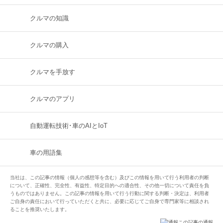
クルマの知識
クルマの購入
クルマを手放す
クルマのアプリ
自動運転技術･車のAIとIoT
車の用語集
当社は、この記事の情報（個人の感想等を含む）及びこの情報を用いて行う利用者の判断
について、正確性、完全性、有益性、特定目的への適合性、その他一切について責任を負
うものではありません。この記事の情報を用いて行う行動に関する判断・決定は、利用者
ご自身の責任において行っていただくと共に、必要に応じてご自身で専門家等に相談され
ることを推奨いたします。
この記事の通報