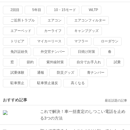
2回目
5年目
10・15モード
WLTP
ご近所トラブル
エアコン
エアコンフィルター
エアーベッド
カーライフ
キャンプグッズ
トリビア
マイカーリース
マフラー
ローダウン
免許証紛失
外交官ナンバー
日焼け対策
春
窓
節約
紫外線対策
自分でお手入れ
試乗
試乗体験
通報
防災グッズ
青ナンバー
駐車禁止
駐車禁止違反
高くなる
おすすめ記事
最近話題の記事
これで解決！車一括査定のしつこい電話を止め
る3つの方法