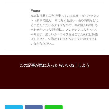
Franc
免許取得歴：10年 今乗っている車種：ダイハツタン
ト（新車で購入） 車に対する思い：色や内装などに
とことんこだわるタイプなので、車の購入時の打ち
合わせがいつも長時間に。メンテナンスもきっちり
やります。楽しいカーライフを過ごすためには妥協
はしません。知識がまだまだなので夫に教えてもら
いながらただい…
この記事が気に入ったらいいね！しよう