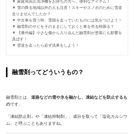
家庭用高圧洗浄機をお持ちの方へ、便利なアイテム！
雪の降る地域以外の人も注意！スキーやスノボのために雪道
走りませんでしたか？
中古車を買う時、雪国を走っていたものには気をつけよう！
融雪剤のサビをそのままにしておくと車を売る時困る？
【番外編】小さな傷から入り込んだ融雪剤が塗装にも影響を
及ぼす！
雪道を走ったら必ず洗車をしよう！
融雪剤ってどういうもの？
融雪剤とは、
道路などの雪や氷を融かし、凍結などを防止するも
の
です。
「凍結防止剤」や「凍結抑制剤」、成分を取って「塩化カルシウ
ム」と呼ぶこともありますね。