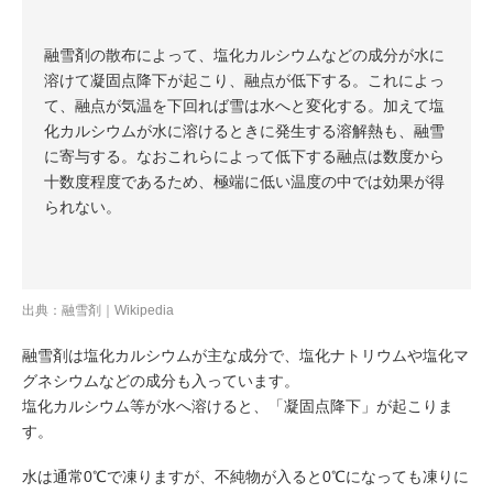
融雪剤の散布によって、塩化カルシウムなどの成分が水に
溶けて凝固点降下が起こり、融点が低下する。これによっ
て、融点が気温を下回れば雪は水へと変化する。加えて塩
化カルシウムが水に溶けるときに発生する溶解熱も、融雪
に寄与する。なおこれらによって低下する融点は数度から
十数度程度であるため、極端に低い温度の中では効果が得
られない。
出典：
融雪剤｜Wikipedia
融雪剤は塩化カルシウムが主な成分で、塩化ナトリウムや塩化マ
グネシウムなどの成分も入っています。
塩化カルシウム等が水へ溶けると、「凝固点降下」が起こりま
す。
水は通常0℃で凍りますが、不純物が入ると0℃になっても凍りに