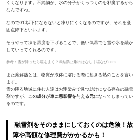
くくなります。不純物が、水の分子がくっつくのを邪魔するから
なんですね。
なので0℃以下にならないと凍りにくくなるのですが、それを凝
固点降下といいます。
そうやって凍る温度を下げることで、低い気温でも雪や氷を融か
していってくれるのです。
参考：雪が降ったら塩をまく？凍結防止剤のはなし｜塩なび.com
また溶解熱とは、物質が液体に溶ける際に起きる熱のことを言い
ます。
雪の降る地域に住む人達はお馴染みで且つ助けになる存在の融雪
剤ですが、
この成分が車に悪影響を与える元
になってしまってい
るのです。
融雪剤をそのままにしておくのは危険！故
障や高額な修理費がかかるかも！