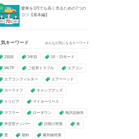
愛車を1円でも高く売るための7つの
コツ【基本編】
人気キーワード
みんなが気になるキーワード
2回目
5年目
10・15モード
WLTP
ご近所トラブル
エアコン
エアコンフィルター
エアーベッド
カーライフ
キャンプグッズ
トリビア
マイカーリース
マフラー
ローダウン
免許証紛失
外交官ナンバー
日焼け対策
春
窓
節約
紫外線対策