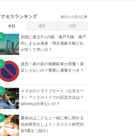
アクセスランキング
最近の人気の記事
今日
週間
月間
四国に渡る3つの橋、瀬戸大橋・瀬戸
内しまなみ海道・明石海峡大橋どれ
が安くて早いの？
迷惑！家の前の無断駐車が邪魔！違
反じゃないの？警察に通報すべき？
スマホのドライブモード（公共モー
ド）アンドロイドでの設定方法は？
iphoneは出来ないの？
夏休みはこどもと一緒に車に関する
自由研究をしよう！オススメ研究内
容5選をご紹介♪