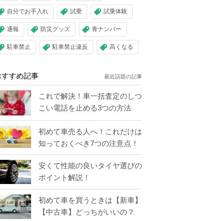
自分でお手入れ
試乗
試乗体験
通報
防災グッズ
青ナンバー
駐車禁止
駐車禁止違反
高くなる
おすすめ記事
最近話題の記事
これで解決！車一括査定のしつ
こい電話を止める3つの方法
初めて車売る人へ！これだけは
知っておくべき7つの注意点！
安くて性能の良いタイヤ選びの
ポイント解説！
初めて車を買うときは【新車】
【中古車】どっちがいいの？