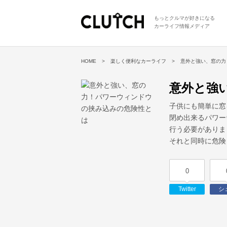
もっとクルマが好きになる
カーライフ情報メディア
HOME
楽しく便利なカーライフ
意外と強い、窓の力
意外と強
子供にも簡単に窓
閉め出来るパワー
行う必要がありま
それと同時に危険
0
Twitter
シ