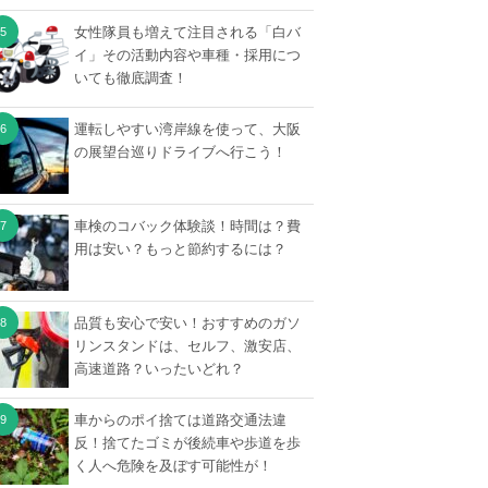
女性隊員も増えて注目される「白バ
イ」その活動内容や車種・採用につ
いても徹底調査！
運転しやすい湾岸線を使って、大阪
の展望台巡りドライブへ行こう！
車検のコバック体験談！時間は？費
用は安い？もっと節約するには？
品質も安心で安い！おすすめのガソ
リンスタンドは、セルフ、激安店、
高速道路？いったいどれ？
車からのポイ捨ては道路交通法違
反！捨てたゴミが後続車や歩道を歩
く人へ危険を及ぼす可能性が！