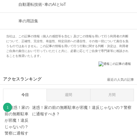
自動運転技術･車のAIとIoT
車の用語集
当社は、この記事の情報（個人の感想等を含む）及びこの情報を用いて行う利用者の判断
について、正確性、完全性、有益性、特定目的への適合性、その他一切について責任を負
うものではありません。この記事の情報を用いて行う行動に関する判断・決定は、利用者
ご自身の責任において行っていただくと共に、必要に応じてご自身で専門家等に相談され
ることを推奨いたします。
この記事の通報
アクセスランキング
最近の人気の記事
今日
週間
月間
迷惑！家の前の無断駐車が邪魔！違反じゃないの？警察
に通報すべき？