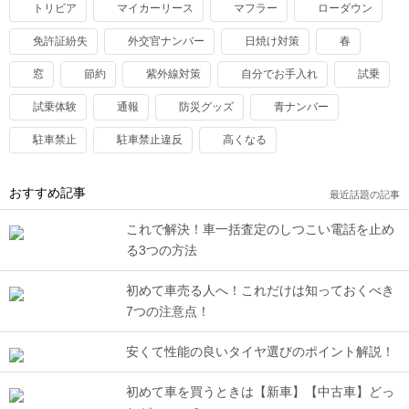
トリビア
マイカーリース
マフラー
ローダウン
免許証紛失
外交官ナンバー
日焼け対策
春
窓
節約
紫外線対策
自分でお手入れ
試乗
試乗体験
通報
防災グッズ
青ナンバー
駐車禁止
駐車禁止違反
高くなる
おすすめ記事
最近話題の記事
これで解決！車一括査定のしつこい電話を止め
る3つの方法
初めて車売る人へ！これだけは知っておくべき
7つの注意点！
安くて性能の良いタイヤ選びのポイント解説！
初めて車を買うときは【新車】【中古車】どっ