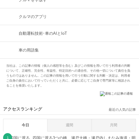
クルマのアプリ
自動運転技術･車のAIとIoT
車の用語集
当社は、この記事の情報（個人の感想等を含む）及びこの情報を用いて行う利用者の判断
について、正確性、完全性、有益性、特定目的への適合性、その他一切について責任を負
うものではありません。この記事の情報を用いて行う行動に関する判断・決定は、利用者
ご自身の責任において行っていただくと共に、必要に応じてご自身で専門家等に相談され
ることを推奨いたします。
この記事の通報
アクセスランキング
最近の人気の記事
今日
週間
月間
四国に渡る3つの橋、瀬戸大橋・瀬戸内しまなみ海道・明