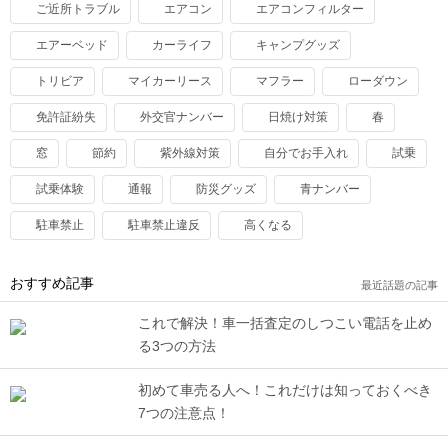
ご近所トラブル
エアコン
エアコンフィルター
エアーベッド
カーライフ
キャンプグッズ
トリビア
マイカーリース
マフラー
ローダウン
免許証紛失
外交官ナンバー
日焼け対策
春
窓
節約
紫外線対策
自分でお手入れ
試乗
試乗体験
通報
防災グッズ
青ナンバー
駐車禁止
駐車禁止違反
高くなる
おすすめ記事
最近話題の記事
これで解決！車一括査定のしつこい電話を止め
る3つの方法
初めて車売る人へ！これだけは知っておくべき
7つの注意点！