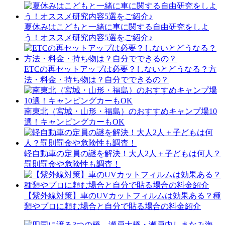
夏休みはこどもと一緒に車に関する自由研究をしよ
う！オススメ研究内容5選をご紹介♪
ETCの再セットアップは必要？しないとどうなる？方
法・料金・持ち物は？自分でできるの？
南東北（宮城・山形・福島）のおすすめキャンプ場10
選！キャンピングカーもOK
軽自動車の定員の謎を解決！大人2人＋子どもは何人？
罰則罰金や危険性も調査！
【紫外線対策】車のUVカットフィルムは効果ある？種
類やプロに頼む場合と自分で貼る場合の料金紹介