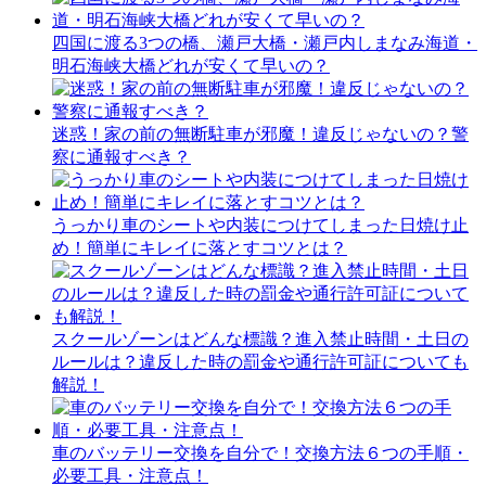
四国に渡る3つの橋、瀬戸大橋・瀬戸内しまなみ海道・
明石海峡大橋どれが安くて早いの？
迷惑！家の前の無断駐車が邪魔！違反じゃないの？警
察に通報すべき？
うっかり車のシートや内装につけてしまった日焼け止
め！簡単にキレイに落とすコツとは？
スクールゾーンはどんな標識？進入禁止時間・土日の
ルールは？違反した時の罰金や通行許可証についても
解説！
車のバッテリー交換を自分で！交換方法６つの手順・
必要工具・注意点！