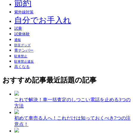
節約
紫外線対策
自分でお手入れ
試乗
試乗体験
通報
防災グッズ
青ナンバー
駐車禁止
駐車禁止違反
高くなる
おすすめ記事
最近話題の記事
これで解決！車一括査定のしつこい電話を止める3つの
方法
初めて車売る人へ！これだけは知っておくべき7つの注
意点！