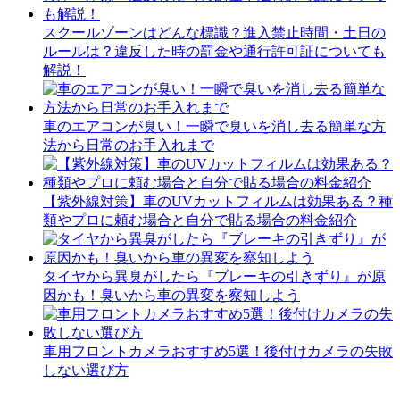
スクールゾーンはどんな標識？進入禁止時間・土日の
ルールは？違反した時の罰金や通行許可証についても
解説！
車のエアコンが臭い！一瞬で臭いを消し去る簡単な方
法から日常のお手入れまで
【紫外線対策】車のUVカットフィルムは効果ある？種
類やプロに頼む場合と自分で貼る場合の料金紹介
タイヤから異臭がしたら『ブレーキの引きずり』が原
因かも！臭いから車の異変を察知しよう
車用フロントカメラおすすめ5選！後付けカメラの失敗
しない選び方