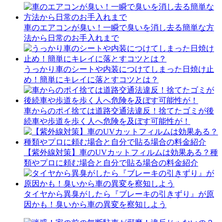
車のエアコンが臭い！一瞬で臭いを消し去る簡単な方
法から日常のお手入れまで
うっかり車のシートや内装につけてしまった日焼け止
め！簡単にキレイに落とすコツとは？
車からのポイ捨ては道路交通法違反！捨てたゴミが後
続車や歩道を歩く人へ危険を及ぼす可能性が！
【紫外線対策】車のUVカットフィルムは効果ある？種
類やプロに頼む場合と自分で貼る場合の料金紹介
タイヤから異臭がしたら『ブレーキの引きずり』が原
因かも！臭いから車の異変を察知しよう