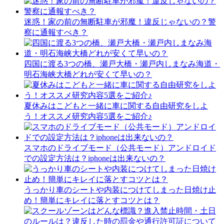
迷惑！家の前の無断駐車が邪魔！違反じゃないの？警
察に通報すべき？
四国に渡る3つの橋、瀬戸大橋・瀬戸内しまなみ海道・
明石海峡大橋どれが安くて早いの？
夏休みはこどもと一緒に車に関する自由研究をしよ
う！オススメ研究内容5選をご紹介♪
スマホのドライブモード（公共モード）アンドロイド
での設定方法は？iphoneは出来ないの？
うっかり車のシートや内装につけてしまった日焼け止
め！簡単にキレイに落とすコツとは？