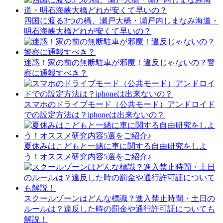
四国に渡る3つの橋、瀬戸大橋・瀬戸内しまなみ海道・
明石海峡大橋どれが安くて早いの？
迷惑！家の前の無断駐車が邪魔！違反じゃないの？警
察に通報すべき？
スマホのドライブモード（公共モード）アンドロイド
での設定方法は？iphoneは出来ないの？
夏休みはこどもと一緒に車に関する自由研究をしよ
う！オススメ研究内容5選をご紹介♪
スクールゾーンはどんな標識？進入禁止時間・土日の
ルールは？違反した時の罰金や通行許可証についても
解説！