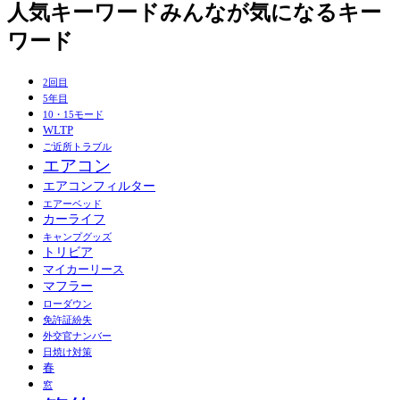
人気キーワード
みんなが気になるキー
ワード
2回目
5年目
10・15モード
WLTP
ご近所トラブル
エアコン
エアコンフィルター
エアーベッド
カーライフ
キャンプグッズ
トリビア
マイカーリース
マフラー
ローダウン
免許証紛失
外交官ナンバー
日焼け対策
春
窓