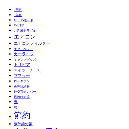
2回目
5年目
10・15モード
WLTP
ご近所トラブル
エアコン
エアコンフィルター
エアーベッド
カーライフ
キャンプグッズ
トリビア
マイカーリース
マフラー
ローダウン
免許証紛失
外交官ナンバー
日焼け対策
春
窓
節約
紫外線対策