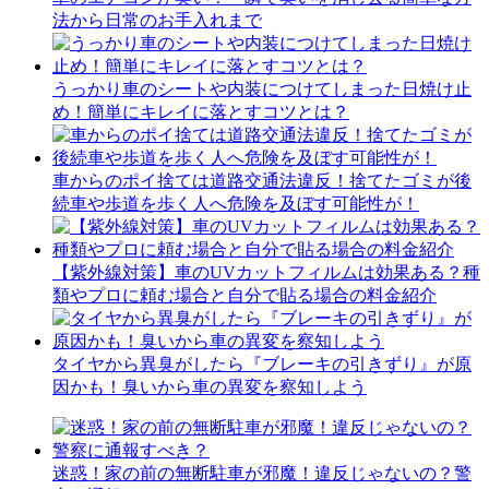
法から日常のお手入れまで
うっかり車のシートや内装につけてしまった日焼け止
め！簡単にキレイに落とすコツとは？
車からのポイ捨ては道路交通法違反！捨てたゴミが後
続車や歩道を歩く人へ危険を及ぼす可能性が！
【紫外線対策】車のUVカットフィルムは効果ある？種
類やプロに頼む場合と自分で貼る場合の料金紹介
タイヤから異臭がしたら『ブレーキの引きずり』が原
因かも！臭いから車の異変を察知しよう
迷惑！家の前の無断駐車が邪魔！違反じゃないの？警