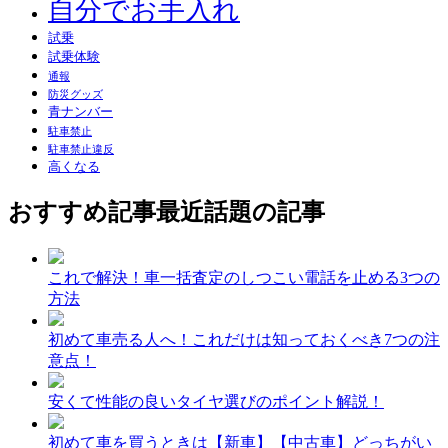
自分でお手入れ
試乗
試乗体験
通報
防災グッズ
青ナンバー
駐車禁止
駐車禁止違反
高くなる
おすすめ記事
最近話題の記事
これで解決！車一括査定のしつこい電話を止める3つの
方法
初めて車売る人へ！これだけは知っておくべき7つの注
意点！
安くて性能の良いタイヤ選びのポイント解説！
初めて車を買うときは【新車】【中古車】どっちがい