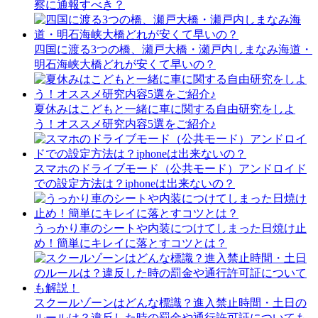
察に通報すべき？
四国に渡る3つの橋、瀬戸大橋・瀬戸内しまなみ海道・
明石海峡大橋どれが安くて早いの？
夏休みはこどもと一緒に車に関する自由研究をしよ
う！オススメ研究内容5選をご紹介♪
スマホのドライブモード（公共モード）アンドロイド
での設定方法は？iphoneは出来ないの？
うっかり車のシートや内装につけてしまった日焼け止
め！簡単にキレイに落とすコツとは？
スクールゾーンはどんな標識？進入禁止時間・土日の
ルールは？違反した時の罰金や通行許可証についても