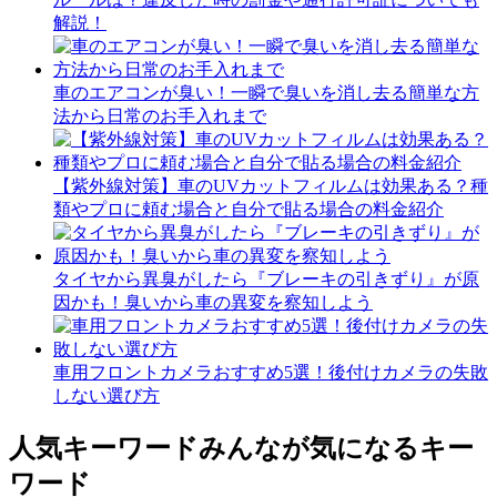
解説！
車のエアコンが臭い！一瞬で臭いを消し去る簡単な方
法から日常のお手入れまで
【紫外線対策】車のUVカットフィルムは効果ある？種
類やプロに頼む場合と自分で貼る場合の料金紹介
タイヤから異臭がしたら『ブレーキの引きずり』が原
因かも！臭いから車の異変を察知しよう
車用フロントカメラおすすめ5選！後付けカメラの失敗
しない選び方
人気キーワード
みんなが気になるキー
ワード