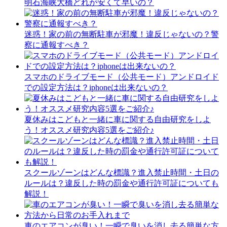
明石海峡大橋どれが安くて早いの？
迷惑！家の前の無断駐車が邪魔！違反じゃないの？警
察に通報すべき？
スマホのドライブモード（公共モード）アンドロイド
での設定方法は？iphoneは出来ないの？
夏休みはこどもと一緒に車に関する自由研究をしよ
う！オススメ研究内容5選をご紹介♪
スクールゾーンはどんな標識？進入禁止時間・土日の
ルールは？違反した時の罰金や通行許可証についても
解説！
車のエアコンが臭い！一瞬で臭いを消し去る簡単な方