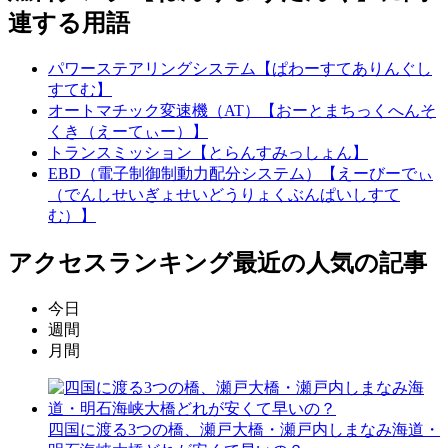
連する用語
パワーステアリングシステム【ぱわーすてありんぐし
すてむ】
オートマチック変速機（AT）【おーとまちっくへんそ
くき（えーてぃー）】
トランスミッション【とらんすみっしょん】
EBD（電子制御制動力配分システム）【えーびーでぃ
（でんしせいぎょせいどうりょくぶんぱいしすて
む）】
アクセスランキング
最近の人気の記事
今日
週間
月間
四国に渡る3つの橋、瀬戸大橋・瀬戸内しまなみ海道・