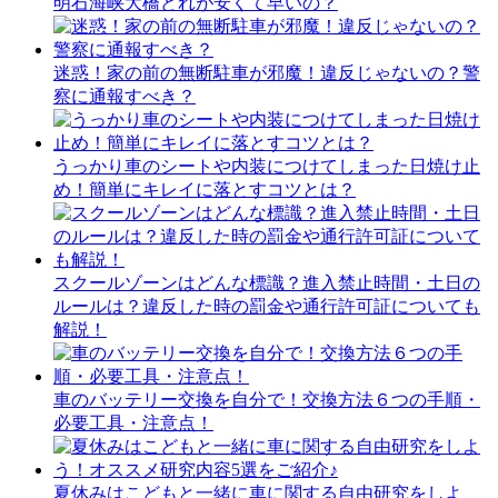
明石海峡大橋どれが安くて早いの？
迷惑！家の前の無断駐車が邪魔！違反じゃないの？警
察に通報すべき？
うっかり車のシートや内装につけてしまった日焼け止
め！簡単にキレイに落とすコツとは？
スクールゾーンはどんな標識？進入禁止時間・土日の
ルールは？違反した時の罰金や通行許可証についても
解説！
車のバッテリー交換を自分で！交換方法６つの手順・
必要工具・注意点！
夏休みはこどもと一緒に車に関する自由研究をしよ