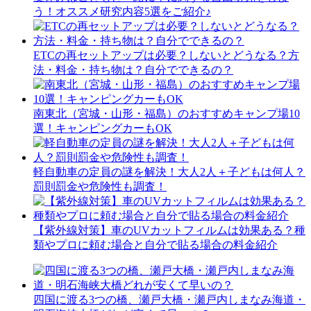
う！オススメ研究内容5選をご紹介♪
ETCの再セットアップは必要？しないとどうなる？方
法・料金・持ち物は？自分でできるの？
南東北（宮城・山形・福島）のおすすめキャンプ場10
選！キャンピングカーもOK
軽自動車の定員の謎を解決！大人2人＋子どもは何人？
罰則罰金や危険性も調査！
【紫外線対策】車のUVカットフィルムは効果ある？種
類やプロに頼む場合と自分で貼る場合の料金紹介
四国に渡る3つの橋、瀬戸大橋・瀬戸内しまなみ海道・