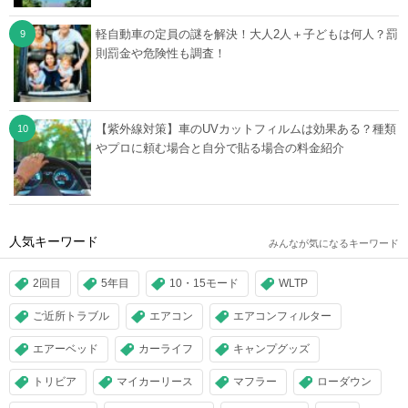
軽自動車の定員の謎を解決！大人2人＋子どもは何人？罰
則罰金や危険性も調査！
【紫外線対策】車のUVカットフィルムは効果ある？種類
やプロに頼む場合と自分で貼る場合の料金紹介
人気キーワード
みんなが気になるキーワード
2回目
5年目
10・15モード
WLTP
ご近所トラブル
エアコン
エアコンフィルター
エアーベッド
カーライフ
キャンプグッズ
トリビア
マイカーリース
マフラー
ローダウン