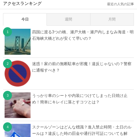
アクセスランキング
最近の人気の記事
今日
週間
月間
四国に渡る3つの橋、瀬戸大橋・瀬戸内しまなみ海道・明
石海峡大橋どれが安くて早いの？
迷惑！家の前の無断駐車が邪魔！違反じゃないの？警察
に通報すべき？
うっかり車のシートや内装につけてしまった日焼け止
め！簡単にキレイに落とすコツとは？
スクールゾーンはどんな標識？進入禁止時間・土日のル
ールは？違反した時の罰金や通行許可証についても解