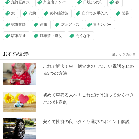
免許証紛失
外交官ナンバー
日焼け対策
春
窓
節約
紫外線対策
自分でお手入れ
試乗
試乗体験
通報
防災グッズ
青ナンバー
駐車禁止
駐車禁止違反
高くなる
おすすめ記事
最近話題の記事
これで解決！車一括査定のしつこい電話を止め
る3つの方法
初めて車売る人へ！これだけは知っておくべき
7つの注意点！
安くて性能の良いタイヤ選びのポイント解説！