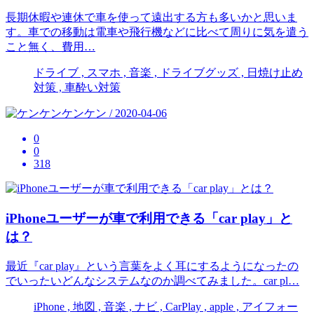
長期休暇や連休で車を使って遠出する方も多いかと思いま
す。車での移動は電車や飛行機などに比べて周りに気を遣う
こと無く、費用…
ドライブ , スマホ , 音楽 , ドライブグッズ , 日焼け止め
対策 , 車酔い対策
ケンケン / 2020-04-06
0
0
318
iPhoneユーザーが車で利用できる「car play」と
は？
最近『car play』という言葉をよく耳にするようになったの
でいったいどんなシステムなのか調べてみました。car pl…
iPhone , 地図 , 音楽 , ナビ , CarPlay , apple , アイフォー