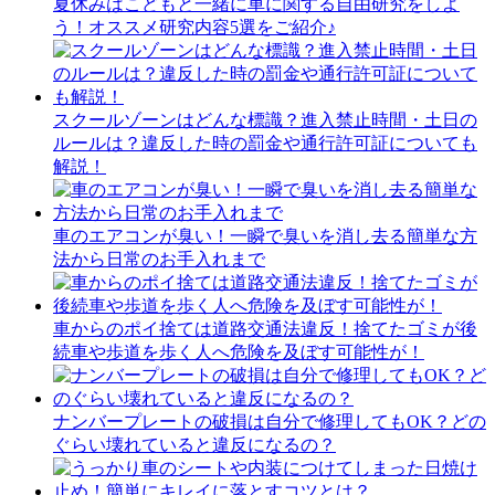
夏休みはこどもと一緒に車に関する自由研究をしよ
う！オススメ研究内容5選をご紹介♪
スクールゾーンはどんな標識？進入禁止時間・土日の
ルールは？違反した時の罰金や通行許可証についても
解説！
車のエアコンが臭い！一瞬で臭いを消し去る簡単な方
法から日常のお手入れまで
車からのポイ捨ては道路交通法違反！捨てたゴミが後
続車や歩道を歩く人へ危険を及ぼす可能性が！
ナンバープレートの破損は自分で修理してもOK？どの
ぐらい壊れていると違反になるの？