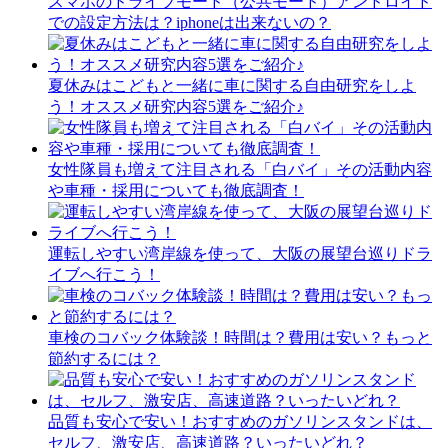
スマホのドライブモード（公共モード）アンドロイド
での設定方法は？iphoneは出来ないの？
夏休みはこどもと一緒に車に関する自由研究をしよ
う！オススメ研究内容5選をご紹介♪
女性隊員も増えて注目される「白バイ」その活動内容
や車種・採用についても徹底調査！
運転しやすい湾岸線を使って、大阪の展望台巡りドラ
イブへ行こう！
車検のコバック体験談！時間は？費用は安い？もっと
節約するには？
品質も安心で安い！おすすめのガソリンスタンドは、
セルフ、激安店、高速道路？いったいどれ？