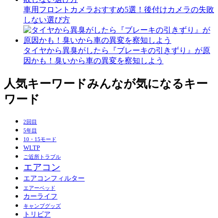
車用フロントカメラおすすめ5選！後付けカメラの失敗
しない選び方
タイヤから異臭がしたら『ブレーキの引きずり』が原
因かも！臭いから車の異変を察知しよう
人気キーワード
みんなが気になるキー
ワード
2回目
5年目
10・15モード
WLTP
ご近所トラブル
エアコン
エアコンフィルター
エアーベッド
カーライフ
キャンプグッズ
トリビア