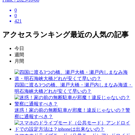
0
0
421
アクセスランキング
最近の人気の記事
今日
週間
月間
四国に渡る3つの橋、瀬戸大橋・瀬戸内しまなみ海道・
明石海峡大橋どれが安くて早いの？
迷惑！家の前の無断駐車が邪魔！違反じゃないの？警
察に通報すべき？