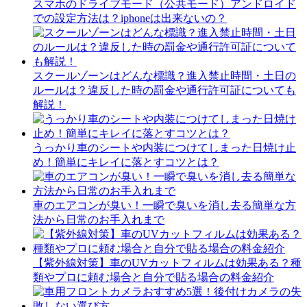
スマホのドライブモード（公共モード）アンドロイド
での設定方法は？iphoneは出来ないの？
スクールゾーンはどんな標識？進入禁止時間・土日の
ルールは？違反した時の罰金や通行許可証についても
解説！
うっかり車のシートや内装につけてしまった日焼け止
め！簡単にキレイに落とすコツとは？
車のエアコンが臭い！一瞬で臭いを消し去る簡単な方
法から日常のお手入れまで
【紫外線対策】車のUVカットフィルムは効果ある？種
類やプロに頼む場合と自分で貼る場合の料金紹介