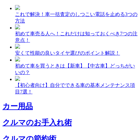
これで解決！車一括査定のしつこい電話を止める3つの
方法
初めて車売る人へ！これだけは知っておくべき7つの注
意点！
安くて性能の良いタイヤ選びのポイント解説！
初めて車を買うときは【新車】【中古車】どっちがい
いの？
【初心者向け】自分でできる車の基本メンテナンス項
目7選！
カー用品
クルマのお手入れ術
クルマの節約術