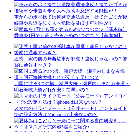
車からのポイ捨ては道路交通法違反！捨てたゴミが後
続車や歩道を歩く人へ危険を及ぼす可能性が！
愛車を1円でも高く売るための7つのコツ【基本編】
迷惑！家の前の無断駐車が邪魔！違反じゃないの？警
察に通報すべき？
四国に渡る3つの橋、瀬戸大橋・瀬戸内しまなみ海道・
明石海峡大橋どれが安くて早いの？
スマホのドライブモード（公共モード）アンドロイド
での設定方法は？iphoneは出来ないの？