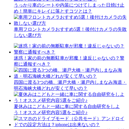
うっかり車のシートや内装につけてしまった日焼け止
め！簡単にキレイに落とすコツとは？
車用フロントカメラおすすめ5選！後付けカメラの失敗
しない選び方
迷惑！家の前の無断駐車が邪魔！違反じゃないの？警
察に通報すべき？
四国に渡る3つの橋、瀬戸大橋・瀬戸内しまなみ海道・
明石海峡大橋どれが安くて早いの？
夏休みはこどもと一緒に車に関する自由研究をしよ
う！オススメ研究内容5選をご紹介♪