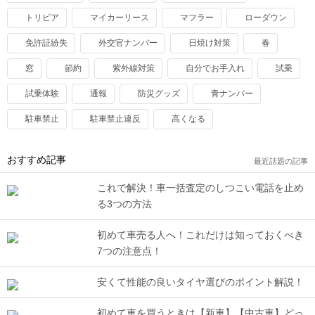
トリビア
マイカーリース
マフラー
ローダウン
免許証紛失
外交官ナンバー
日焼け対策
春
窓
節約
紫外線対策
自分でお手入れ
試乗
試乗体験
通報
防災グッズ
青ナンバー
駐車禁止
駐車禁止違反
高くなる
おすすめ記事
最近話題の記事
これで解決！車一括査定のしつこい電話を止め
る3つの方法
初めて車売る人へ！これだけは知っておくべき
7つの注意点！
安くて性能の良いタイヤ選びのポイント解説！
初めて車を買うときは【新車】【中古車】どっ