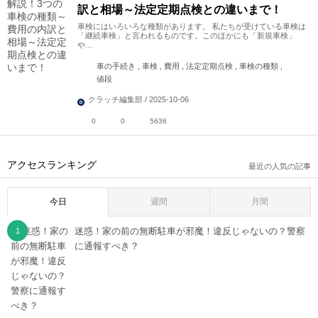
訳と相場～法定定期点検との違いまで！
車検にはいろいろな種類があります。 私たちが受けている車検は
「継続車検」と言われるものです。このほかにも「新規車検」
や…
車の手続き , 車検 , 費用 , 法定定期点検 , 車検の種類 ,
値段
クラッチ編集部 / 2025-10-06
0
0
5636
アクセスランキング
最近の人気の記事
今日
週間
月間
迷惑！家の前の無断駐車が邪魔！違反じゃないの？警察
に通報すべき？