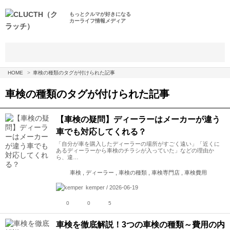
もっとクルマが好きになる
カーライフ情報メディア
HOME
車検の種類のタグが付けられた記事
車検の種類
のタグが付けられた記事
【車検の疑問】ディーラーはメーカーが違う
車でも対応してくれる？
「自分が車を購入したディーラーの場所がすごく遠い」「近くに
あるディーラーから車検のチラシが入っていた」などの理由か
ら、違…
車検 , ディーラー , 車検の種類 , 車検専門店 , 車検費用
kemper / 2026-06-19
0
0
5
車検を徹底解説！3つの車検の種類～費用の内