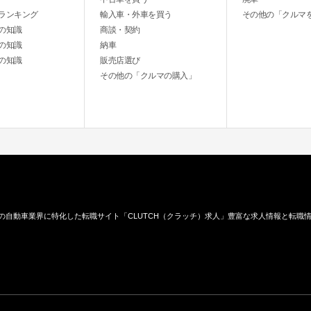
ランキング
輸入車・外車を買う
その他の「クルマ
の知識
商談・契約
の知識
納車
の知識
販売店選び
その他の「クルマの購入」
の自動車業界に特化した転職サイト「CLUTCH（クラッチ）求人」豊富な求人情報と転職