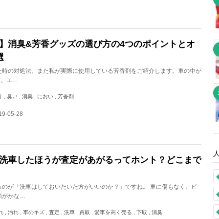
】消臭&芳香グッズの選び方の4つのポイントとオ
選
た時の対処法、また私が実際に使用している芳香剤をご紹介します。車の中が
.。エ…
 , 臭い , 消臭 , におい , 芳香剤
9-05-28
洗車したほうが査定があがるってホント？どこまで
るのが「洗車はしておいたいた方がいいのか？」ですね。 車に傷もなく、ピ
額がかな…
, 汚れ , 車のキズ , 査定 , 洗車 , 買取 , 愛車を高く売る , 下取 , 消臭