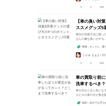
0
0
660
【車の臭い対策
ススメグッズ5
車内の消臭方法に困っ
なんか嫌な臭いがする..
簡単 , オシャレ , 香り
うさみ まぁさ / 201
0
0
605
車の買取り前に
洗車するべき？
車を売るときに気にな
カピカの車の方が査定
節約 , 自分でお手入れ 