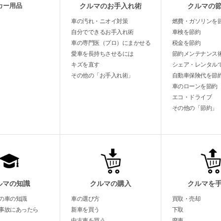
カー用品
クルマのお手入れ術
クルマの
車の汚れ・ニオイ対策
燃費・ガソリンを
自分でできるお手入れ術
車検を節約
車の専門医（プロ）にまかせる
税金を節約
愛車を長持ちさせるには
節約メンテナンス
キズを直す
シェア・レンタル
その他の「お手入れ術」
自動車保険代を節
車のローンを節約
エコ・ドライブ
その他の「節約」
ルマの知識
クルマの購入
クルマを
の車の知識
車の選び方
買取・売却
事故にあったら
新車を買う
下取
中古車を買う
廃車