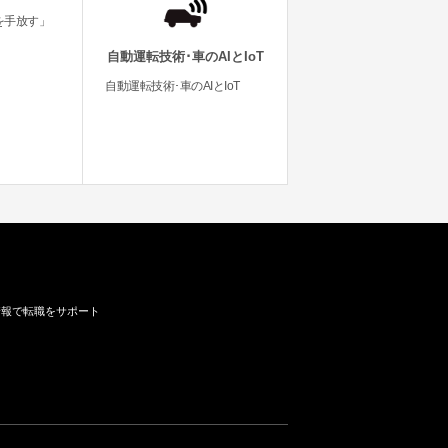
を手放す」
自動運転技術･車のAIとIoT
自動運転技術･車のAIとIoT
情報で転職をサポート