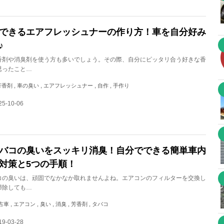
できるエアフレッシュナーの作り方！車を自分好み
♪
香剤や消臭剤を使う方も多いでしょう。その際、自分にピッタリ合う好きな香
思ったこと…
, 芳香剤 , 車の臭い , エアフレッシュナー , 自作 , 手作り
5-10-06
バコの臭いをスッキリ消臭！自分でできる簡単車内
対策と5つの手順！
コの臭いは、頑固でなかなか取れませんよね。エアコンのフィルターを交換し
掃除しても…
 , エアコン , 臭い , 消臭 , 芳香剤 , タバコ
9-03-28