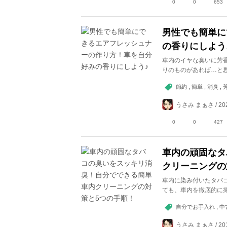
0
0
653
男性でも簡単に
の香りにしよう
車内のイヤな臭いに芳
りのものがあれば…と
節約 , 簡単 , 消臭 
うさみ まぁさ / 202
0
0
427
車内の頑固なタ
クリーニングの
車内に染み付いたタバ
ても、車内を徹底的に
自分でお手入れ , 中古車
うさみ まぁさ / 201