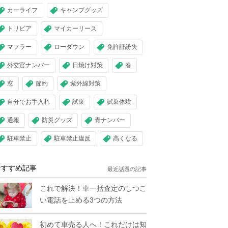
カーライフ
キャンプグッズ
トリビア
マイカーリース
マフラー
ローダウン
免許証紛失
外交官ナンバー
日焼け対策
春
窓
節約
紫外線対策
自分でお手入れ
試乗
試乗体験
通報
防災グッズ
青ナンバー
駐車禁止
駐車禁止違反
高くなる
おすすめ記事
最近話題の記事
これで解決！車一括査定のしつこ
い電話を止める3つの方法
初めて車売る人へ！これだけは知