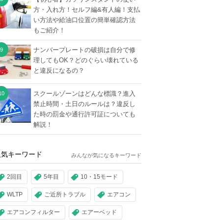
方・入れ方！セルフ編&有人編！支払
い方法や給油口位置の簡単確認方法
もご紹介！
ナンバープレートの破損は自分で修
理してもOK？どのぐらい壊れている
と違反になるの？
スクールゾーンはどんな標識？進入
禁止時間・土日のルールは？違反し
た時の罰金や通行許可証についても
解説！
人気キーワード
みんなが気になるキーワード
2回目
5年目
10・15モード
WLTP
ご近所トラブル
エアコン
エアコンフィルター
エアーベッド