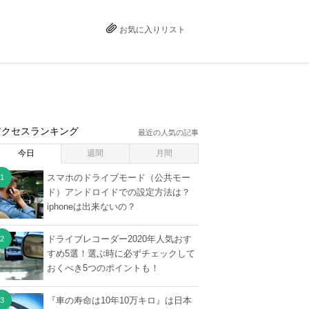
お気に入りリスト
アクセスランキング
最近の人気の記事
今日
週間
月間
スマホのドライブモード（公共モー
ド）アンドロイドでの設定方法は？
iphoneは出来ないの？
ドライブレコーダー2020年人気おす
すめ5選！選ぶ時に必ずチェックして
おくべき5つのポイントも！
『車の寿命は10年10万キロ』は日本