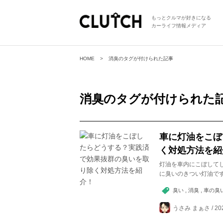
もっとクルマが好きになる
カーライフ情報メディア
HOME
消臭のタグが付けられた記事
消臭
のタグが付けられた
車に灯油をこぼ
く対処方法を紹
灯油を車内にこぼして
に臭いのきつい灯油で
臭い , 消臭 , 車の臭い
うさみ まぁさ / 202