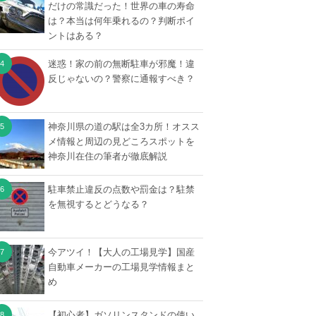
だけの常識だった！世界の車の寿命
は？本当は何年乗れるの？判断ポイ
ントはある？
迷惑！家の前の無断駐車が邪魔！違
反じゃないの？警察に通報すべき？
神奈川県の道の駅は全3カ所！オスス
メ情報と周辺の見どころスポットを
神奈川在住の筆者が徹底解説
駐車禁止違反の点数や罰金は？駐禁
を無視するとどうなる？
今アツイ！【大人の工場見学】国産
自動車メーカーの工場見学情報まと
め
【初心者】ガソリンスタンドの使い