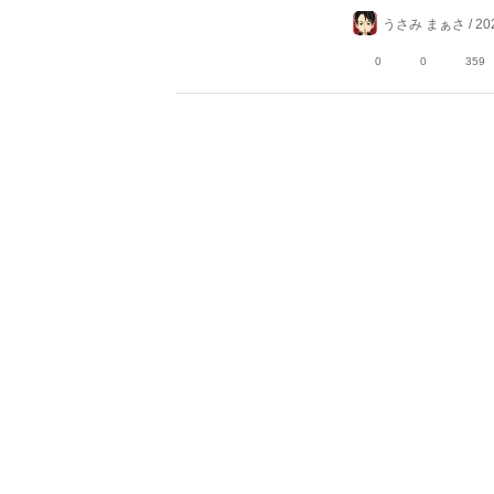
うさみ まぁさ / 202
0
0
359