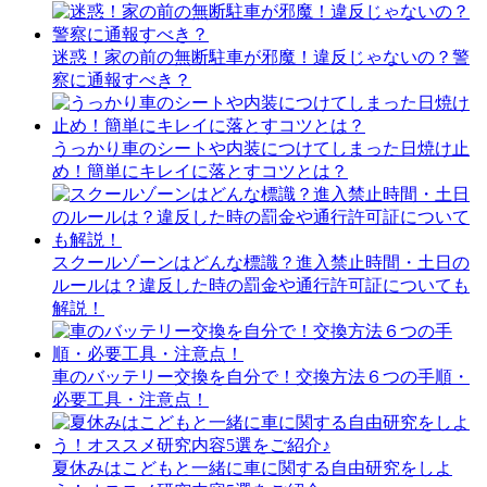
迷惑！家の前の無断駐車が邪魔！違反じゃないの？警
察に通報すべき？
うっかり車のシートや内装につけてしまった日焼け止
め！簡単にキレイに落とすコツとは？
スクールゾーンはどんな標識？進入禁止時間・土日の
ルールは？違反した時の罰金や通行許可証についても
解説！
車のバッテリー交換を自分で！交換方法６つの手順・
必要工具・注意点！
夏休みはこどもと一緒に車に関する自由研究をしよ