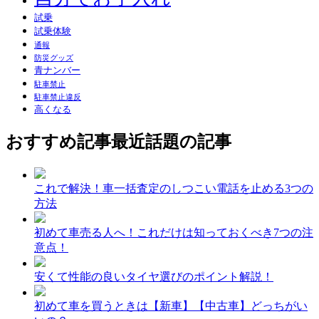
試乗
試乗体験
通報
防災グッズ
青ナンバー
駐車禁止
駐車禁止違反
高くなる
おすすめ記事
最近話題の記事
これで解決！車一括査定のしつこい電話を止める3つの
方法
初めて車売る人へ！これだけは知っておくべき7つの注
意点！
安くて性能の良いタイヤ選びのポイント解説！
初めて車を買うときは【新車】【中古車】どっちがい