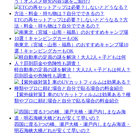
う！オススメ研究内容5選をご紹介♪
ETCの再セットアップは必要？しないとどうなる？方
法・料金・持ち物は？自分でできるの？
南東北（宮城・山形・福島）のおすすめキャンプ場10
選！キャンピングカーもOK
軽自動車の定員の謎を解決！大人2人＋子どもは何人？
罰則罰金や危険性も調査！
【紫外線対策】車のUVカットフィルムは効果ある？種
類やプロに頼む場合と自分で貼る場合の料金紹介
四国に渡る3つの橋、瀬戸大橋・瀬戸内しまなみ海道・
明石海峡大橋どれが安くて早いの？