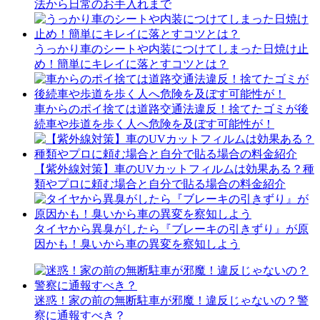
法から日常のお手入れまで
うっかり車のシートや内装につけてしまった日焼け止
め！簡単にキレイに落とすコツとは？
車からのポイ捨ては道路交通法違反！捨てたゴミが後
続車や歩道を歩く人へ危険を及ぼす可能性が！
【紫外線対策】車のUVカットフィルムは効果ある？種
類やプロに頼む場合と自分で貼る場合の料金紹介
タイヤから異臭がしたら『ブレーキの引きずり』が原
因かも！臭いから車の異変を察知しよう
迷惑！家の前の無断駐車が邪魔！違反じゃないの？警
察に通報すべき？