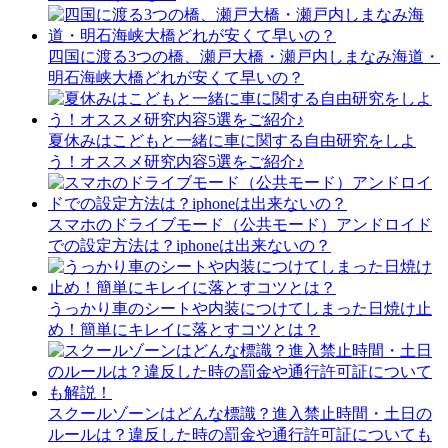
四国に渡る3つの橋、瀬戸大橋・瀬戸内しまなみ海道・
明石海峡大橋どれが安くて早いの？
夏休みはこどもと一緒に車に関する自由研究をしよ
う！オススメ研究内容5選をご紹介♪
スマホのドライブモード（公共モード）アンドロイド
での設定方法は？iphoneは出来ないの？
うっかり車のシートや内装につけてしまった日焼け止
め！簡単にキレイに落とすコツとは？
スクールゾーンはどんな標識？進入禁止時間・土日の
ルールは？違反した時の罰金や通行許可証についても