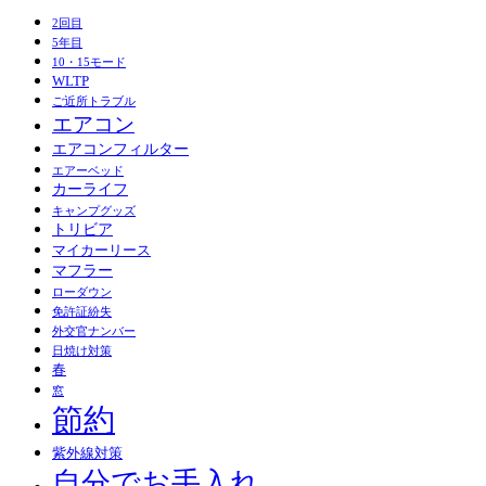
2回目
5年目
10・15モード
WLTP
ご近所トラブル
エアコン
エアコンフィルター
エアーベッド
カーライフ
キャンプグッズ
トリビア
マイカーリース
マフラー
ローダウン
免許証紛失
外交官ナンバー
日焼け対策
春
窓
節約
紫外線対策
自分でお手入れ