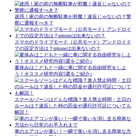
迷惑！家の前の無断駐車が邪魔！違反じゃないの？警
察に通報すべき？
スマホのドライブモード（公共モード）アンドロイド
での設定方法は？iphoneは出来ないの？
夏休みはこどもと一緒に車に関する自由研究をしよ
う！オススメ研究内容5選をご紹介♪
スクールゾーンはどんな標識？進入禁止時間・土日の
ルールは？違反した時の罰金や通行許可証についても
解説！
車のエアコンが臭い！一瞬で臭いを消し去る簡単な方