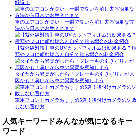
解説！
車のエアコンが臭い！一瞬で臭いを消し去る簡単な方
法から日常のお手入れまで
【紫外線対策】車のUVカットフィルムは効果ある？種
類やプロに頼む場合と自分で貼る場合の料金紹介
タイヤから異臭がしたら『ブレーキの引きずり』が原
因かも！臭いから車の異変を察知しよう
車用フロントカメラおすすめ5選！後付けカメラの失敗
しない選び方
人気キーワード
みんなが気になるキー
ワード