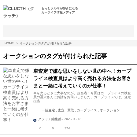
もっとクルマが好きになる
カーライフ情報メディア
HOME
オークションのタグが付けられた記事
オークション
のタグが付けられた記事
車査定で嫌な思いをしない世の中へ！カープ
ライス検査員はより高く売れる方法をお客さ
まと一緒に考えていくのが仕事！
車を売るときに大事なのが、担当者！今回はカープライスの検査
員の冨永さんにお話をお伺いしました。カープライスでは、査定
担当…
一括査定 , 査定 , 買取 , カープライス , オークション
クラッチ編集部 / 2026-06-18
0
0
374