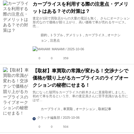
カープライスを利用する際の注意点・デメリ
ットはある？その対策は？
査定が1回で買取店からの大量の電話も無く、さらにオークション
形式なので価格が競り上がり、高い価格で車が売れるサービス。
売…
節約 , トラブル , デメリット , カープライス , オークシ
ョン , 注意点
MANAMI / 2025-10-06
0
0
359
【取材】車買取の常識が変わる！交渉ナシで
価格が競り上がるカープライスのライブオー
クションの秘密にせまる！
気になった疑問をカープライスの鈴木さんに直接取材しました。
初めて車を売るという方、車の査定員さんに苦手意識がある方に
はぜ…
カープライス , 車買取 , オークション , 取材記事
クラッチ編集部 / 2025-10-06
0
0
504