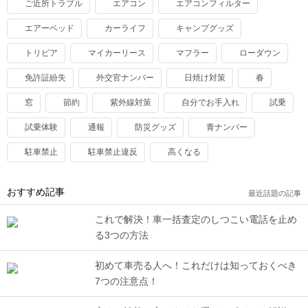
ご近所トラブル
エアコン
エアコンフィルター
エアーベッド
カーライフ
キャンプグッズ
トリビア
マイカーリース
マフラー
ローダウン
免許証紛失
外交官ナンバー
日焼け対策
春
窓
節約
紫外線対策
自分でお手入れ
試乗
試乗体験
通報
防災グッズ
青ナンバー
駐車禁止
駐車禁止違反
高くなる
おすすめ記事
最近話題の記事
これで解決！車一括査定のしつこい電話を止め
る3つの方法
初めて車売る人へ！これだけは知っておくべき
7つの注意点！