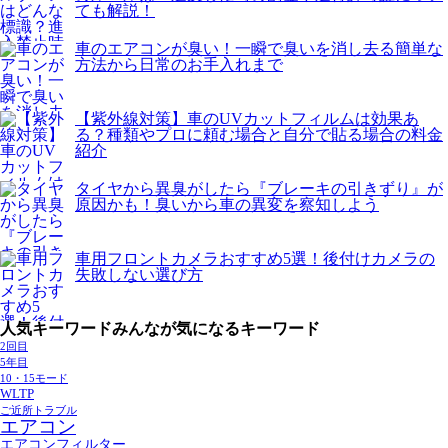
ても解説！
車のエアコンが臭い！一瞬で臭いを消し去る簡単な
方法から日常のお手入れまで
【紫外線対策】車のUVカットフィルムは効果あ
る？種類やプロに頼む場合と自分で貼る場合の料金
紹介
タイヤから異臭がしたら『ブレーキの引きずり』が
原因かも！臭いから車の異変を察知しよう
車用フロントカメラおすすめ5選！後付けカメラの
失敗しない選び方
人気キーワード
みんなが気になるキーワード
2回目
5年目
10・15モード
WLTP
ご近所トラブル
エアコン
エアコンフィルター