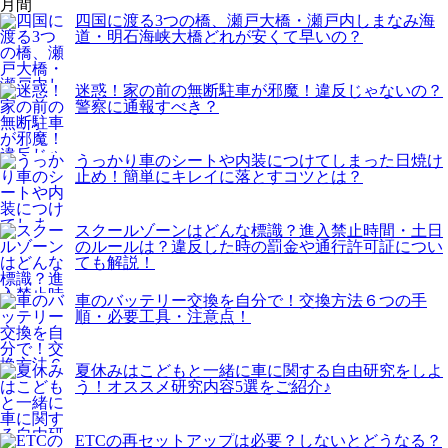
月間
四国に渡る3つの橋、瀬戸大橋・瀬戸内しまなみ海
道・明石海峡大橋どれが安くて早いの？
迷惑！家の前の無断駐車が邪魔！違反じゃないの？
警察に通報すべき？
うっかり車のシートや内装につけてしまった日焼け
止め！簡単にキレイに落とすコツとは？
スクールゾーンはどんな標識？進入禁止時間・土日
のルールは？違反した時の罰金や通行許可証につい
ても解説！
車のバッテリー交換を自分で！交換方法６つの手
順・必要工具・注意点！
夏休みはこどもと一緒に車に関する自由研究をしよ
う！オススメ研究内容5選をご紹介♪
ETCの再セットアップは必要？しないとどうなる？