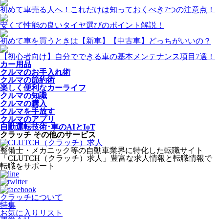
初めて車売る人へ！これだけは知っておくべき7つの注意点！
安くて性能の良いタイヤ選びのポイント解説！
初めて車を買うときは【新車】【中古車】どっちがいいの？
【初心者向け】自分でできる車の基本メンテナンス項目7選！
カー用品
クルマのお手入れ術
クルマの節約術
楽しく便利なカーライフ
クルマの知識
クルマの購入
クルマを手放す
クルマのアプリ
自動運転技術･車のAIとIoT
クラッチ その他のサービス
整備士・メカニック等の自動車業界に特化した転職サイト
「CLUTCH（クラッチ）求人」豊富な求人情報と転職情報で
転職をサポート
クラッチについて
特集
お気に入りリスト