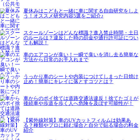
夏休みはこどもと一緒に車に関する自由研究をしよ
う！オススメ研究内容5選をご紹介♪
スクールゾーンはどんな標識？進入禁止時間・土日
のルールは？違反した時の罰金や通行許可証につい
ても解説！
車のエアコンが臭い！一瞬で臭いを消し去る簡単な
方法から日常のお手入れまで
うっかり車のシートや内装につけてしまった日焼け
止め！簡単にキレイに落とすコツとは？
車からのポイ捨ては道路交通法違反！捨てたゴミが
後続車や歩道を歩く人へ危険を及ぼす可能性が！
【紫外線対策】車のUVカットフィルムは効果あ
る？種類やプロに頼む場合と自分で貼る場合の料金
紹介