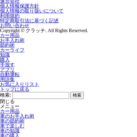
運営会社
個人情報保護方針
個人情報の取り扱いについて
利用規約
特定商取引法に基づく記述
お問い合わせ
Copyright © クラッチ. All Rights Reserved.
カー用品
お手入れ術
節約術
カーライフ
知識
購入
手放す
アプリ
自動運転
用語集
お気に入りリスト
トップに戻る
検索:
閉じる
メニュー
カー用品
車のお手入れ術
車の節約術
車で楽しむ
車の知識
車の購入