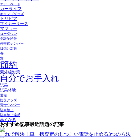
エアーベッド
カーライフ
キャンプグッズ
トリビア
マイカーリース
マフラー
ローダウン
免許証紛失
外交官ナンバー
日焼け対策
春
窓
節約
紫外線対策
自分でお手入れ
試乗
試乗体験
通報
防災グッズ
青ナンバー
駐車禁止
駐車禁止違反
高くなる
おすすめ記事
最近話題の記事
これで解決！車一括査定のしつこい電話を止める3つの方法