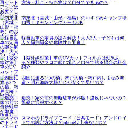
方法・料金・持ち物は？自分でできるの？
南東北（宮城・山形・福島）のおすすめキャンプ場
10選！キャンピングカーもOK
軽自動車の定員の謎を解決！大人2人＋子どもは何
人？罰則罰金や危険性も調査！
【紫外線対策】車のUVカットフィルムは効果あ
る？種類やプロに頼む場合と自分で貼る場合の料金
紹介
四国に渡る3つの橋、瀬戸大橋・瀬戸内しまなみ海
道・明石海峡大橋どれが安くて早いの？
迷惑！家の前の無断駐車が邪魔！違反じゃないの？
警察に通報すべき？
スマホのドライブモード（公共モード）アンドロイ
ドでの設定方法は？iphoneは出来ないの？