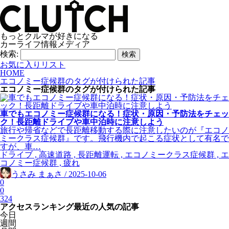
もっとクルマが好きになる
カーライフ情報メディア
検索:
お気に入りリスト
HOME
エコノミー症候群のタグが付けられた記事
エコノミー症候群
のタグが付けられた記事
車でもエコノミー症候群になる！症状・原因・予防法をチェッ
ク！長距離ドライブや車中泊時に注意しよう
旅行や帰省などで長距離移動する際に注意したいのが『エコノ
ミークラス症候群』です。飛行機内で起こる症状として有名で
すが、車…
ドライブ , 高速道路 , 長距離運転 , エコノミークラス症候群 , エ
コノミー症候群 , 疲れ
うさみ まぁさ / 2025-10-06
0
0
324
アクセスランキング
最近の人気の記事
今日
週間