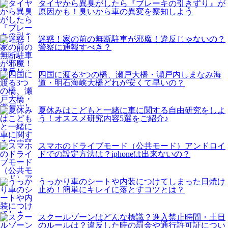
タイヤから異臭がしたら『ブレーキの引きずり』が
原因かも！臭いから車の異変を察知しよう
迷惑！家の前の無断駐車が邪魔！違反じゃないの？
警察に通報すべき？
四国に渡る3つの橋、瀬戸大橋・瀬戸内しまなみ海
道・明石海峡大橋どれが安くて早いの？
夏休みはこどもと一緒に車に関する自由研究をしよ
う！オススメ研究内容5選をご紹介♪
スマホのドライブモード（公共モード）アンドロイ
ドでの設定方法は？iphoneは出来ないの？
うっかり車のシートや内装につけてしまった日焼け
止め！簡単にキレイに落とすコツとは？
スクールゾーンはどんな標識？進入禁止時間・土日
のルールは？違反した時の罰金や通行許可証につい