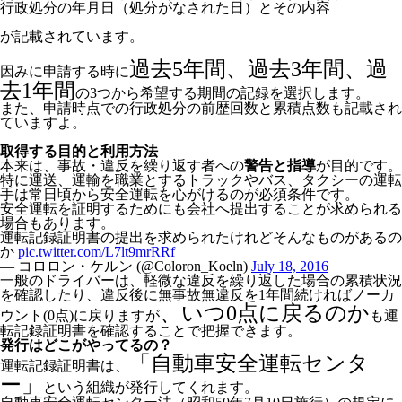
行政処分の年月日（処分がなされた日）とその内容
が記載されています。
過去5年間、過去3年間、過
因みに申請する時に
去1年間
の3つから希望する期間の記録を選択します。
また、申請時点での行政処分の前歴回数と累積点数も記載され
ていますよ。
取得する目的と利用方法
本来は、事故・違反を繰り返す者への
警告と指導
が目的です。
特に運送、運輸を職業とするトラックやバス、タクシーの運転
手は常日頃から安全運転を心がけるのが必須条件です。
安全運転を証明するためにも会社へ提出することが求められる
場合もあります。
運転記録証明書の提出を求められたけれどそんなものがあるの
か
pic.twitter.com/L7lt9mrRRf
— コロロン・ケルン (@Coloron_Koeln)
July 18, 2016
一般のドライバーは、軽微な違反を繰り返した場合の累積状況
を確認したり、違反後に無事故無違反を1年間続ければノーカ
、いつ0点に戻るのか
ウント(0点)に戻りますが
も運
転記録証明書を確認することで把握できます。
発行はどこがやってるの？
「自動車安全運転センタ
運転記録証明書は、
ー」
という組織が発行してくれます。