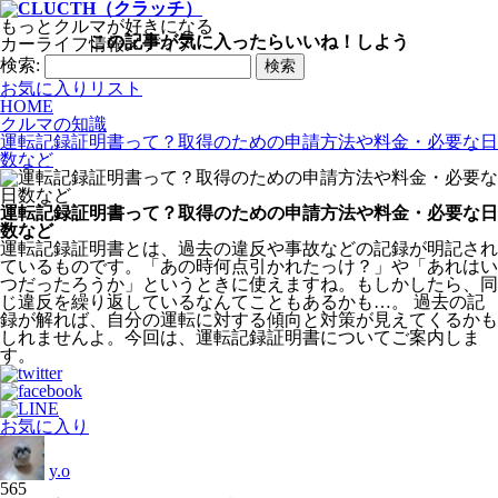
もっとクルマが好きになる
この記事が気に入ったらいいね！しよう
カーライフ情報メディア
検索:
お気に入りリスト
HOME
クルマの知識
運転記録証明書って？取得のための申請方法や料金・必要な日
数など
運転記録証明書って？取得のための申請方法や料金・必要な日
数など
運転記録証明書とは、過去の違反や事故などの記録が明記され
ているものです。「あの時何点引かれたっけ？」や「あれはい
つだったろうか」というときに使えますね。もしかしたら、同
じ違反を繰り返しているなんてこともあるかも…。 過去の記
録が解れば、自分の運転に対する傾向と対策が見えてくるかも
しれませんよ。今回は、運転記録証明書についてご案内しま
す。
お気に入り
y.o
565