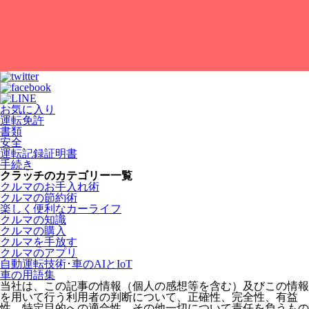
お気に入り
運転免許
書類
安全
運転記録証明書
手続き
クラッチのカテゴリー一覧
クルマのお手入れ術
クルマの節約術
楽しく便利なカーライフ
クルマの知識
クルマの購入
クルマを手放す
クルマのアプリ
自動運転技術･車のAIとIoT
車の用語集
当社は、この記事の情報（個人の感想等を含む）及びこの情報
を用いて行う利用者の判断について、正確性、完全性、有益
性、特定目的への適合性、その他一切について責任を負うもの