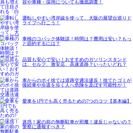
容や車種・採用についても徹底調査！
運転しやすい湾岸線を使って、大阪の展望台巡りド
ライブへ行こう！
車検のコバック体験談！時間は？費用は安い？もっ
と節約するには？
品質も安心で安い！おすすめのガソリンスタンド
は、セルフ、激安店、高速道路？いったいどれ？
車からのポイ捨ては道路交通法違反！捨てたゴミが
後続車や歩道を歩く人へ危険を及ぼす可能性が！
愛車を1円でも高く売るための7つのコツ【基本編】
迷惑！家の前の無断駐車が邪魔！違反じゃないの？
警察に通報すべき？