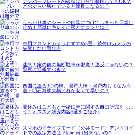
ナンバープレートの破損は自分で修理してもOK？
どのぐらい壊れていると違反になるの？
うっかり車のシートや内装につけてしまった日焼け
止め！簡単にキレイに落とすコツとは？
車用フロントカメラおすすめ5選！後付けカメラの
失敗しない選び方
迷惑！家の前の無断駐車が邪魔！違反じゃないの？
警察に通報すべき？
四国に渡る3つの橋、瀬戸大橋・瀬戸内しまなみ海
道・明石海峡大橋どれが安くて早いの？
夏休みはこどもと一緒に車に関する自由研究をしよ
う！オススメ研究内容5選をご紹介♪
スマホのドライブモード（公共モード）アンドロイ
ドでの設定方法は？iphoneは出来ないの？