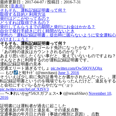
最終更新日：2017-04-07 / 投稿日：
2016-7-31
目次
[
非表示
]
そもそも、運転記録証明書って何？
取得する目的と利用方法
発行はどこがやってるの？
どうすれば取得できるの？
発行してもらうまでの期間と発行にお金はかかる？
自分で発行手続きに行く時間がないとき
突然の「運転記録証明書」提出時に困らないように安全運転心
がけましょう！
そもそも、運転記録証明書って何？
「今度の免許更新でゴールド免許になったかな？」
「あの時の違反はカウントされるのかな？」
あまり思い出したくない事だと、覚えていないものですよね？
そんなときに利用するのが運転記録証明書です。
運転記録証明書の見本
交通エリート過ぎるでしょ
pic.twitter.com/Ow50OVAQhx
— もび
と蛙ｷｯﾄﾞ (@movitaso)
June 3, 2016
そういえば少し前に免許証番号とか書かされたんだった。。運
転記録証明書というのを職場でもらったんだけど、違反をする
と会社にすぐバレるからやだなー(´･д･)
pic.twitter.com/JpGnCXfSV3
— *•.❥れいかஐ*5/6スガフェス•.❥ (@reicaSSluv)
November 10,
2016
証明書には運転者が過去に起こした
交通違反の年月日と違反名、その違反点数
交通事故の年月日と内容（事故の種別と原因）、点数