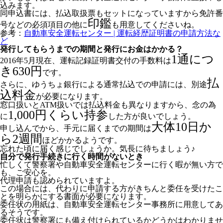
込みます。
同申込書には、払込取扱票もセットになっていますから免許番
印鑑
号などの必須項目の他に
も用意してくださいね。
参考：
自動車安全運転センター | 運転経歴証明書の申請方法な
ど
発行してもらうまでの期間と発行にお金はかかる？
1通につ
2016年5月現在、運転記録証明書交付の手数料は
き630円
です。
払
さらに、ゆうちょ銀行による通常払込での申請には、別途
込料金
が必要になります。
窓口扱いとATM扱いでは払込料金も異なりますから、念の為
1,000円くらい持参
に
した方が良いでしょう。
大体10日か
申し込んでから、手元に届くまでの期間は
ら2週間
ほどかかるようです。
忘れた頃に届く感じでしょうか。気長に待ちましょう♪
自分で発行手続きに行く時間がないとき
忙しくて警察署や自動車安全運転センターに行く暇が無い方で
も、ご安心を。
代理申請も認められていますよ。
この場合には、代わりに申請する方がきちんと委任を受けたこ
とを明らかにする書面が必要になります。
委任状の用紙は、自動車安全運転センター事務所に用意してあ
るそうです。
委任状は警察署にも備え付けられているかどうかはわかりませ