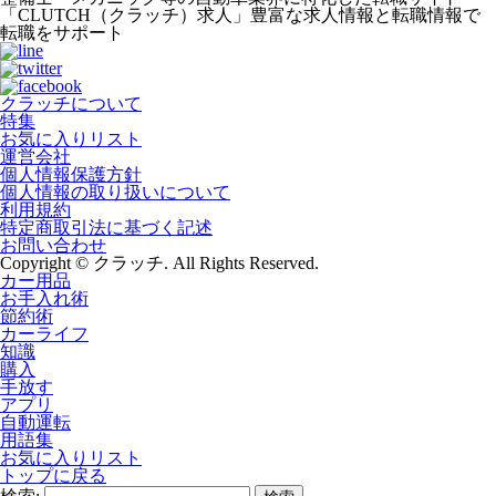
「CLUTCH（クラッチ）求人」豊富な求人情報と転職情報で
転職をサポート
クラッチについて
特集
お気に入りリスト
運営会社
個人情報保護方針
個人情報の取り扱いについて
利用規約
特定商取引法に基づく記述
お問い合わせ
Copyright © クラッチ. All Rights Reserved.
カー用品
お手入れ術
節約術
カーライフ
知識
購入
手放す
アプリ
自動運転
用語集
お気に入りリスト
トップに戻る
検索: