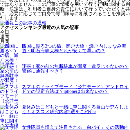
ではありません。この記事の情報を用いて行う行動に関する判
断・決定は、利用者ご自身の責任において行っていただくと共
に、必要に応じてご自身で専門家等に相談されることを推奨い
たします。
この記事の通報
アクセスランキング
最近の人気の記事
今日
週間
月間
四国に渡る3つの橋、瀬戸大橋・瀬戸内しまなみ海
道・明石海峡大橋どれが安くて早いの？
迷惑！家の前の無断駐車が邪魔！違反じゃないの？
警察に通報すべき？
スマホのドライブモード（公共モード）アンドロイ
ドでの設定方法は？iphoneは出来ないの？
夏休みはこどもと一緒に車に関する自由研究をしよ
う！オススメ研究内容5選をご紹介♪
女性隊員も増えて注目される「白バイ」その活動内