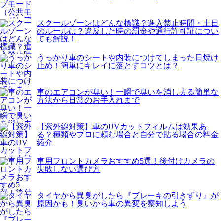
スクールゾーンはどんな標識？進入禁止時間・土日
のルールは？違反した時の罰金や通行許可証につい
ても解説！
うっかり車のシートや内装につけてしまった日焼け
止め！簡単にキレイに落とすコツとは？
車のエアコンが臭い！一瞬で臭いを消し去る簡単な
方法から日常のお手入れまで
【紫外線対策】車のUVカットフィルムは効果あ
る？種類やプロに頼む場合と自分で貼る場合の料金
紹介
車用フロントカメラおすすめ5選！後付けカメラの
失敗しない選び方
タイヤから異臭がしたら『ブレーキの引きずり』が
原因かも！臭いから車の異変を察知しよう