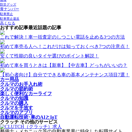
防災グッズ
青ナンバー
駐車禁止
駐車禁止違反
高くなる
おすすめ記事
最近話題の記事
これで解決！車一括査定のしつこい電話を止める3つの方法
初めて車売る人へ！これだけは知っておくべき7つの注意点！
安くて性能の良いタイヤ選びのポイント解説！
初めて車を買うときは【新車】【中古車】どっちがいいの？
【初心者向け】自分でできる車の基本メンテナンス項目7選！
カー用品
クルマのお手入れ術
クルマの節約術
楽しく便利なカーライフ
クルマの知識
クルマの購入
クルマを手放す
クルマのアプリ
自動運転技術･車のAIとIoT
クラッチ その他のサービス
整備士・メカニック等の自動車業界に特化した転職サイト