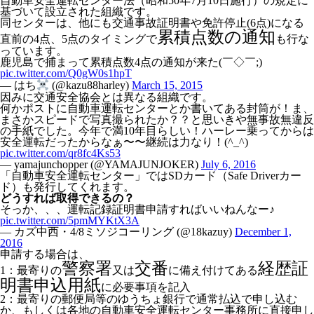
自動車安全運転センター法（昭和50年7月10日施行）の規定に
基づいて設立された組織です。
同センターは、他にも交通事故証明書や免許停止(6点)になる
累積点数の通知
直前の4点、5点のタイミングで
も行な
っています。
鹿児島で捕まって累積点数4点の通知が来た(￣◇￣;)
pic.twitter.com/Q0gW0s1hpT
— はち
(@kazu88harley)
March 15, 2015
因みに交通安全協会とは異なる組織です。
何かポストに自動車運転センターとか書いてある封筒が！ま、
まさかスピードで写真撮られたか？？と思いきや無事故無違反
の手紙でした。今年で満10年目らしい！ハーレー乗ってからは
安全運転だったからなぁ〜〜継続は力なり！(^_^)
pic.twitter.com/qr8fc4Ks53
— yamajunchopper (@YAMAJUNJOKER)
July 6, 2016
「自動車安全運転センター」ではSDカード（Safe Driverカー
ド）も発行してくれます。
どうすれば取得できるの？
そっか、、、運転記録証明書申請すればいいねんなー♪
pic.twitter.com/5pmMYKtX3A
— カズ中西・4/8ミソジコーリング (@18kazuy)
December 1,
2016
申請する場合は、
警察署
交番
経歴証
1：最寄りの
又は
に備え付けてある
明書申込用紙
に必要事項を記入
2：最寄りの郵便局等のゆうちょ銀行で通常払込で申し込む
か、もしくは各地の自動車安全運転センター事務所に直接申し