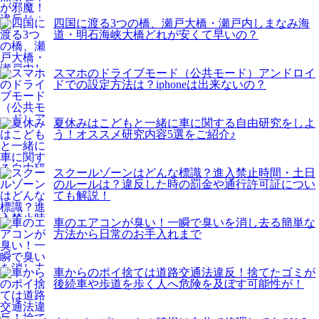
四国に渡る3つの橋、瀬戸大橋・瀬戸内しまなみ海
道・明石海峡大橋どれが安くて早いの？
スマホのドライブモード（公共モード）アンドロイ
ドでの設定方法は？iphoneは出来ないの？
夏休みはこどもと一緒に車に関する自由研究をしよ
う！オススメ研究内容5選をご紹介♪
スクールゾーンはどんな標識？進入禁止時間・土日
のルールは？違反した時の罰金や通行許可証につい
ても解説！
車のエアコンが臭い！一瞬で臭いを消し去る簡単な
方法から日常のお手入れまで
車からのポイ捨ては道路交通法違反！捨てたゴミが
後続車や歩道を歩く人へ危険を及ぼす可能性が！