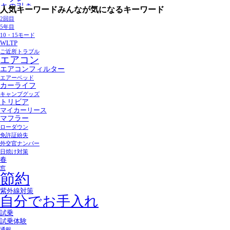
人気キーワード
みんなが気になるキーワード
2回目
5年目
10・15モード
WLTP
ご近所トラブル
エアコン
エアコンフィルター
エアーベッド
カーライフ
キャンプグッズ
トリビア
マイカーリース
マフラー
ローダウン
免許証紛失
外交官ナンバー
日焼け対策
春
窓
節約
紫外線対策
自分でお手入れ
試乗
試乗体験
通報