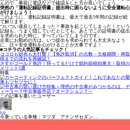
んので、事前に電話などで確認をした方が良いでしょう。
突然の「運転記録証明書」提出時に困らないように安全運転心
がけましょう！
このように、
運転記録証明書は、
最大で過去5年間の記録が総
て解ります。
ついつい違反してしまった！事故を起こしてしまった！という
記録も、うまく隠していたとしても、あとでこの証明書の提出
を求められた時に、すべてバレてしまうのです。
企業にお勤めの方は、いつ提出を求められても大丈夫なよう
に、日々安全運転を心がけることが大事ですよ！
■コチラの人気記事もチェック！
ココロも財布も大打撃！【免許取消】の点数・欠格期間・再取
得までの流れを再確認！
さすがゴールド免許！持ってるだけで節約節税効果大！取得の
メリット5選
特集
この記事を書いたユーザー
y.o
今乗っている車種：マツダ アテンザセダン…