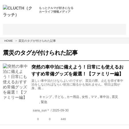
もっとクルマが好きになる
カーライフ情報メディア
HOME
震災のタグが付けられた記事
震災
のタグが付けられた記事
突然の車中泊に備えよう！日常にも使えるお
すすめ常備グッズを厳選！【ファミリー編】
楽しい車中泊だけならよいのですが、震災の際、止むを得ず車中
泊をしなければならい状況に陥るかも知れません。明日は我が
身。備…
キャンプ , 子ども , カー用品 , 女性 , ママ , 車中泊 , 震災
, 緊急
sana_sun＊ / 2025-09-30
0
0
446