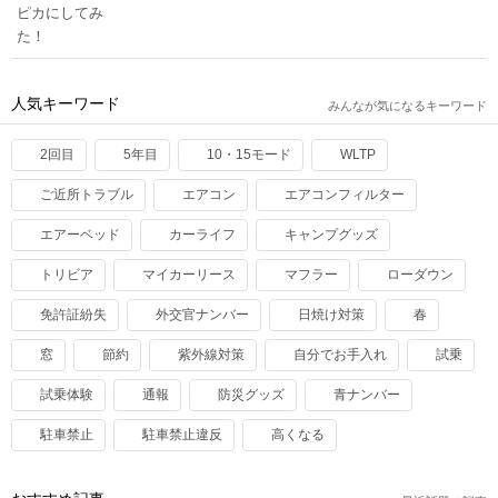
人気キーワード
みんなが気になるキーワード
2回目
5年目
10・15モード
WLTP
ご近所トラブル
エアコン
エアコンフィルター
エアーベッド
カーライフ
キャンプグッズ
トリビア
マイカーリース
マフラー
ローダウン
免許証紛失
外交官ナンバー
日焼け対策
春
窓
節約
紫外線対策
自分でお手入れ
試乗
試乗体験
通報
防災グッズ
青ナンバー
駐車禁止
駐車禁止違反
高くなる