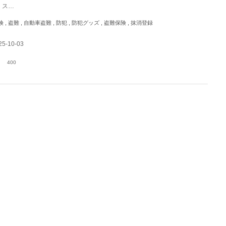
、ス…
, 盗難 , 自動車盗難 , 防犯 , 防犯グッズ , 盗難保険 , 抹消登録
5-10-03
400