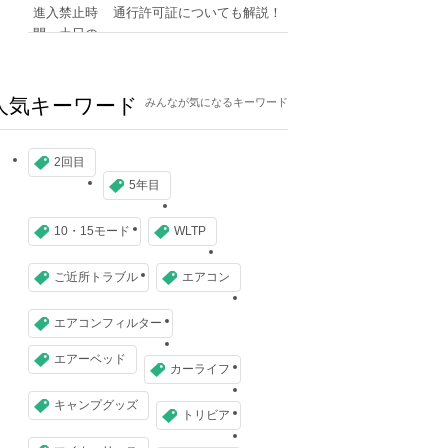
通行許可証についても解説！
人気キーワード
みんなが気になるキーワード
2回目
5年目
10・15モード
WLTP
ご近所トラブル
エアコン
エアコンフィルター
エアーベッド
カーライフ
キャンプグッズ
トリビア