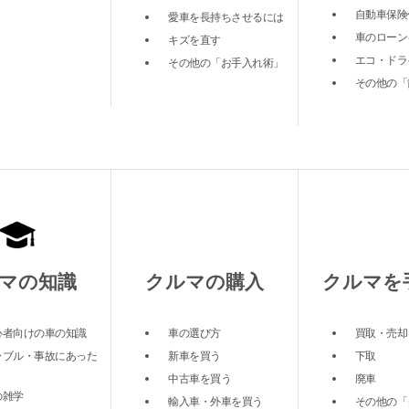
自動車保険
愛車を長持ちさせるには
車のローン
キズを直す
エコ・ドラ
その他の「お手入れ術」
その他の「
マの知識
クルマの購入
クルマを
心者向けの車の知識
車の選び方
買取・売却
ラブル・事故にあった
新車を買う
下取
中古車を買う
廃車
の雑学
輸入車・外車を買う
その他の「