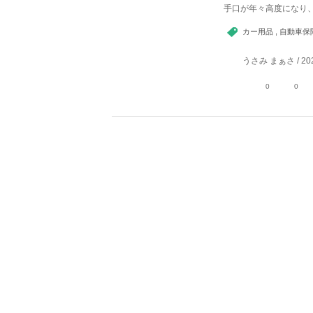
手口が年々高度になり
カー用品 , 自動車保険 
うさみ まぁさ / 202
0
0