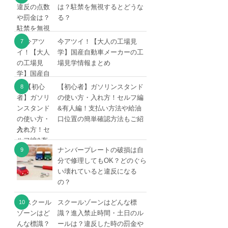
は？駐禁を無視するとどうな
る？
今アツイ！【大人の工場見
学】国産自動車メーカーの工
場見学情報まとめ
【初心者】ガソリンスタンド
の使い方・入れ方！セルフ編
&有人編！支払い方法や給油
口位置の簡単確認方法もご紹
介！
ナンバープレートの破損は自
分で修理してもOK？どのぐら
い壊れていると違反になる
の？
スクールゾーンはどんな標
識？進入禁止時間・土日のル
ールは？違反した時の罰金や