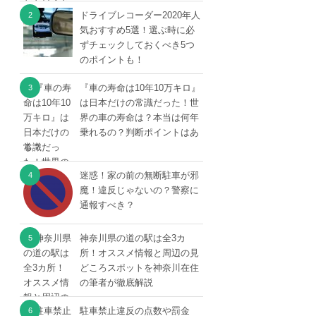
ドライブレコーダー2020年人
気おすすめ5選！選ぶ時に必
ずチェックしておくべき5つ
のポイントも！
『車の寿命は10年10万キロ』
は日本だけの常識だった！世
界の車の寿命は？本当は何年
乗れるの？判断ポイントはあ
る？
迷惑！家の前の無断駐車が邪
魔！違反じゃないの？警察に
通報すべき？
神奈川県の道の駅は全3カ
所！オススメ情報と周辺の見
どころスポットを神奈川在住
の筆者が徹底解説
駐車禁止違反の点数や罰金