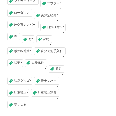
マイカーリース
マフラー
ローダウン
免許証紛失
外交官ナンバー
日焼け対策
春
窓
節約
紫外線対策
自分でお手入れ
試乗
試乗体験
通報
防災グッズ
青ナンバー
駐車禁止
駐車禁止違反
高くなる