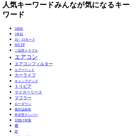
人気キーワード
みんなが気になるキー
ワード
2回目
5年目
10・15モード
WLTP
ご近所トラブル
エアコン
エアコンフィルター
エアーベッド
カーライフ
キャンプグッズ
トリビア
マイカーリース
マフラー
ローダウン
免許証紛失
外交官ナンバー
日焼け対策
春
窓