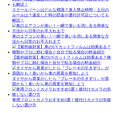
スクールゾーンはどんな標識？進入禁止時間・土日の
ルールは？違反した時の罰金や通行許可証についても
解説！
車のエアコンが臭い！一瞬で臭いを消し去る簡単な方
法から日常のお手入れまで
【紫外線対策】車のUVカットフィルムは効果ある？種
類やプロに頼む場合と自分で貼る場合の料金紹介
タイヤから異臭がしたら『ブレーキの引きずり』が原
因かも！臭いから車の異変を察知しよう
車用フロントカメラおすすめ5選！後付けカメラの失敗
しない選び方