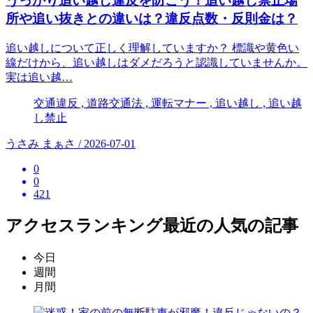
うっかり追い越し違反を防ごう！追い越し禁止場
所や追い抜きとの違いは？違反点数・反則金は？
追い越しについて正しく理解していますか？ 標識や黄色い
線だけから、追い越しはダメだろうと認識していませんか。
実は追い越…
交通違反 , 道路交通法 , 運転マナー , 追い越し , 追い越
し禁止
うさみ まぁさ / 2026-07-01
0
0
421
アクセスランキング
最近の人気の記事
今日
週間
月間