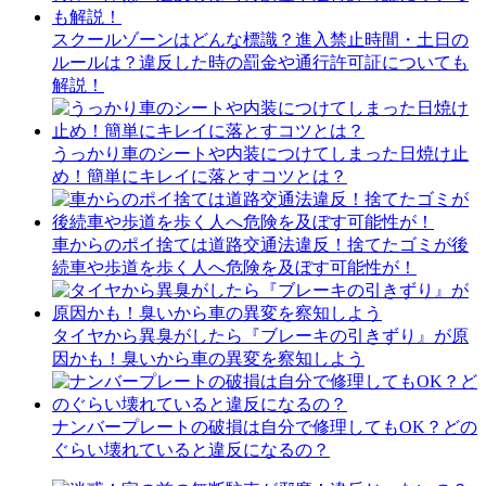
スクールゾーンはどんな標識？進入禁止時間・土日の
ルールは？違反した時の罰金や通行許可証についても
解説！
うっかり車のシートや内装につけてしまった日焼け止
め！簡単にキレイに落とすコツとは？
車からのポイ捨ては道路交通法違反！捨てたゴミが後
続車や歩道を歩く人へ危険を及ぼす可能性が！
タイヤから異臭がしたら『ブレーキの引きずり』が原
因かも！臭いから車の異変を察知しよう
ナンバープレートの破損は自分で修理してもOK？どの
ぐらい壊れていると違反になるの？