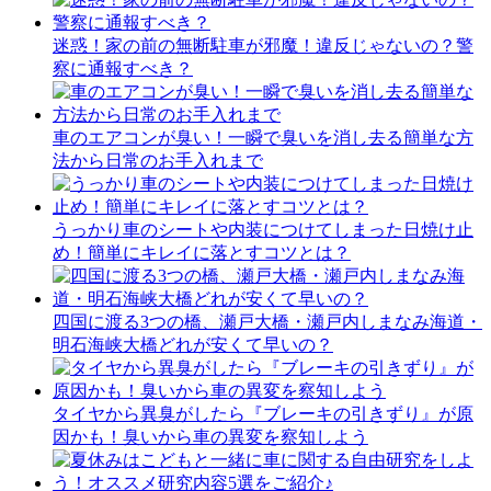
迷惑！家の前の無断駐車が邪魔！違反じゃないの？警
察に通報すべき？
車のエアコンが臭い！一瞬で臭いを消し去る簡単な方
法から日常のお手入れまで
うっかり車のシートや内装につけてしまった日焼け止
め！簡単にキレイに落とすコツとは？
四国に渡る3つの橋、瀬戸大橋・瀬戸内しまなみ海道・
明石海峡大橋どれが安くて早いの？
タイヤから異臭がしたら『ブレーキの引きずり』が原
因かも！臭いから車の異変を察知しよう