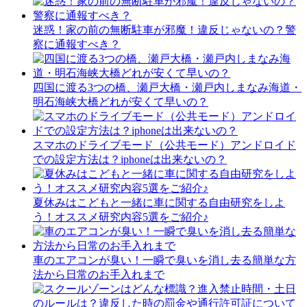
迷惑！家の前の無断駐車が邪魔！違反じゃないの？警
察に通報すべき？
四国に渡る3つの橋、瀬戸大橋・瀬戸内しまなみ海道・
明石海峡大橋どれが安くて早いの？
スマホのドライブモード（公共モード）アンドロイド
での設定方法は？iphoneは出来ないの？
夏休みはこどもと一緒に車に関する自由研究をしよ
う！オススメ研究内容5選をご紹介♪
車のエアコンが臭い！一瞬で臭いを消し去る簡単な方
法から日常のお手入れまで