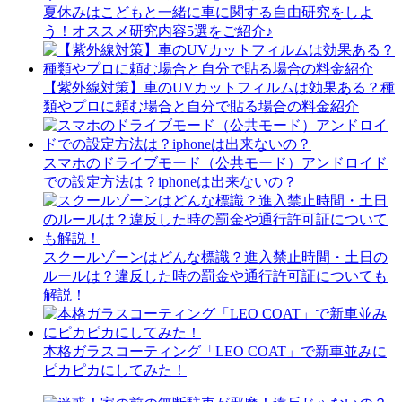
夏休みはこどもと一緒に車に関する自由研究をしよ
う！オススメ研究内容5選をご紹介♪
【紫外線対策】車のUVカットフィルムは効果ある？種
類やプロに頼む場合と自分で貼る場合の料金紹介
スマホのドライブモード（公共モード）アンドロイド
での設定方法は？iphoneは出来ないの？
スクールゾーンはどんな標識？進入禁止時間・土日の
ルールは？違反した時の罰金や通行許可証についても
解説！
本格ガラスコーティング「LEO COAT」で新車並みに
ピカピカにしてみた！