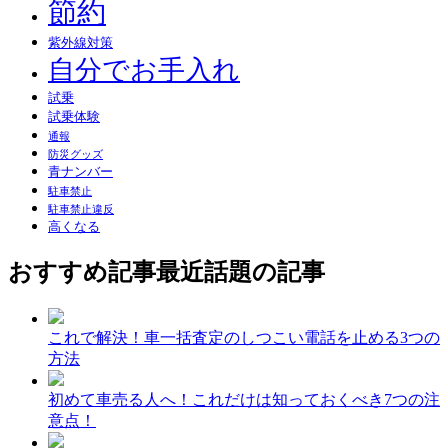
節約
紫外線対策
自分でお手入れ
試乗
試乗体験
通報
防災グッズ
青ナンバー
駐車禁止
駐車禁止違反
高くなる
おすすめ記事
最近話題の記事
これで解決！車一括査定のしつこい電話を止める3つの
方法
初めて車売る人へ！これだけは知っておくべき7つの注
意点！