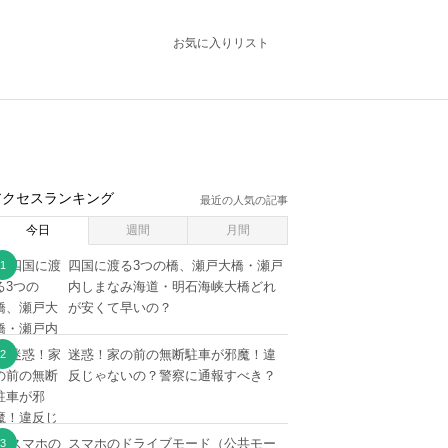
お気に入りリスト
アクセスランキング
最近の人気の記事
今日
週間
月間
四国に渡る3つの橋、瀬戸大橋・瀬戸
内しまなみ海道・明石海峡大橋どれ
が安くて早いの？
迷惑！家の前の無断駐車が邪魔！違
反じゃないの？警察に通報すべき？
スマホのドライブモード（公共モー