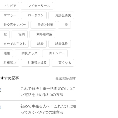
トリビア
マイカーリース
マフラー
ローダウン
免許証紛失
外交官ナンバー
日焼け対策
春
窓
節約
紫外線対策
自分でお手入れ
試乗
試乗体験
通報
防災グッズ
青ナンバー
駐車禁止
駐車禁止違反
高くなる
おすすめ記事
最近話題の記事
これで解決！車一括査定のしつこ
い電話を止める3つの方法
初めて車売る人へ！これだけは知
っておくべき7つの注意点！