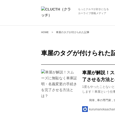
もっとクルマが好きになる
カーライフ情報メディア
HOME
車屋のタグが付けられた記事
車屋
のタグが付けられた
車屋が解説！ス
了させる方法と
1度もやったことない
します！車屋という仕
簡単 , 車の専門家 ,
kurumanokaachan 