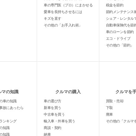
車の専門医（プロ）にまかせる
税金を節約
愛車を長持ちさせるには
節約メンテナンス
キズを直す
シェア・レンタル
その他の「お手入れ術」
自動車保険代を節
車のローンを節約
エコ・ドライブ
その他の「節約」
ルマの知識
クルマの購入
クルマを
の車の知識
車の選び方
買取・売却
事故にあったら
新車を買う
下取
中古車を買う
廃車
ランキング
輸入車・外車を買う
その他の「クルマ
の知識
商談・契約
の知識
納車