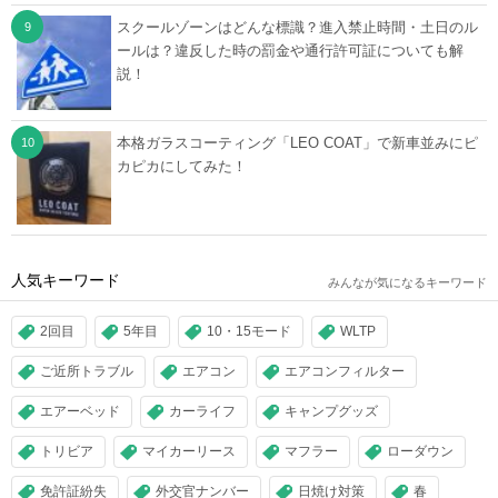
スクールゾーンはどんな標識？進入禁止時間・土日のル
ールは？違反した時の罰金や通行許可証についても解
説！
本格ガラスコーティング「LEO COAT」で新車並みにピ
カピカにしてみた！
人気キーワード
みんなが気になるキーワード
2回目
5年目
10・15モード
WLTP
ご近所トラブル
エアコン
エアコンフィルター
エアーベッド
カーライフ
キャンプグッズ
トリビア
マイカーリース
マフラー
ローダウン
免許証紛失
外交官ナンバー
日焼け対策
春