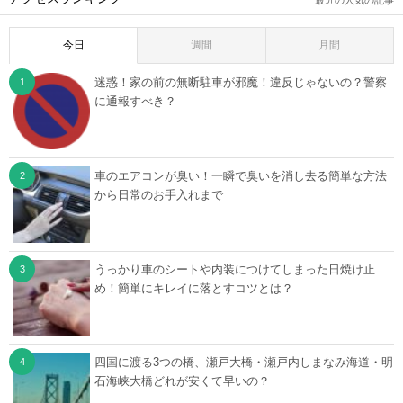
最近の人気の記事
今日
週間
月間
迷惑！家の前の無断駐車が邪魔！違反じゃないの？警察
に通報すべき？
車のエアコンが臭い！一瞬で臭いを消し去る簡単な方法
から日常のお手入れまで
うっかり車のシートや内装につけてしまった日焼け止
め！簡単にキレイに落とすコツとは？
四国に渡る3つの橋、瀬戸大橋・瀬戸内しまなみ海道・明
石海峡大橋どれが安くて早いの？