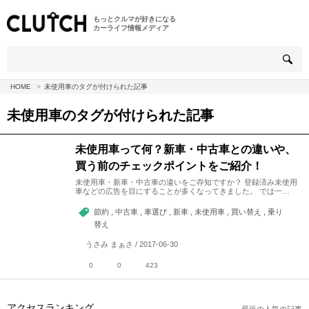
もっとクルマが好きになる
カーライフ情報メディア
HOME
未使用車のタグが付けられた記事
未使用車
のタグが付けられた記事
未使用車って何？新車・中古車との違いや、
買う前のチェックポイントをご紹介！
未使用車・新車・中古車の違いをご存知ですか？ 登録済み未使用
車などの広告を目にすることが多くなってきました。 では一…
節約 , 中古車 , 車選び , 新車 , 未使用車 , 買い替え , 乗り
替え
うさみ まぁさ / 2017-06-30
0
0
423
アクセスランキング