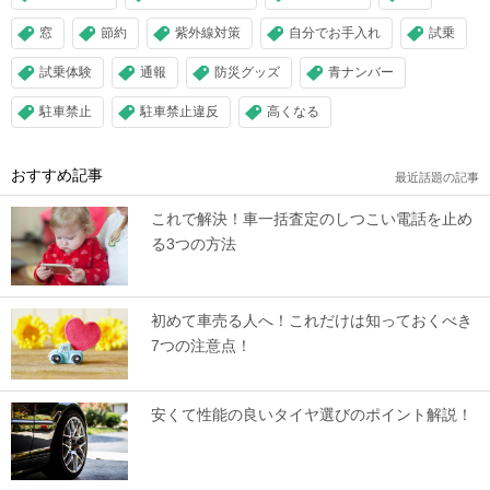
窓
節約
紫外線対策
自分でお手入れ
試乗
試乗体験
通報
防災グッズ
青ナンバー
駐車禁止
駐車禁止違反
高くなる
おすすめ記事
最近話題の記事
これで解決！車一括査定のしつこい電話を止め
る3つの方法
初めて車売る人へ！これだけは知っておくべき
7つの注意点！
安くて性能の良いタイヤ選びのポイント解説！