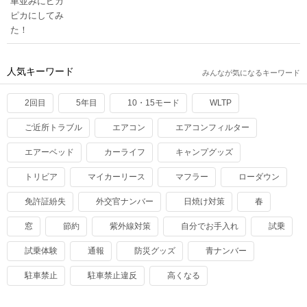
人気キーワード
みんなが気になるキーワード
2回目
5年目
10・15モード
WLTP
ご近所トラブル
エアコン
エアコンフィルター
エアーベッド
カーライフ
キャンプグッズ
トリビア
マイカーリース
マフラー
ローダウン
免許証紛失
外交官ナンバー
日焼け対策
春
窓
節約
紫外線対策
自分でお手入れ
試乗
試乗体験
通報
防災グッズ
青ナンバー
駐車禁止
駐車禁止違反
高くなる