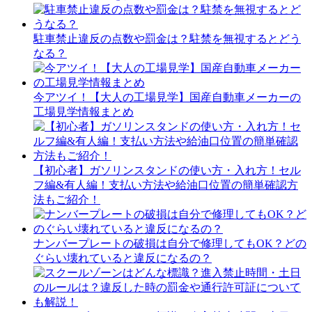
駐車禁止違反の点数や罰金は？駐禁を無視するとどう
なる？
今アツイ！【大人の工場見学】国産自動車メーカーの
工場見学情報まとめ
【初心者】ガソリンスタンドの使い方・入れ方！セル
フ編&有人編！支払い方法や給油口位置の簡単確認方
法もご紹介！
ナンバープレートの破損は自分で修理してもOK？どの
ぐらい壊れていると違反になるの？