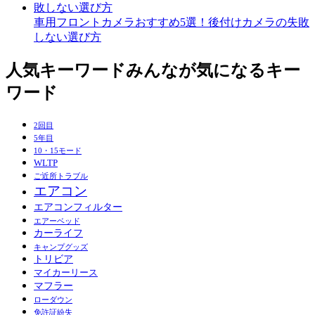
車用フロントカメラおすすめ5選！後付けカメラの失敗
しない選び方
人気キーワード
みんなが気になるキー
ワード
2回目
5年目
10・15モード
WLTP
ご近所トラブル
エアコン
エアコンフィルター
エアーベッド
カーライフ
キャンプグッズ
トリビア
マイカーリース
マフラー
ローダウン
免許証紛失