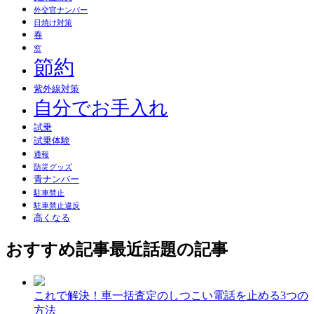
外交官ナンバー
日焼け対策
春
窓
節約
紫外線対策
自分でお手入れ
試乗
試乗体験
通報
防災グッズ
青ナンバー
駐車禁止
駐車禁止違反
高くなる
おすすめ記事
最近話題の記事
これで解決！車一括査定のしつこい電話を止める3つの
方法