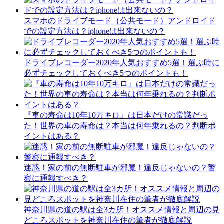
スマホのドライブモード（公共モード）アンドロイド
での設定方法は？iphoneは出来ないの？
ドライブレコーダー2020年人気おすすめ5選！選ぶ時に
必ずチェックしておくべき5つのポイントも！
『車の寿命は10年10万キロ』は日本だけの常識だっ
た！世界の車の寿命は？本当は何年乗れるの？判断ポ
イントはある？
迷惑！家の前の無断駐車が邪魔！違反じゃないの？警
察に通報すべき？
神奈川県の道の駅は全3カ所！オススメ情報と周辺の見
どころスポットを神奈川在住の筆者が徹底解説