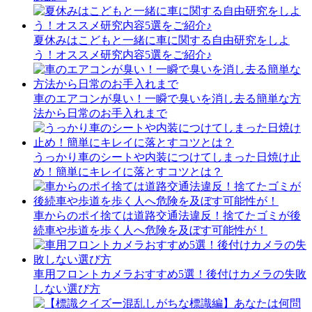
夏休みはこどもと一緒に車に関する自由研究をしよ
う！オススメ研究内容5選をご紹介♪
車のエアコンが臭い！一瞬で臭いを消し去る簡単な方
法から日常のお手入れまで
うっかり車のシートや内装につけてしまった日焼け止
め！簡単にキレイに落とすコツとは？
車からのポイ捨ては道路交通法違反！捨てたゴミが後
続車や歩道を歩く人へ危険を及ぼす可能性が！
車用フロントカメラおすすめ5選！後付けカメラの失敗
しない選び方