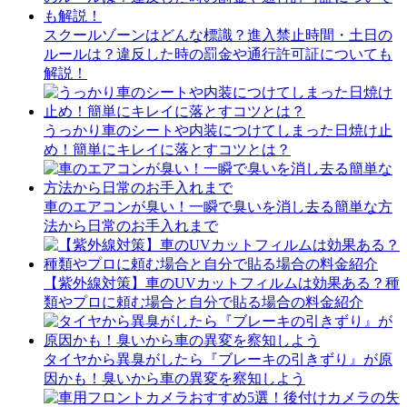
スクールゾーンはどんな標識？進入禁止時間・土日の
ルールは？違反した時の罰金や通行許可証についても
解説！
うっかり車のシートや内装につけてしまった日焼け止
め！簡単にキレイに落とすコツとは？
車のエアコンが臭い！一瞬で臭いを消し去る簡単な方
法から日常のお手入れまで
【紫外線対策】車のUVカットフィルムは効果ある？種
類やプロに頼む場合と自分で貼る場合の料金紹介
タイヤから異臭がしたら『ブレーキの引きずり』が原
因かも！臭いから車の異変を察知しよう