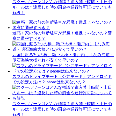
スクールゾーンはどんな標識？進入禁止時間・土日の
ルールは？違反した時の罰金や通行許可証についても
解説！
迷惑！家の前の無断駐車が邪魔！違反じゃないの？警
察に通報すべき？
四国に渡る3つの橋、瀬戸大橋・瀬戸内しまなみ海道・
明石海峡大橋どれが安くて早いの？
スマホのドライブモード（公共モード）アンドロイド
での設定方法は？iphoneは出来ないの？
スクールゾーンはどんな標識？進入禁止時間・土日の
ルールは？違反した時の罰金や通行許可証についても
解説！