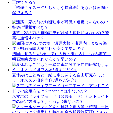
【標識クイズー混乱しがちな標識編】あなたは何問正
解できる？
迷惑！家の前の無断駐車が邪魔！違反じゃないの？警
察に通報すべき？
四国に渡る3つの橋、瀬戸大橋・瀬戸内しまなみ海道・
明石海峡大橋どれが安くて早いの？
夏休みはこどもと一緒に車に関する自由研究をしよ
う！オススメ研究内容5選をご紹介♪
スマホのドライブモード（公共モード）アンドロイド
での設定方法は？iphoneは出来ないの？