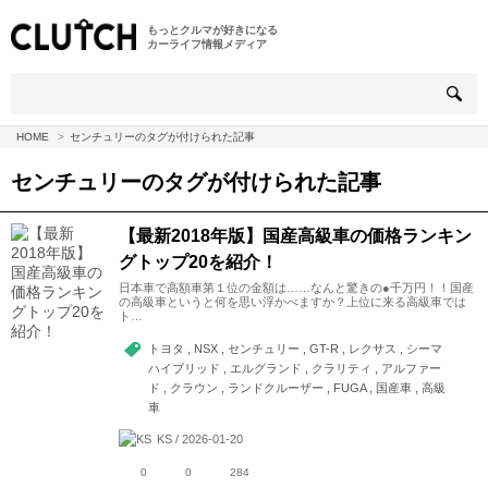
もっとクルマが好きになる
カーライフ情報メディア
HOME
センチュリーのタグが付けられた記事
センチュリー
のタグが付けられた記事
【最新2018年版】国産高級車の価格ランキン
グトップ20を紹介！
日本車で高額車第１位の金額は……なんと驚きの●千万円！！国産
の高級車というと何を思い浮かべますか？上位に来る高級車では
ト…
トヨタ , NSX , センチュリー , GT-R , レクサス , シーマ
ハイブリッド , エルグランド , クラリティ , アルファー
ド , クラウン , ランドクルーザー , FUGA , 国産車 , 高級
車
KS / 2026-01-20
0
0
284