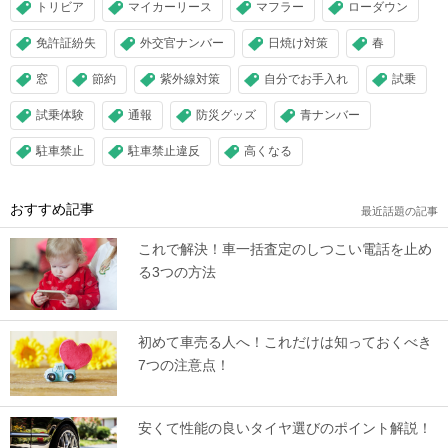
トリビア
マイカーリース
マフラー
ローダウン
免許証紛失
外交官ナンバー
日焼け対策
春
窓
節約
紫外線対策
自分でお手入れ
試乗
試乗体験
通報
防災グッズ
青ナンバー
駐車禁止
駐車禁止違反
高くなる
おすすめ記事
最近話題の記事
これで解決！車一括査定のしつこい電話を止め
る3つの方法
初めて車売る人へ！これだけは知っておくべき
7つの注意点！
安くて性能の良いタイヤ選びのポイント解説！