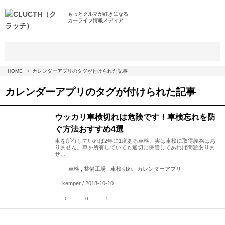
もっとクルマが好きになる
カーライフ情報メディア
HOME
カレンダーアプリのタグが付けられた記事
カレンダーアプリ
のタグが付けられた記事
ウッカリ車検切れは危険です！車検忘れを防
ぐ方法おすすめ4選
車を所有していれば2年に1度ある車検。実は車検に取得義務はあ
りません。車を所有していても適切に保管してあれば問題ありま
せ…
車検 , 整備工場 , 車検切れ , カレンダーアプリ
kemper / 2018-10-10
0
0
5