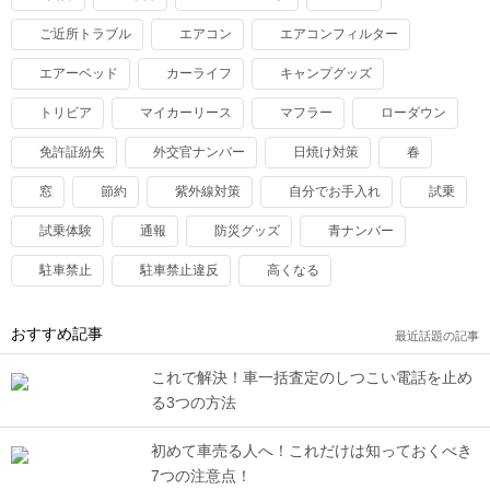
ご近所トラブル
エアコン
エアコンフィルター
エアーベッド
カーライフ
キャンプグッズ
トリビア
マイカーリース
マフラー
ローダウン
免許証紛失
外交官ナンバー
日焼け対策
春
窓
節約
紫外線対策
自分でお手入れ
試乗
試乗体験
通報
防災グッズ
青ナンバー
駐車禁止
駐車禁止違反
高くなる
おすすめ記事
最近話題の記事
これで解決！車一括査定のしつこい電話を止め
る3つの方法
初めて車売る人へ！これだけは知っておくべき
7つの注意点！