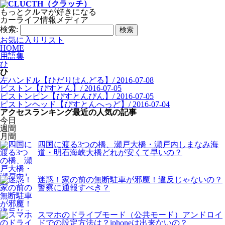
もっとクルマが好きになる
カーライフ情報メディア
検索:
お気に入りリスト
HOME
用語集
ひ
ひ
左ハンドル【ひだりはんどる】
/ 2016-07-08
ピストン【ぴすとん】
/ 2016-07-05
ピストンピン【ぴすとんぴん】
/ 2016-07-05
ピストンヘッド【ぴすとんへっど】
/ 2016-07-04
アクセスランキング
最近の人気の記事
今日
週間
月間
四国に渡る3つの橋、瀬戸大橋・瀬戸内しまなみ海
道・明石海峡大橋どれが安くて早いの？
迷惑！家の前の無断駐車が邪魔！違反じゃないの？
警察に通報すべき？
スマホのドライブモード（公共モード）アンドロイ
ドでの設定方法は？iphoneは出来ないの？