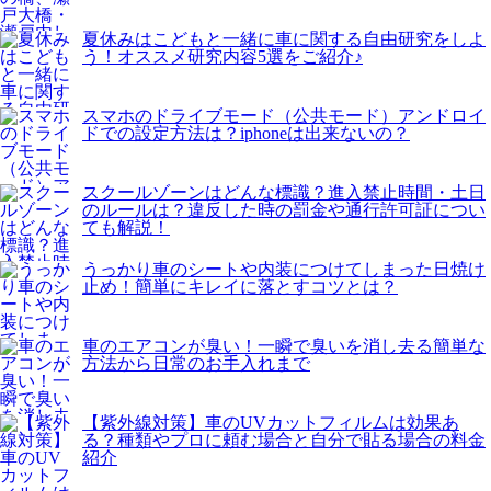
夏休みはこどもと一緒に車に関する自由研究をしよ
う！オススメ研究内容5選をご紹介♪
スマホのドライブモード（公共モード）アンドロイ
ドでの設定方法は？iphoneは出来ないの？
スクールゾーンはどんな標識？進入禁止時間・土日
のルールは？違反した時の罰金や通行許可証につい
ても解説！
うっかり車のシートや内装につけてしまった日焼け
止め！簡単にキレイに落とすコツとは？
車のエアコンが臭い！一瞬で臭いを消し去る簡単な
方法から日常のお手入れまで
【紫外線対策】車のUVカットフィルムは効果あ
る？種類やプロに頼む場合と自分で貼る場合の料金
紹介