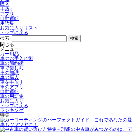
購入
手放す
アプリ
自動運転
用語集
お気に入りリスト
トップに戻る
検索:
閉じる
メニュー
カー用品
車のお手入れ術
車の節約術
車で楽しむ
車の知識
車の購入
車を手放す
車のアプリ
自動運転
車の用語集
お気に入り
トップに戻る
ランキング
特集