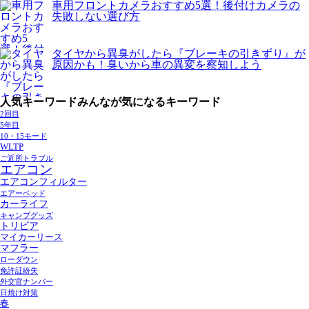
車用フロントカメラおすすめ5選！後付けカメラの
失敗しない選び方
タイヤから異臭がしたら『ブレーキの引きずり』が
原因かも！臭いから車の異変を察知しよう
人気キーワード
みんなが気になるキーワード
2回目
5年目
10・15モード
WLTP
ご近所トラブル
エアコン
エアコンフィルター
エアーベッド
カーライフ
キャンプグッズ
トリビア
マイカーリース
マフラー
ローダウン
免許証紛失
外交官ナンバー
日焼け対策
春