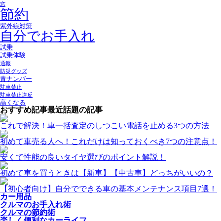
窓
節約
紫外線対策
自分でお手入れ
試乗
試乗体験
通報
防災グッズ
青ナンバー
駐車禁止
駐車禁止違反
高くなる
おすすめ記事
最近話題の記事
これで解決！車一括査定のしつこい電話を止める3つの方法
初めて車売る人へ！これだけは知っておくべき7つの注意点！
安くて性能の良いタイヤ選びのポイント解説！
初めて車を買うときは【新車】【中古車】どっちがいいの？
【初心者向け】自分でできる車の基本メンテナンス項目7選！
カー用品
クルマのお手入れ術
クルマの節約術
楽しく便利なカーライフ