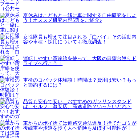
夏休みはこどもと一緒に車に関する自由研究をしよ
う！オススメ研究内容5選をご紹介♪
女性隊員も増えて注目される「白バイ」その活動内
容や車種・採用についても徹底調査！
運転しやすい湾岸線を使って、大阪の展望台巡りド
ライブへ行こう！
車検のコバック体験談！時間は？費用は安い？もっ
と節約するには？
品質も安心で安い！おすすめのガソリンスタンド
は、セルフ、激安店、高速道路？いったいどれ？
車からのポイ捨ては道路交通法違反！捨てたゴミが
後続車や歩道を歩く人へ危険を及ぼす可能性が！