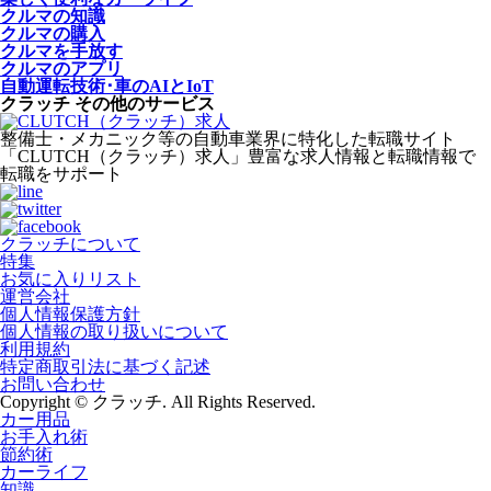
クルマの知識
クルマの購入
クルマを手放す
クルマのアプリ
自動運転技術･車のAIとIoT
クラッチ その他のサービス
整備士・メカニック等の自動車業界に特化した転職サイト
「CLUTCH（クラッチ）求人」豊富な求人情報と転職情報で
転職をサポート
クラッチについて
特集
お気に入りリスト
運営会社
個人情報保護方針
個人情報の取り扱いについて
利用規約
特定商取引法に基づく記述
お問い合わせ
Copyright © クラッチ. All Rights Reserved.
カー用品
お手入れ術
節約術
カーライフ
知識