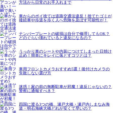
方法から日常のお手入れまで
車からのポイ捨ては道路交通法違反！捨てたゴミが
後続車や歩道を歩く人へ危険を及ぼす可能性が！
ナンバープレートの破損は自分で修理してもOK？
どのぐらい壊れていると違反になるの？
うっかり車のシートや内装につけてしまった日焼け
止め！簡単にキレイに落とすコツとは？
車用フロントカメラおすすめ5選！後付けカメラの
失敗しない選び方
迷惑！家の前の無断駐車が邪魔！違反じゃないの？
警察に通報すべき？
四国に渡る3つの橋、瀬戸大橋・瀬戸内しまなみ海
道・明石海峡大橋どれが安くて早いの？