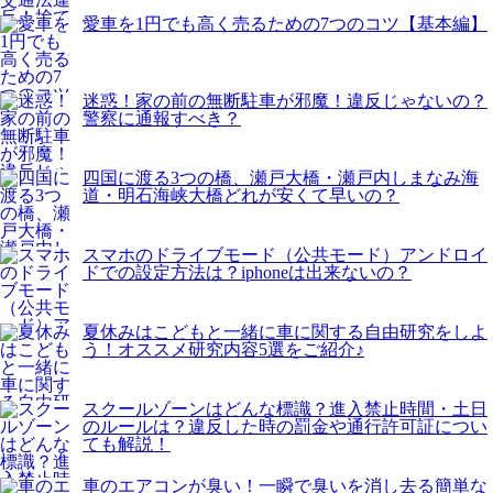
愛車を1円でも高く売るための7つのコツ【基本編】
迷惑！家の前の無断駐車が邪魔！違反じゃないの？
警察に通報すべき？
四国に渡る3つの橋、瀬戸大橋・瀬戸内しまなみ海
道・明石海峡大橋どれが安くて早いの？
スマホのドライブモード（公共モード）アンドロイ
ドでの設定方法は？iphoneは出来ないの？
夏休みはこどもと一緒に車に関する自由研究をしよ
う！オススメ研究内容5選をご紹介♪
スクールゾーンはどんな標識？進入禁止時間・土日
のルールは？違反した時の罰金や通行許可証につい
ても解説！
車のエアコンが臭い！一瞬で臭いを消し去る簡単な