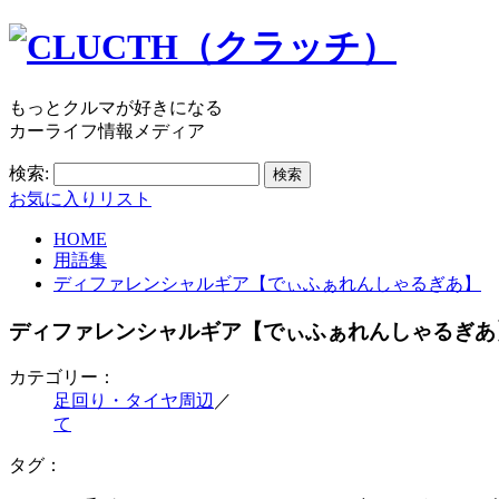
もっとクルマが好きになる
カーライフ情報メディア
検索:
お気に入りリスト
HOME
用語集
ディファレンシャルギア【でぃふぁれんしゃるぎあ】
ディファレンシャルギア【でぃふぁれんしゃるぎあ
カテゴリー：
足回り・タイヤ周辺
／
て
タグ：